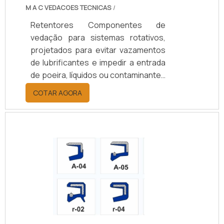
eficiência operacional.
M A C VEDACOES TECNICAS
/
Retentores Componentes de
vedação para sistemas rotativos,
projetados para evitar vazamentos
de lubrificantes e impedir a entrada
de poeira, líquidos ou contaminantes
em eixos e rolamentos. Disponíveis
COTAR AGORA
em borracha nitrílica (NBR), Viton
(FKM), silicone, PTFE ou grafite,
suportam temperaturas de -40°C a
+200°C, conforme o material.
Oferecem opções de vedação
simples ou dupla, com ou sem mola,
e diâmetros de 10 a 200 mm.
Aplicados em setores automotivo,
agrícola, naval, ferroviário e
industrial, aumentam a durabilidade