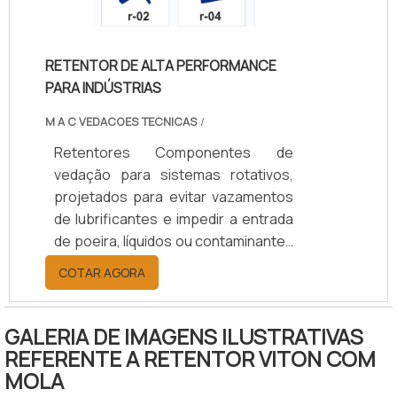
agrícola, naval, ferroviário e
industrial, aumentam a durabilidade
dos componentes, reduzem custos
RETENTOR DE ALTA PERFORMANCE
de manutenção e garantem
PARA INDÚSTRIAS
eficiência operacional.
M A C VEDACOES TECNICAS
/
Retentores Componentes de
vedação para sistemas rotativos,
projetados para evitar vazamentos
de lubrificantes e impedir a entrada
de poeira, líquidos ou contaminantes
em eixos e rolamentos. Disponíveis
COTAR AGORA
em borracha nitrílica (NBR), Viton
(FKM), silicone, PTFE ou grafite,
suportam temperaturas de -40°C a
GALERIA DE IMAGENS ILUSTRATIVAS
+200°C, conforme o material.
REFERENTE A RETENTOR VITON COM
Oferecem opções de vedação
MOLA
simples ou dupla, com ou sem mola,