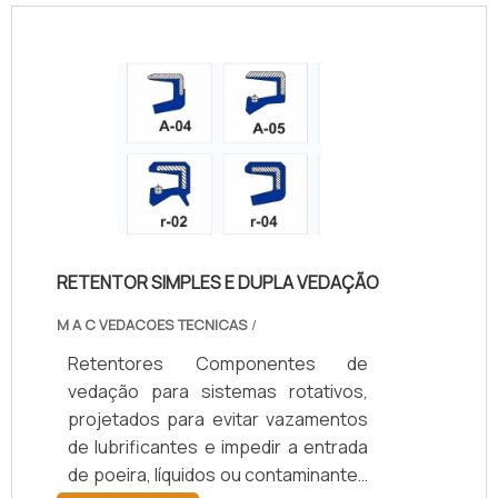
(FKM), silicone, PTFE ou grafite,
suportam temperaturas de -40°C a
+200°C, conforme o material.
Oferecem opções de vedação
simples ou dupla, com ou sem mola,
e diâmetros de 10 a 200 mm.
Aplicados em setores automotivo,
agrícola, naval, ferroviário e
industrial, aumentam a durabilidade
dos componentes, reduzem custos
RETENTOR SIMPLES E DUPLA VEDAÇÃO
de manutenção e garantem
eficiência operacional.
M A C VEDACOES TECNICAS
/
Retentores Componentes de
vedação para sistemas rotativos,
projetados para evitar vazamentos
de lubrificantes e impedir a entrada
de poeira, líquidos ou contaminantes