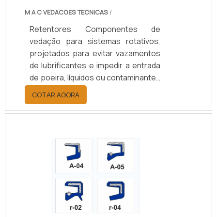
M A C VEDACOES TECNICAS
/
Retentores Componentes de
vedação para sistemas rotativos,
projetados para evitar vazamentos
de lubrificantes e impedir a entrada
de poeira, líquidos ou contaminantes
em eixos e rolamentos. Disponíveis
COTAR AGORA
em borracha nitrílica (NBR), Viton
(FKM), silicone, PTFE ou grafite,
suportam temperaturas de -40°C a
+200°C, conforme o material.
Oferecem opções de vedação
simples ou dupla, com ou sem mola,
e diâmetros de 10 a 200 mm.
Aplicados em setores automotivo,
agrícola, naval, ferroviário e
industrial, aumentam a durabilidade