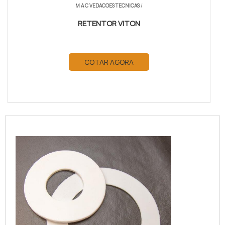
M A C VEDACOES TECNICAS
/
RETENTOR VITON
COTAR AGORA