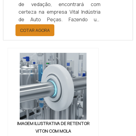
de vedação, encontrará com
certeza na empresa Vital Indústria
de Auto Peças. Fazendo um
orçamento por meio da maior
COTAR AGORA
empresa da área, é possível achar a
sofisticação, qualidade e preço
justo em um só lugar.Quando a
questão é juntas metálicas de
vedação, com a melhor mão de obra
da Vital Indústria de Auto Peças, o
cliente receberá ótima qualidade
com responsabilidade ambient...
IMAGEM ILUSTRATIVA DE RETENTOR
VITON COM MOLA