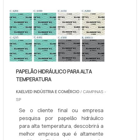
Quando o tema é juntas de teflon
temperatura, com os colaboradores
da kaelved obterá excelente custo-
benefício com assessoria técnica
especializada.UM POUCO MAIS
SOBRE JUNTAS DE TEFLON
TEMPERA...
PAPELÃO HIDRÁULICO PARA ALTA
TEMPERATURA
KAELVED INDÚSTRIA E COMÉRCIO
/ CAMPINAS -
SP
Se o cliente final ou empresa
pesquisa por papelão hidráulico
para alta temperatura, descobrirá a
melhor empresa que é altamente