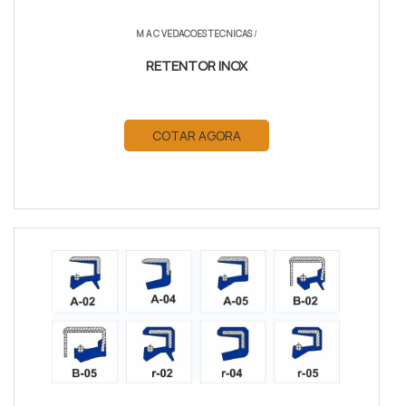
M A C VEDACOES TECNICAS
/
RETENTOR INOX
COTAR AGORA