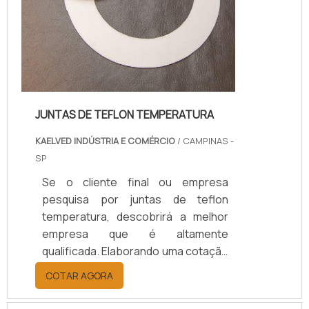
JUNTAS DE TEFLON TEMPERATURA
KAELVED INDÚSTRIA E COMÉRCIO
/ CAMPINAS -
SP
Se o cliente final ou empresa
pesquisa por juntas de teflon
temperatura, descobrirá a melhor
empresa que é altamente
qualificada. Elaborando uma cotação
por meio da plataforma e
COTAR AGORA
descobrindo a melhor referência do
mercado.Sim, aqui é o lugar certo!