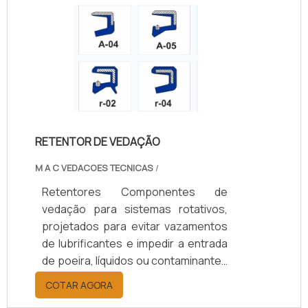
+200°C, conforme o material.
Oferecem opções de vedação
simples ou dupla, com ou sem mola,
e diâmetros de 10 a 200 mm.
Aplicados em setores automotivo,
agrícola, naval, ferroviário e
industrial, aumentam a durabilidade
dos componentes, reduzem custos
RETENTOR DE VEDAÇÃO
de manutenção e garantem
eficiência operacional.
M A C VEDACOES TECNICAS
/
Retentores Componentes de
vedação para sistemas rotativos,
projetados para evitar vazamentos
de lubrificantes e impedir a entrada
de poeira, líquidos ou contaminantes
em eixos e rolamentos. Disponíveis
COTAR AGORA
em borracha nitrílica (NBR), Viton