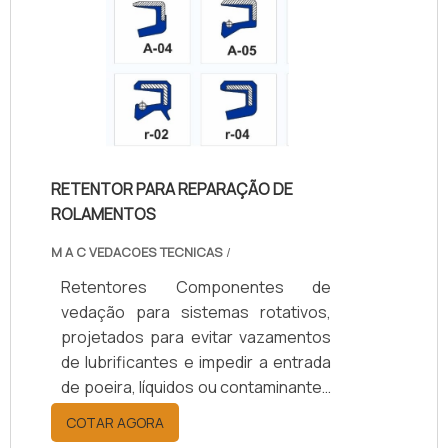
Oferecem opções de vedação
simples ou dupla, com ou sem mola,
e diâmetros de 10 a 200 mm.
Aplicados em setores automotivo,
agrícola, naval, ferroviário e
industrial, aumentam a durabilidade
dos componentes, reduzem custos
RETENTOR PARA REPARAÇÃO DE
de manutenção e garantem
ROLAMENTOS
eficiência operacional.
M A C VEDACOES TECNICAS
/
Retentores Componentes de
vedação para sistemas rotativos,
projetados para evitar vazamentos
de lubrificantes e impedir a entrada
de poeira, líquidos ou contaminantes
em eixos e rolamentos. Disponíveis
COTAR AGORA
em borracha nitrílica (NBR), Viton