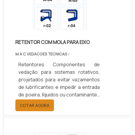
RETENTOR COM MOLA PARA EIXO
M A C VEDACOES TECNICAS
/
Retentores Componentes de
vedação para sistemas rotativos,
projetados para evitar vazamentos
de lubrificantes e impedir a entrada
de poeira, líquidos ou contaminantes
em eixos e rolamentos. Disponíveis
COTAR AGORA
em borracha nitrílica (NBR), Viton
(FKM), silicone, PTFE ou grafite,
suportam temperaturas de -40°C a
+200°C, conforme o material.