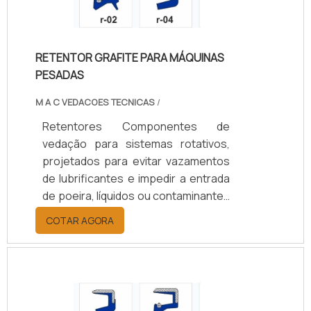
agrícola, naval, ferroviário e
industrial, aumentam a durabilidade
dos componentes, reduzem custos
RETENTOR GRAFITE PARA MÁQUINAS
de manutenção e garantem
PESADAS
eficiência operacional.
M A C VEDACOES TECNICAS
/
Retentores Componentes de
vedação para sistemas rotativos,
projetados para evitar vazamentos
de lubrificantes e impedir a entrada
de poeira, líquidos ou contaminantes
em eixos e rolamentos. Disponíveis
COTAR AGORA
em borracha nitrílica (NBR), Viton
(FKM), silicone, PTFE ou grafite,
suportam temperaturas de -40°C a
+200°C, conforme o material.
Oferecem opções de vedação