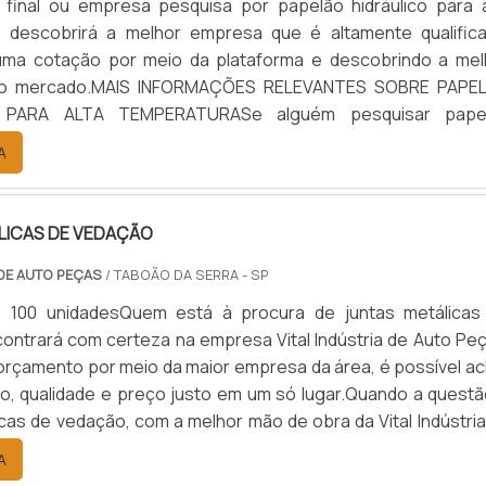
 final ou empresa pesquisa por papelão hidráulico para a
, descobrirá a melhor empresa que é altamente qualifica
uma cotação por meio da plataforma e descobrindo a mel
 do mercado.MAIS INFORMAÇÕES RELEVANTES SOBRE PAPE
 PARA ALTA TEMPERATURASe alguém pesquisar pape
para alta temperatura encontra na internet a kaelved. 
A
alto know-how em laudos ...
LICAS DE VEDAÇÃO
 DE AUTO PEÇAS
/ TABOÃO DA SERRA - SP
: 100 unidadesQuem está à procura de juntas metálicas
ontrará com certeza na empresa Vital Indústria de Auto Peç
rçamento por meio da maior empresa da área, é possível ac
ão, qualidade e preço justo em um só lugar.Quando a questã
icas de vedação, com a melhor mão de obra da Vital Indústri
 o cliente receberá ótima qualidade com responsabilid
A