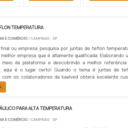
EFLON TEMPERATURA
RIA E COMÉRCIO
/ CAMPINAS - SP
 final ou empresa pesquisa por juntas de teflon temperatu
 melhor empresa que é altamente qualificada. Elaborando 
 meio da plataforma e descobrindo a melhor referência
, aqui é o lugar certo! Quando o tema é juntas de tef
, com os colaboradores da kaelved obterá excelente cus
om assessoria técnica especializada.UM POUCO MAIS SO
A
EFLON TEMPERA...
RÁULICO PARA ALTA TEMPERATURA
RIA E COMÉRCIO
/ CAMPINAS - SP