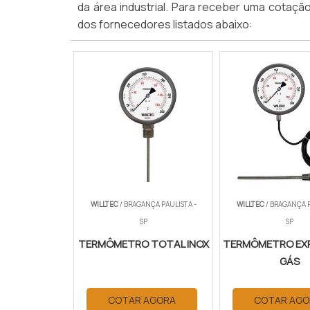
da área industrial. Para receber uma cotaçã
dos fornecedores listados abaixo:
WILLTEC
/ BRAGANÇA PAULISTA -
WILLTEC
/ BRAGANÇA P
SP
SP
TERMÔMETRO TOTAL INOX
TERMÔMETRO EX
GÁS
COTAR AGORA
COTAR AGO