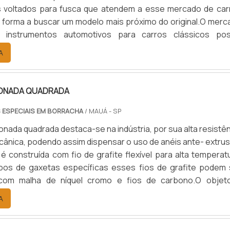
s voltados para fusca que atendem a esse mercado de car
e forma a buscar um modelo mais próximo do original.O merc
 instrumentos automotivos para carros clássicos pos
 frequente devido à procura frequente por peças des
A
om isso, os instrumentos para carros fusca estão em am
ja nas .
ONADA QUADRADA
 ESPECIAIS EM BORRACHA
/ MAUÁ - SP
onada quadrada destaca-se na indústria, por sua alta resistê
cânica, podendo assim dispensar o uso de anéis ante- extrus
é construída com fio de grafite flexível para alta temperat
ipos de gaxetas específicas esses fios de grafite podem 
com malha de níquel cromo e fios de carbono.O objet
or ser ideal na instalação e encaixe do eixo do cilindro. Ela
A
de destaque sua capacidade de vedação, a qu.