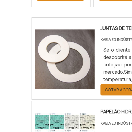
JUNTAS DE T
KAELVED INDÚST
Se o cliente
descobrirá a
cotação por
mercado.Sim
temperatura
benefício c
COTAR AGOR
JUNTAS DE T
PAPELÃO HID
KAELVED INDÚST