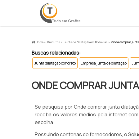
Home »
Produtos »
Junta de Dilatação em Rodovias »
Onde comprar junta 
Buscas relacionadas:
Junta dilatação concreto
Empresa junta de dilatação
Junt
ONDE COMPRAR JUNTA
Se pesquisa por Onde comprar junta dilatação
receba os valores médios pela internet com
escolha
Possuindo centenas de fornecedores, o Soluçõ