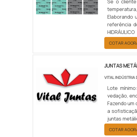
Se o cliente
temperatura
Elaborando 
referência
HIDRÁULICO
hidráulico 
COTAR AGOR
empresa com 
JUNTAS METÁ
VITAL INDÚSTRIA
Lote mínimo
vedação, enc
Fazendo um o
a sofisticaç
juntas metál
Auto Peças,
COTAR AGOR
ambient...