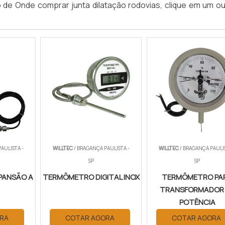
o de Onde comprar junta dilatação rodovias, clique em um o
AULISTA -
WILLTEC
/ BRAGANÇA PAULISTA -
WILLTEC
/ BRAGANÇA PAULIS
SP
SP
PANSÃO A
TERMÔMETRO DIGITAL INOX
TERMÔMETRO PA
TRANSFORMADOR
POTÊNCIA
RA
COTAR AGORA
COTAR AGORA