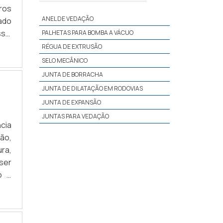
ros
ANEL DE VEDAÇÃO
ado
sui
PALHETAS PARA BOMBA A VÁCUO
ses
RÉGUA DE EXTRUSÃO
pla
SELO MECÂNICO
JUNTA DE BORRACHA
JUNTA DE DILATAÇÃO EM RODOVIAS
JUNTA DE EXPANSÃO
JUNTAS PARA VEDAÇÃO
ncia
ão,
ura,
ser
o é
 tem