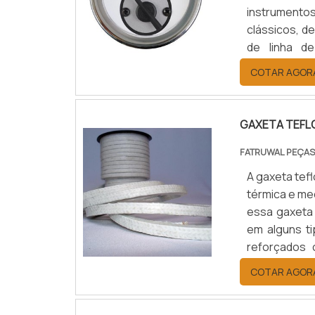
instrumento
clássicos, d
de linha de
crescimento
COTAR AGOR
veículos. C
evidência, se
GAXETA TEFL
FATRUWAL PEÇAS
A gaxeta tefl
térmica e me
essa gaxeta 
em alguns t
reforçados 
reconhecido p
COTAR AGOR
como função 