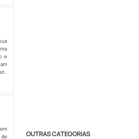
sua
ema
ão e
riam
eta
E O
que
 em
OUTRAS CATEGORIAS
 de