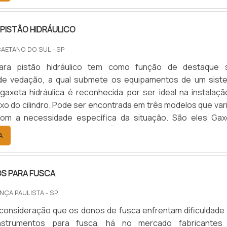
PISTÃO HIDRÁULICO
CAETANO DO SUL - SP
ara pistão hidráulico tem como função de destaque 
de vedação, a qual submete os equipamentos de um sist
A gaxeta hidráulica é reconhecida por ser ideal na instalaç
ixo do cilindro. Pode ser encontrada em três modelos que va
om a necessidade específica da situação. São eles Gax
 Deep e tipo B.INFORMAÇÕES IMPORTANTES SOBR
A
onsideração da importância de uma gaxeta hidráulica no 
a pressão .
S PARA FUSCA
NÇA PAULISTA - SP
consideração que os donos de fusca enfrentam dificuldade
instrumentos para fusca, há no mercado fabricantes