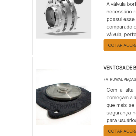
A válvula bo
necessário r
possui esse
comparado c
válvula, pert
numa tubulaç
COTAR AGOR
está alocada 
VENTOSA DE B
FATRUWAL PEÇAS
Com a alta 
começam a de
que mais se
segurança n
para usuári
mais procura
COTAR AGOR
materiais 