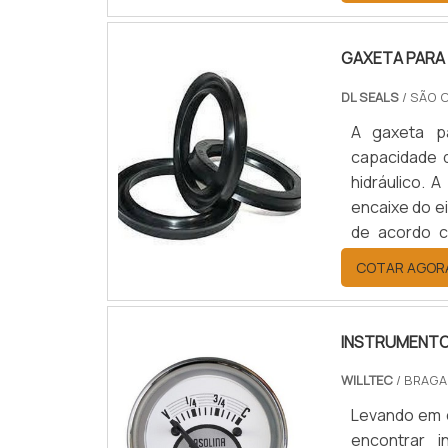
produzidas .
GAXETA PARA 
DL SEALS
/ SÃO 
A gaxeta p
capacidade 
hidráulico. 
encaixe do e
de acordo c
Standard,
COTAR AGOR
PRODUTOEm c
corresponde 
INSTRUMENTO
WILLTEC
/ BRAGA
Levando em 
encontrar 