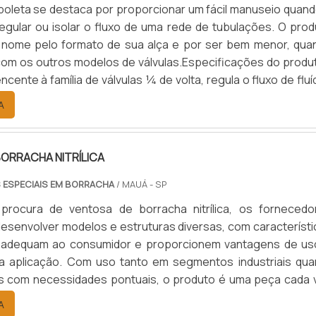
rboleta se destaca por proporcionar um fácil manuseio quand
egular ou isolar o fluxo de uma rede de tubulações. O prod
 nome pelo formato de sua alça e por ser bem menor, qua
om os outros modelos de válvulas.Especificações do produ
encente à família de válvulas ¼ de volta, regula o fluxo de flu
ão e é constituída de uma haste cuja a extremidade disco
A
de modo aderente à uma sede circular. As vál.
ORRACHA NITRÍLICA
 ESPECIAIS EM BORRACHA
/ MAUÁ - SP
procura de ventosa de borracha nitrílica, os fornecedo
senvolver modelos e estruturas diversas, com característi
 adequam ao consumidor e proporcionem vantagens de us
a aplicação. Com uso tanto em segmentos industriais qua
os com necessidades pontuais, o produto é uma peça cada 
da, e que visa garantir qualidade na fixação/movimentação
A
e estabilidade duradoura nesse serviço.As ventosas 