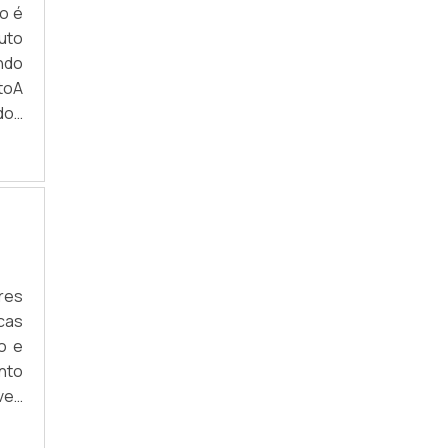
o é
uto
ndo
toA
ídos
ide
res
cas
o e
nto
vez
 de
são