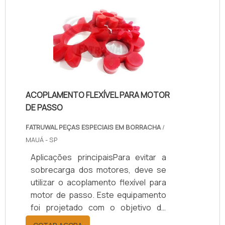
movimentação e o trabalho diante
de atividades mais complexas,
evitando excesso de esforço dos
equipamentos e danos
permanentes. O modelo possui
diversos tamanhos e tem como
principal função neutra.
ACOPLAMENTO FLEXÍVEL PARA MOTOR
DE PASSO
FATRUWAL PEÇAS ESPECIAIS EM BORRACHA
/
MAUÁ - SP
Aplicações principaisPara evitar a
sobrecarga dos motores, deve se
utilizar o acoplamento flexível para
motor de passo. Este equipamento
foi projetado com o objetivo de
proteger os equipamentos que