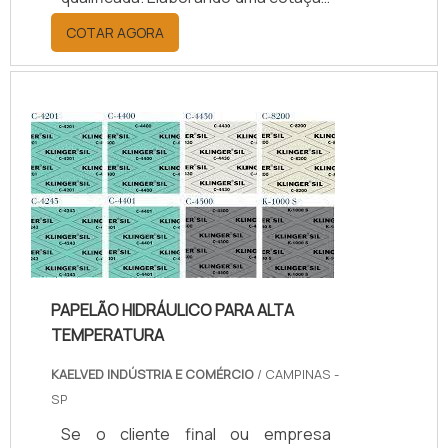
por meio da plataforma e
COTAR AGORA
descobrindo a melhor referência do
mercado.Sim, aqui é o lugar certo!
Quando o tema é juntas de teflon
temperatura, com os colaboradores
da kaelved obterá excelente custo-
benefício com assessoria técnica
especializada.UM POUCO MAIS
SOBRE JUNTAS DE TEFLON
TEMPERA...
PAPELÃO HIDRÁULICO PARA ALTA
TEMPERATURA
KAELVED INDÚSTRIA E COMÉRCIO
/ CAMPINAS -
SP
Se o cliente final ou empresa