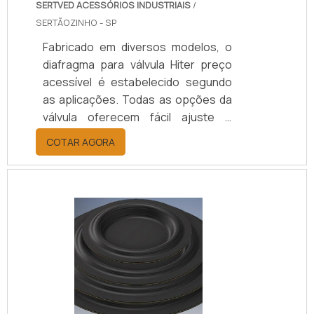
SERTVED ACESSÓRIOS INDUSTRIAIS
/
SERTÃOZINHO - SP
Fabricado em diversos modelos, o
diafragma para válvula Hiter preço
acessível é estabelecido segundo
as aplicações. Todas as opções da
válvula oferecem fácil ajuste e
controle preciso de estanqueidade.
COTAR AGORA
Fabricadas em metal ou plástico, o
diafragma possui adequação à
funcionalidade do sistema de
fechamento e abertura da
passagem de fluxos. Alguns
modelos ainda são projetados e
fabricados para comportar a
passagem de vários tipos de
corrosivos.O diafragma permite
instalações em posições verticais e.