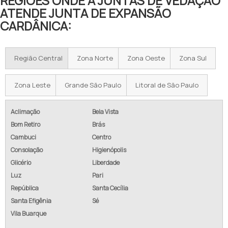
REGIÕES ONDE A JUNTAS DE VEDAÇÃO
ATENDE JUNTA DE EXPANSÃO
CARDÂNICA:
Região Central
Zona Norte
Zona Oeste
Zona Sul
Zona Leste
Grande São Paulo
Litoral de São Paulo
Aclimação
Bela Vista
Bom Retiro
Brás
Cambuci
Centro
Consolação
Higienópolis
Glicério
Liberdade
Luz
Pari
República
Santa Cecília
Santa Efigênia
Sé
Vila Buarque