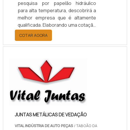
pesquisa por papelão hidráulico
para alta temperatura, descobrirá a
melhor empresa que é altamente
qualificada. Elaborando uma cotação
por meio da plataforma e
COTAR AGORA
descobrindo a melhor referência do
mercado.MAIS INFORMAÇÕES
RELEVANTES SOBRE PAPELÃO
HIDRÁULICO PARA ALTA
TEMPERATURASe alguém pesquisar
papelão hidráulico para alta
temperatura encontra na internet a
kaelved. Uma empresa com alto
know-how em laudos ...
JUNTAS METÁLICAS DE VEDAÇÃO
VITAL INDÚSTRIA DE AUTO PEÇAS
/ TABOÃO DA