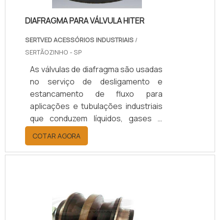
DIAFRAGMA PARA VÁLVULA HITER
SERTVED ACESSÓRIOS INDUSTRIAIS
/
SERTÃOZINHO - SP
As válvulas de diafragma são usadas
no serviço de desligamento e
estancamento de fluxo para
aplicações e tubulações industriais
que conduzem líquidos, gases e
outros fluidos em geral. O diafragma
COTAR AGORA
para válvula Hiter é feito por uma
membrana flexível, geralmente de
elastômero, e reforçada com uma
peça de metal. A membrana é
tensionada pelo efeito de uma haste
ou compressor com movimento
linear até que o contato seja feito