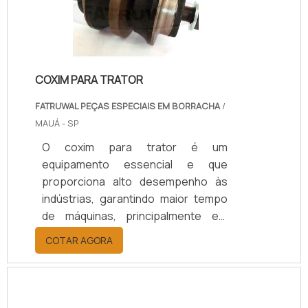
contra a vedação do corpo.As
partes operacionais das aplicações
que empregam.
COXIM PARA TRATOR
FATRUWAL PEÇAS ESPECIAIS EM BORRACHA
/
MAUÁ - SP
O coxim para trator é um
equipamento essencial e que
proporciona alto desempenho às
indústrias, garantindo maior tempo
de máquinas, principalmente em
motores. O produto ainda possui
COTAR AGORA
alta performance e pode ser
utilizado também em motores de
veículos de grande porte.Sua
utilização garante uma excelente