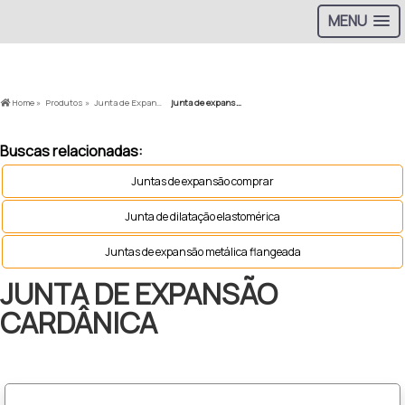
MENU
>
Home »
Produtos »
Junta de Expansão »
junta de expansão cardânica
Buscas relacionadas:
Juntas de expansão comprar
Junta de dilatação elastomérica
Juntas de expansão metálica flangeada
JUNTA DE EXPANSÃO
CARDÂNICA