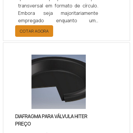
transversal em formato de círculo.
Embora seja majoritariamente
empregado enquanto uma
plataforma de vedação interna de
COTAR AGORA
máquinas sem movimento, também
é possível que o oring
emborrachado atue contra
produtos em formatos líquidos ou
gasosos.Conheça mais
informações a respeito do oringEm
termos de funcionalidade, o oring em
anel de borracha pode ser aplicado
enquanto um elemento de vedação
dinâmica capaz de ser aplicado com
base nos.
DIAFRAGMA PARA VÁLVULA HITER
PREÇO