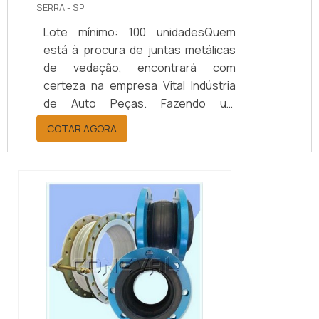
SERRA - SP
Lote mínimo: 100 unidadesQuem
está à procura de juntas metálicas
de vedação, encontrará com
certeza na empresa Vital Indústria
de Auto Peças. Fazendo um
orçamento por meio da maior
COTAR AGORA
empresa da área, é possível achar a
sofisticação, qualidade e preço
justo em um só lugar.Quando a
questão é juntas metálicas de
vedação, com a melhor mão de obra
da Vital Indústria de Auto Peças, o
cliente receberá ótima qualidade
com responsabilidade ambient...