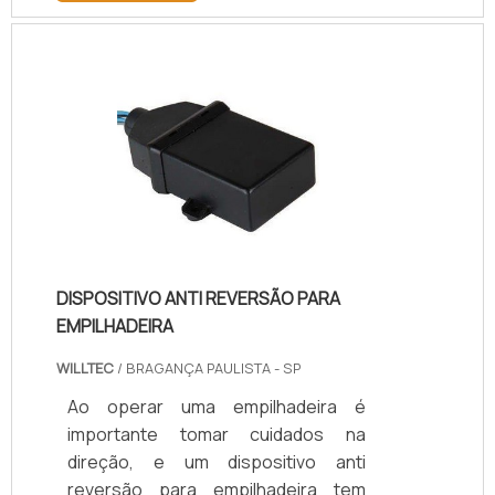
pela circulação de carros, caminhos
e outros tipos de transporte.Esse
método pode ser utilizado em todo
tipo de estrutura de grandes
dimensões de como por exemplo:
Construções de viadutos; Pontes;
Túneis; Estacionamentos; Edifícios;
Indústrias; Metrôs; Reservatórios;
M.
DISPOSITIVO ANTI REVERSÃO PARA
EMPILHADEIRA
WILLTEC
/ BRAGANÇA PAULISTA - SP
Ao operar uma empilhadeira é
importante tomar cuidados na
direção, e um dispositivo anti
reversão para empilhadeira tem