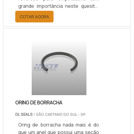
grande importância neste quesito.
Esse cuidado é importante, tendo
COTAR AGORA
em vista que os operadores de
empilhadeiras têm grandes
problemas com o sistema de
reversão automático, que é o não
uso do freio durante o processo de
reversão do sentido de marcha, isso
pode ocasionar danos à
empilhadeira e acidentes.O uso do
dispositivo anti reversão serve para
garantir: Segurança; Eficiência;.
ORING DE BORRACHA
DL SEALS
/ SÃO CAETANO DO SUL - SP
Oring de borracha nada mais é do
que um anel que possui uma seção