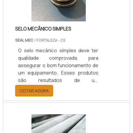
na aplicação. Essa composição e
form.
SELO MECÂNICO SIMPLES
SEAL MEC
/ FORTALEZA - CE
O selo mecânico simples deve ter
qualidade comprovada, para
assegurar o bom funcionamento de
um equipamento. Esses produtos
são resultados de um
desenvolvimento que envolve
COTAR AGORA
inovação e tecnologia.Eles devem
ser preparados para que sejam
duráveis, confiáveis e que
necessitem de pouca reparação. O
selo mecânico é um material que é
sempre usado em procedimentos