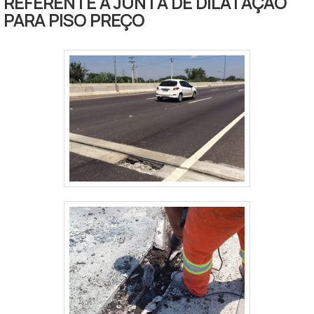
REFERENTE A JUNTA DE DILATAÇÃO
oxidação, durável e
PARA PISO PREÇO
higiênica.Principais benefícios Serve
para montagens e projetos que
demandam acabamento metalizado;
Excelente durabilidade; Não corroí e
nem oxida; Fácil m.