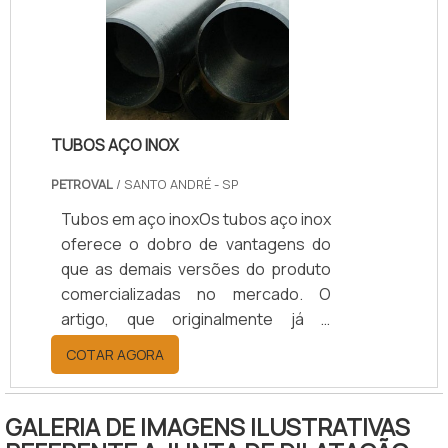
industriais.Este produto consiste em
um dispositivo de forma cilíndrica
que tem alta performance no
impedimento de vazamento de
gases ou lí.
TUBOS AÇO INOX
PETROVAL
/ SANTO ANDRÉ - SP
Tubos em aço inoxOs tubos aço inox
oferece o dobro de vantagens do
que as demais versões do produto
comercializadas no mercado. O
artigo, que originalmente já é
fabricado atendendo aos altíssimos
COTAR AGORA
graus de qualidade A, B ou C, fica
potencializado com o conjunto de
benefícios do aço inox, matéria-
GALERIA DE IMAGENS ILUSTRATIVAS
prima altamente resistente à