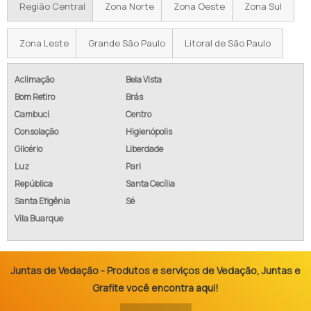
Região Central
Zona Norte
Zona Oeste
Zona Sul
Zona Leste
Grande São Paulo
Litoral de São Paulo
Aclimação
Bela Vista
Bom Retiro
Brás
Cambuci
Centro
Consolação
Higienópolis
Glicério
Liberdade
Luz
Pari
República
Santa Cecília
Santa Efigênia
Sé
Vila Buarque
Juntas de Vedação - Produtos e serviços de Vedação, Juntas e
Grafite você encontra aqui!