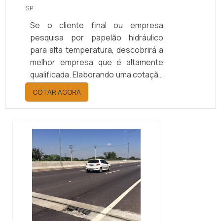
SP
Se o cliente final ou empresa
pesquisa por papelão hidráulico
para alta temperatura, descobrirá a
melhor empresa que é altamente
qualificada. Elaborando uma cotação
por meio da plataforma e
COTAR AGORA
descobrindo a melhor referência do
mercado.MAIS INFORMAÇÕES
RELEVANTES SOBRE PAPELÃO
HIDRÁULICO PARA ALTA
TEMPERATURASe alguém pesquisar
papelão hidráulico para alta
temperatura encontra na internet a
kaelved. Uma empresa com alto
know-how em laudos ...