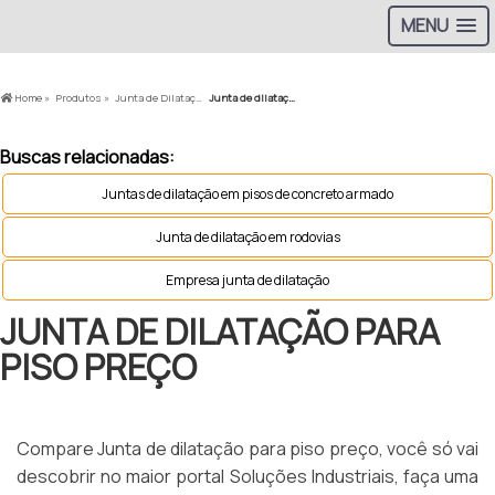
MENU
Home »
Produtos »
Junta de Dilatação em Rodovias »
Junta de dilatação para piso preço
Buscas relacionadas:
Juntas de dilatação em pisos de concreto armado
Junta de dilatação em rodovias
Empresa junta de dilatação
JUNTA DE DILATAÇÃO PARA
PISO PREÇO
Compare Junta de dilatação para piso preço, você só vai
descobrir no maior portal Soluções Industriais, faça uma