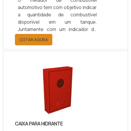
automotivo tem com objetivo indicar
a quantidade de combustível
disponível em um tanque.
Juntamente com um indicador de
nível de combustível, O produto,
COTAR AGORA
juntamente com um indicador de
nível de combustível, atua como
acessório imprescindível do veículo.
Além disso, o equipamento
apresenta: Ótima durabilidade;
Resistência; Longa vida útil; Melhor
custo-benefício do mercado.O
medidor de combustível opera de
forma simples e ágil, a fim de
oferecer o melhor serviço para o
fun.
CAIXA PARA HIDRANTE