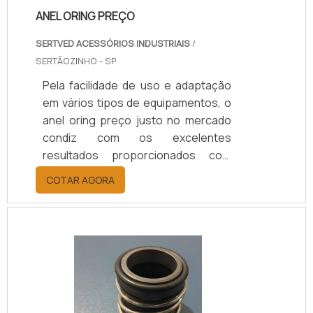
ANEL ORING PREÇO
SERTVED ACESSÓRIOS INDUSTRIAIS
/
SERTÃOZINHO - SP
Pela facilidade de uso e adaptação
em vários tipos de equipamentos, o
anel oring preço justo no mercado
condiz com os excelentes
resultados proporcionados com
custo reduzido. Anel oring é o tipo
COTAR AGORA
de vedação mais utilizada no
mercado, ele é simples e versátil, ao
contrário de outras vedações que
são específicas para aplicações
estáticas ou dinâmicas.Com formato
circular e corte transversal, o anel
varia de acordo com o modelo e
outras especificações que influem