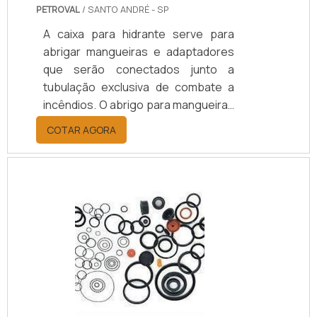
PETROVAL
/ SANTO ANDRÉ - SP
A caixa para hidrante serve para
abrigar mangueiras e adaptadores
que serão conectados junto a
tubulação exclusiva de combate a
incêndios. O abrigo para mangueiras
possui porta estampada com
COTAR AGORA
ventilação frontal com reforço
interno, visor e identificação de
incêndio.O produto é pintado com
tinta a pó, sistema eletrostático na
cor vermelha padrão corpo de
bombeiros e associação Brasileira
de Normas Técnicas A.B.N.T.Sobre a
empresaA Petroval atua no setor de
válvulas e materiais hidráulicos há
mais .