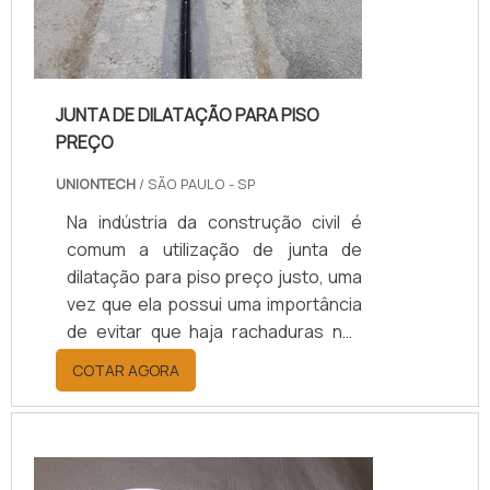
JUNTA DE DILATAÇÃO PARA PISO
PREÇO
UNIONTECH
/ SÃO PAULO - SP
Na indústria da construção civil é
comum a utilização de junta de
dilatação para piso preço justo, uma
vez que ela possui uma importância
de evitar que haja rachaduras nas
estruturas, além de uma excelente
COTAR AGORA
flexibilidade e resistência. Para que a
junta exerça corretamente sua
função, e garantir que ela é a
adequada para ser utilizada em