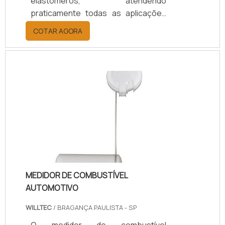
elastômeros, atendendo
praticamente todas as aplicações
de cilindros hidraulicos e
COTAR AGORA
pneumaticos . Diferentes tipos do
produto que a empresa trabalha
Nitrilica; PTFE; Encapsulado;
Silicone; Viton; Buna; Etileno
propileno; Entre outros.O anel de
vedação mais usado é o no
elastômero buna n, também
conhecida como borracha nitrílica
nas dureza de 70 e 90 shore. Eles
são utilizados para vedações em
gera.
MEDIDOR DE COMBUSTÍVEL
AUTOMOTIVO
WILLTEC
/ BRAGANÇA PAULISTA - SP
O medidor de combustível