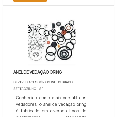
uma tela metálica.Este produto
resiste a altas temperaturas – até
400º C - e a uma pressão de 110 bar.
Versátil, trabalha na vedação de
diversos tipos de fluidos, inclusive
retém líquidos quimicamente
corrosivos e derivados do
petróleo.Funcionalidade correta do
materialPor causa destas
características e .
ANEL DE VEDAÇÃO ORING
SERTVED ACESSÓRIOS INDUSTRIAIS
/
SERTÃOZINHO - SP
Conhecido como mais versátil dos
vedadores, o anel de vedação oring
é fabricado em diversos tipos de