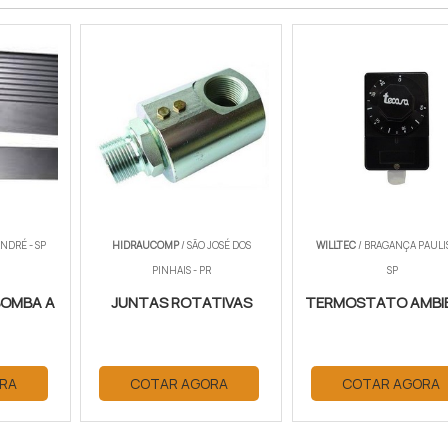
NDRÉ - SP
HIDRAUCOMP
/ SÃO JOSÉ DOS
WILLTEC
/ BRAGANÇA PAULIS
PINHAIS - PR
SP
BOMBA A
JUNTAS ROTATIVAS
TERMOSTATO AMBI
RA
COTAR AGORA
COTAR AGORA