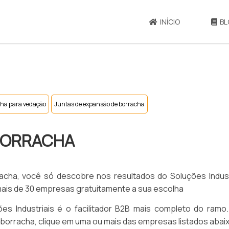
INÍCIO
BL
cha para vedação
Juntas de expansão de borracha
BORRACHA
racha, você só descobre nos resultados do Soluções Indust
mais de 30 empresas gratuitamente a sua escolha
s Industriais é o facilitador B2B mais completo do ramo.
orracha, clique em uma ou mais das empresas listados abai