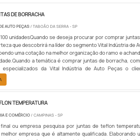
TAS DE BORRACHA
 DE AUTO PEÇAS
/ TABOÃO DA SERRA - SP
 100 unidadesQuando se deseja procurar por comprar juntas
teza que descobrirá na líder do segmento Vital Indústria de 
bendo uma cotação na melhor organização do ramo e achand
lidade.Quando a temática é comprar juntas de borracha, com
s especializados da Vital Indústria de Auto Peças o clie
precisão com mais de 62 anos de experiência.ALGUNS DETAL
A
EFLON TEMPERATURA
RIA E COMÉRCIO
/ CAMPINAS - SP
 final ou empresa pesquisa por juntas de teflon temperatu
 melhor empresa que é altamente qualificada. Elaborando 