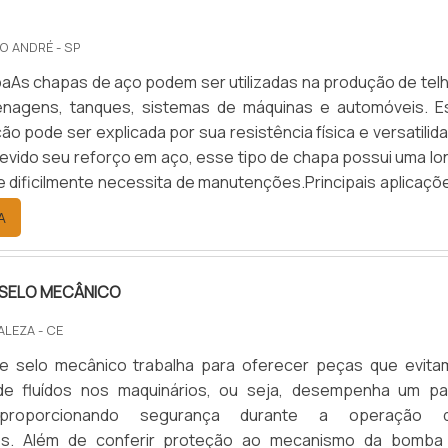
O ANDRÉ - SP
aAs chapas de aço podem ser utilizadas na produção de telh
enagens, tanques, sistemas de máquinas e automóveis. E
ção pode ser explicada por sua resistência física e versatilid
devido seu reforço em aço, esse tipo de chapa possui uma lo
 e dificilmente necessita de manutenções.Principais aplicaç
 é um produto que pode ser empregado em diversas aplicaç
A
 variados. Como exemplo, pode-se citar a i.
 SELO MECÂNICO
ALEZA - CE
 de selo mecânico trabalha para oferecer peças que evita
e fluídos nos maquinários, ou seja, desempenha um pa
, proporcionando segurança durante a operação 
os. Além de conferir proteção ao mecanismo da bomba