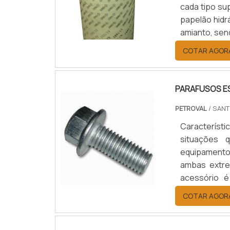
cada tipo su
papelão hidrá
amianto, sen
de diferente
COTAR AGOR
materiais es
PARAFUSOS E
PETROVAL
/ SANT
Característ
situações 
equipamento
ambas extre
acessório é
parafusos e
COTAR AGOR
mesmo, que a
acesso pra 