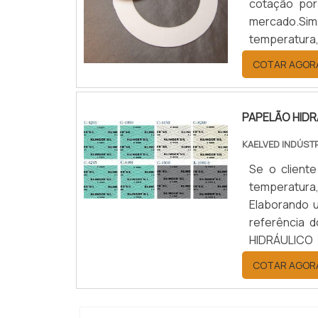
cotação por
mercado.Sim
temperatura
benefício c
COTAR AGOR
JUNTAS DE T
PAPELÃO HID
KAELVED INDÚST
Se o cliente
temperatura
Elaborando 
referência
HIDRÁULICO
hidráulico 
COTAR AGOR
empresa com 