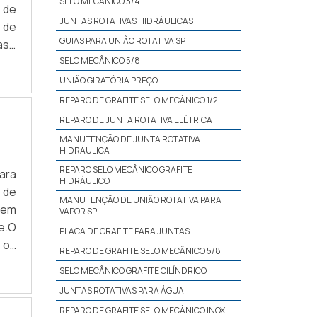
SELO MECÂNICO 3/4
 de
JUNTAS ROTATIVAS HIDRÁULICAS
s de
GUIAS PARA UNIÃO ROTATIVA SP
base
ros
SELO MECÂNICO 5/8
UNIÃO GIRATÓRIA PREÇO
REPARO DE GRAFITE SELO MECÂNICO 1/2
REPARO DE JUNTA ROTATIVA ELÉTRICA
MANUTENÇÃO DE JUNTA ROTATIVA
HIDRÁULICA
REPARO SELO MECÂNICO GRAFITE
ara
HIDRÁULICO
 de
MANUTENÇÃO DE UNIÃO ROTATIVA PARA
 em
VAPOR SP
e.O
PLACA DE GRAFITE PARA JUNTAS
 os
REPARO DE GRAFITE SELO MECÂNICO 5/8
 do
SELO MECÂNICO GRAFITE CILÍNDRICO
ácil
JUNTAS ROTATIVAS PARA ÁGUA
REPARO DE GRAFITE SELO MECÂNICO INOX