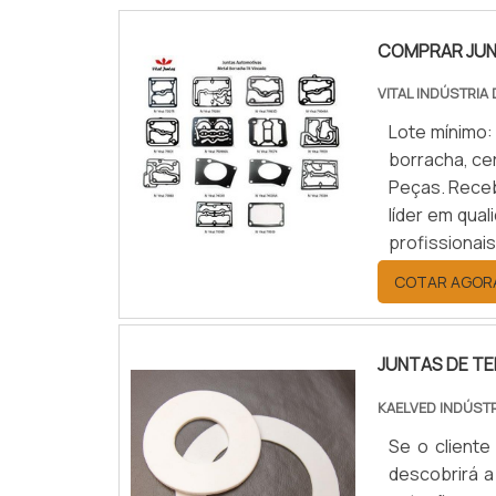
COMPRAR JUN
VITAL INDÚSTRIA
Lote mínimo:
borracha, cer
Peças. Rece
líder em qua
profissionai
encontrará 
COTAR AGOR
S...
JUNTAS DE T
KAELVED INDÚST
Se o cliente
descobrirá a