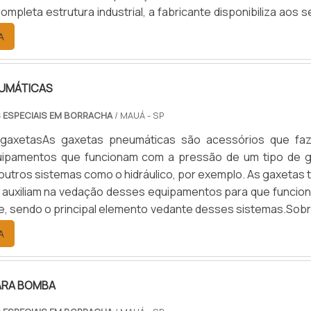
mpleta estrutura industrial, a fabricante disponibiliza aos 
 linha completa de selos mecânicos, atendendo as demandas
A
 vários setores da indústria. Em sua prestação de serviços
d.
UMÁTICAS
 ESPECIAIS EM BORRACHA
/ MAUÁ - SP
gaxetasAs gaxetas pneumáticas são acessórios que fa
uipamentos que funcionam com a pressão de um tipo de g
 outros sistemas como o hidráulico, por exemplo. As gaxetas 
 auxiliam na vedação desses equipamentos para que funcio
, sendo o principal elemento vedante desses sistemas.Sobr
umáticoO sistema pneumático funciona utilizando normalme
A
 e às vezes outros tipos de gases, ao invés de algum tipo de
ARA BOMBA