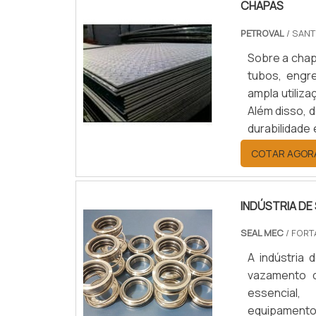
CHAPAS
PETROVAL
/ SANT
Sobre a chap
tubos, engr
ampla utiliza
Além disso, 
durabilidade
chapa de aço
COTAR AGOR
de segmentos
INDÚSTRIA DE
SEAL MEC
/ FORT
A indústria
vazamento d
essencial
equipament