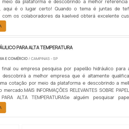
 meio da plataforma e descobrindo a melhor referência
, aqui é o lugar certo! Quando o tema é juntas de tef
, com os colaboradores da kaelved obterá excelente cus
om assessoria técnica especializada.UM POUCO MAIS SO
A
EFLON TEMPERA...
RÁULICO PARA ALTA TEMPERATURA
RIA E COMÉRCIO
/ CAMPINAS - SP
 final ou empresa pesquisa por papelão hidráulico para a
, descobrirá a melhor empresa que é altamente qualifica
uma cotação por meio da plataforma e descobrindo a mel
 do mercado.MAIS INFORMAÇÕES RELEVANTES SOBRE PAPE
 PARA ALTA TEMPERATURASe alguém pesquisar pape
para alta temperatura encontra na internet a kaelved. 
A
alto know-how em laudos ...