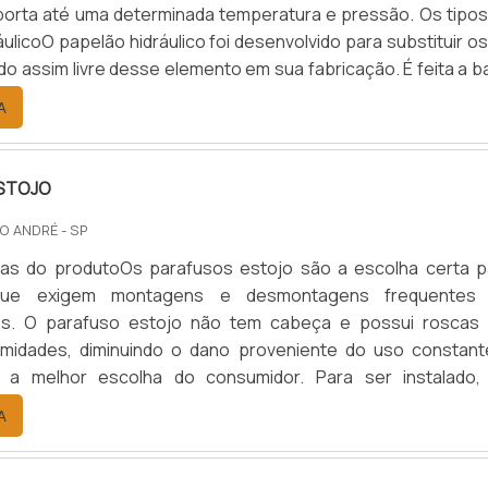
porta até uma determinada temperatura e pressão. Os tipos
ulicoO papelão hidráulico foi desenvolvido para substituir o
do assim livre desse elemento em sua fabricação. É feita a 
s fibras de acordo com cada cor, cargas reforçadas e out
A
táveis para aguentar altas temperatu.
STOJO
O ANDRÉ - SP
icas do produtoOs parafusos estojo são a escolha certa p
que exigem montagens e desmontagens frequentes
s. O parafuso estojo não tem cabeça e possui roscas
midades, diminuindo o dano proveniente do uso constant
 a melhor escolha do consumidor. Para ser instalado,
stojo precisam de uma ferramenta especial para aplicação
A
ge no sentido horário e anti-horário.Principais vantagens F
montagem;.