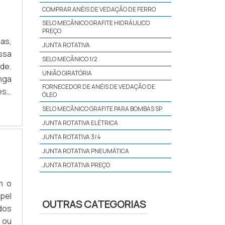
COMPRAR ANÉIS DE VEDAÇÃO DE FERRO
SELO MECÂNICO GRAFITE HIDRÁULICO
PREÇO
as,
JUNTA ROTATIVA
ssa
SELO MECÂNICO 1/2
ade.
UNIÃO GIRATÓRIA
nga
FORNECEDOR DE ANÉIS DE VEDAÇÃO DE
õesA
ÓLEO
ões
SELO MECÂNICO GRAFITE PARA BOMBAS SP
JUNTA ROTATIVA ELÉTRICA
JUNTA ROTATIVA 3/4
JUNTA ROTATIVA PNEUMÁTICA
JUNTA ROTATIVA PREÇO
SELO MECÂNICO GRAFITE INDUSTRIAL SP
m o
REPARO DE GRAFITE SELO HIDRÁULICO
pel
OUTRAS CATEGORIAS
dos
MANUTENÇÃO DE UNIÃO GIRATÓRIA
 ou
REPARO SELO MECÂNICO GRAFITE