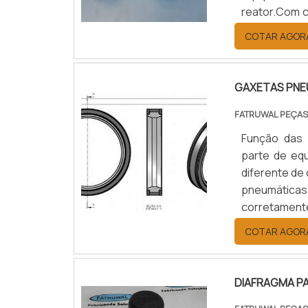
reator.Com co
clientes uma
COTAR AGOR
aplicação em
recuperação 
GAXETAS PNE
FATRUWAL PEÇAS
Função das 
parte de eq
diferente de
pneumáticas
corretamente
sistema pne
COTAR AGOR
ar comprimido
DIAFRAGMA P