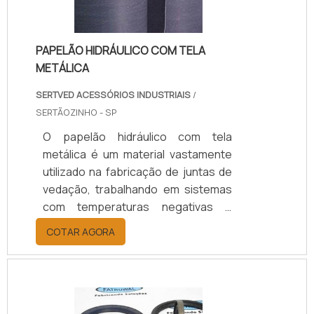
mais .
PAPELÃO HIDRÁULICO COM TELA
METÁLICA
SERTVED ACESSÓRIOS INDUSTRIAIS
/
SERTÃOZINHO - SP
O papelão hidráulico com tela
metálica é um material vastamente
utilizado na fabricação de juntas de
vedação, trabalhando em sistemas
com temperaturas negativas e
positivas. O material evita o escape
COTAR AGORA
de diversos tipos de líquidos – seja
neutro, como a água, ou
quimicamente agressivo, como
óleos e combustíveis.Os papelões
são feitos com diferentes base de