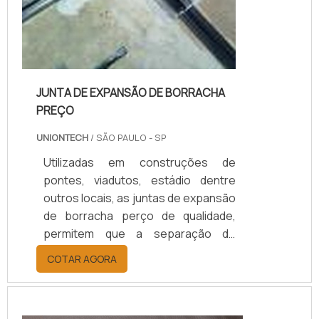
JUNTA DE EXPANSÃO DE BORRACHA
PREÇO
UNIONTECH
/ SÃO PAULO - SP
Utilizadas em construções de
pontes, viadutos, estádio dentre
outros locais, as juntas de expansão
de borracha perço de qualidade,
permitem que a separação de
placas dessas estruturas se
COTAR AGORA
movimentem sem que haja um atrito
de forças causando fissuras e
rachaduras.Cada material oferece