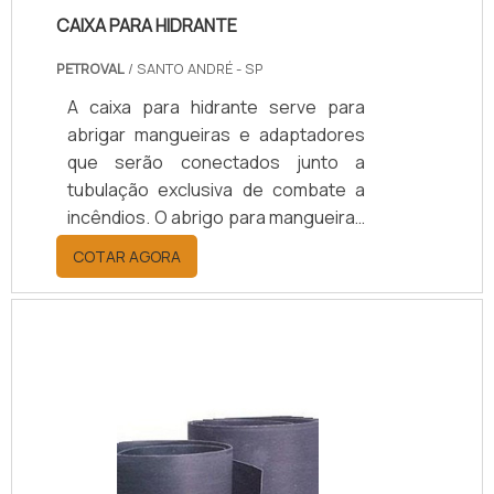
CAIXA PARA HIDRANTE
PETROVAL
/ SANTO ANDRÉ - SP
A caixa para hidrante serve para
abrigar mangueiras e adaptadores
que serão conectados junto a
tubulação exclusiva de combate a
incêndios. O abrigo para mangueiras
possui porta estampada com
COTAR AGORA
ventilação frontal com reforço
interno, visor e identificação de
incêndio.O produto é pintado com
tinta a pó, sistema eletrostático na
cor vermelha padrão corpo de
bombeiros e associação Brasileira
de Normas Técnicas A.B.N.T.Sobre a
empresaA Petroval atua no setor de
válvulas e materiais hidráulicos há