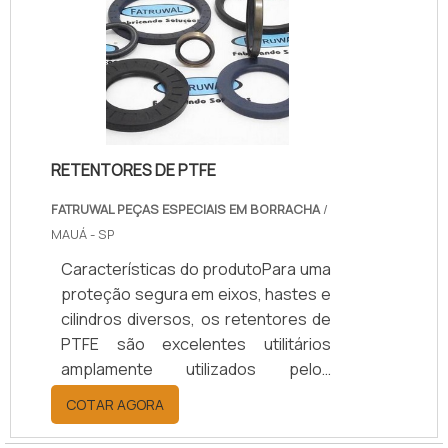
fibras, cargas reforçadas e outros
elementos estáveis a altas
temperaturas, que contam com
elastômeros através de processo
de mistura e c.
RETENTORES DE PTFE
FATRUWAL PEÇAS ESPECIAIS EM BORRACHA
/
MAUÁ - SP
Características do produtoPara uma
proteção segura em eixos, hastes e
cilindros diversos, os retentores de
PTFE são excelentes utilitários
amplamente utilizados pelos
profissionais da área especializada.
COTAR AGORA
Por serem robustos e
confeccionados em excelente