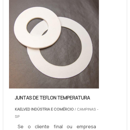
diferentes vantagens, tais como:
Nitrílica: é empregada quando há
grande incidência de óleo. EPDM:
resistente aos raios UV, o EPDM é
um material durável; Ne...
JUNTAS DE TEFLON TEMPERATURA
KAELVED INDÚSTRIA E COMÉRCIO
/ CAMPINAS -
SP
Se o cliente final ou empresa