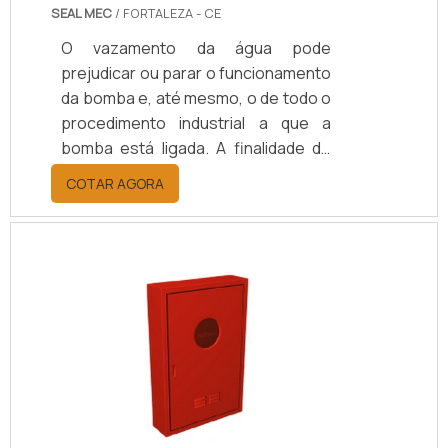
SEAL MEC
/ FORTALEZA - CE
O vazamento da água pode
prejudicar ou parar o funcionamento
da bomba e, até mesmo, o de todo o
procedimento industrial a que a
bomba está ligada. A finalidade do
selo mecânico para bomba d’água é
COTAR AGORA
evitar o vazamento de água para o
meio externo.A utilização deste
produto é indispensável, pois realiza
a vedação entre a carcaça e o eixo e
para que não aconteça nenhum tipo
de falha. O local onde o selo
mecânico é instalado não pode ter
arestas, riscos ou qualquer
deformação que impossibilite o.