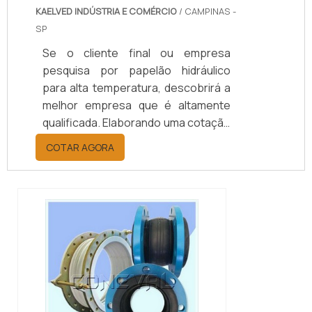
KAELVED INDÚSTRIA E COMÉRCIO
/ CAMPINAS -
SP
Se o cliente final ou empresa
pesquisa por papelão hidráulico
para alta temperatura, descobrirá a
melhor empresa que é altamente
qualificada. Elaborando uma cotação
por meio da plataforma e
COTAR AGORA
descobrindo a melhor referência do
mercado.MAIS INFORMAÇÕES
RELEVANTES SOBRE PAPELÃO
HIDRÁULICO PARA ALTA
TEMPERATURASe alguém pesquisar
papelão hidráulico para alta
temperatura encontra na internet a
kaelved. Uma empresa com alto
know-how em laudos ...