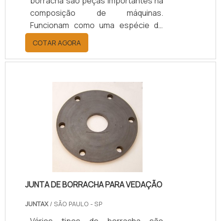
borracha são peças importantes na
composição de máquinas.
Funcionam como uma espécie de
ligação de elo dos
COTAR AGORA
mecanismos.Existem no mercado
vários tipos e modelos de
acoplamentos de borracha para
atender a necessidade da indústria,
onde apresentam características
diferentes, podendo ter um
revestimento com um tipo distinto
de material. Seu uso é direcionado
para atividades especificas na
indústria.Aplicações e usoOs
acoplamentos em borrac.
JUNTA DE BORRACHA PARA VEDAÇÃO
JUNTAX
/ SÃO PAULO - SP
Vários tipos de borracha são