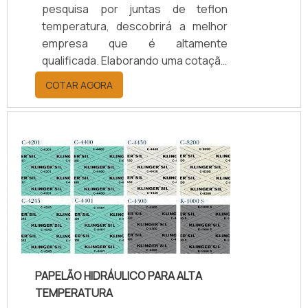
pesquisa por juntas de teflon
temperatura, descobrirá a melhor
empresa que é altamente
qualificada. Elaborando uma cotação
por meio da plataforma e
COTAR AGORA
descobrindo a melhor referência do
mercado.Sim, aqui é o lugar certo!
Quando o tema é juntas de teflon
temperatura, com os colaboradores
da kaelved obterá excelente custo-
benefício com assessoria técnica
especializada.UM POUCO MAIS
SOBRE JUNTAS DE TEFLON
TEMPERA...
PAPELÃO HIDRÁULICO PARA ALTA
TEMPERATURA