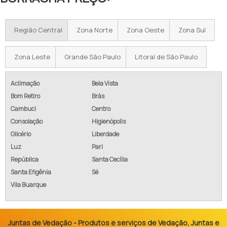
Região Central
Zona Norte
Zona Oeste
Zona Sul
Zona Leste
Grande São Paulo
Litoral de São Paulo
Aclimação
Bela Vista
Bom Retiro
Brás
Cambuci
Centro
Consolação
Higienópolis
Glicério
Liberdade
Luz
Pari
República
Santa Cecília
Santa Efigênia
Sé
Vila Buarque
Juntas de Vedação - Produtos e serviços de Vedação, Juntas e