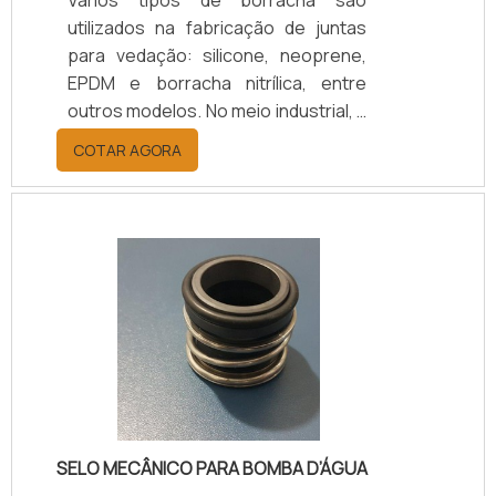
utilizados na fabricação de juntas
para vedação: silicone, neoprene,
EPDM e borracha nitrílica, entre
outros modelos. No meio industrial, a
borracha é um material bastante
COTAR AGORA
procurado, pois é resiliente, suporta
a variações de temperaturas (desde
as negativas) e possui um baixo
custo. Sem contar, claro, a sua
elasticidade – característica que
permite o seu encaixe até nos
lugares mais difíceis dentro de uma
máquina.Funcionalidade correta do
materialNa hora de ins.
SELO MECÂNICO PARA BOMBA D’ÁGUA