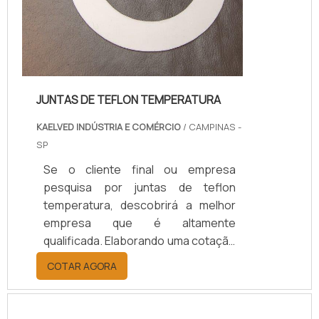
JUNTAS DE TEFLON TEMPERATURA
KAELVED INDÚSTRIA E COMÉRCIO
/ CAMPINAS -
SP
Se o cliente final ou empresa
pesquisa por juntas de teflon
temperatura, descobrirá a melhor
empresa que é altamente
qualificada. Elaborando uma cotação
por meio da plataforma e
COTAR AGORA
descobrindo a melhor referência do
mercado.Sim, aqui é o lugar certo!
Quando o tema é juntas de teflon