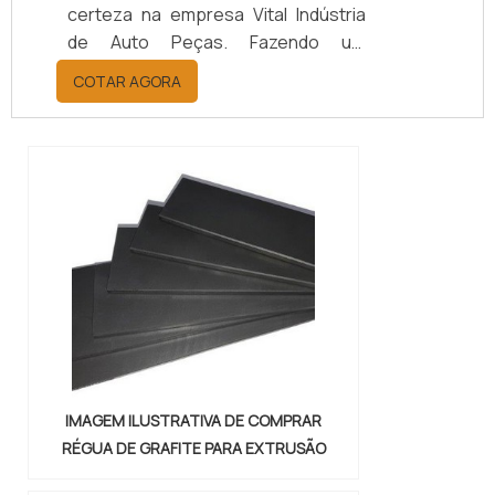
certeza na empresa Vital Indústria
de Auto Peças. Fazendo um
orçamento por meio da maior
COTAR AGORA
empresa da área, é possível achar a
sofisticação, qualidade e preço
justo em um só lugar.Quando a
questão é juntas metálicas de
vedação, com a melhor mão de obra
da Vital Indústria de Auto Peças, o
cliente receberá ótima qualidade
com responsabilidade ambient...
IMAGEM ILUSTRATIVA DE COMPRAR
RÉGUA DE GRAFITE PARA EXTRUSÃO