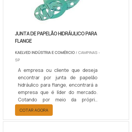
JUNTA DE PAPELÃO HIDRÁULICO PARA
FLANGE
KAELVED INDÚSTRIA E COMÉRCIO
/ CAMPINAS -
SP
A empresa ou cliente que deseja
encontrar por junta de papelão
hidráulico para flange, encontrará a
empresa que é líder do mercado.
Cotando por meio da própria
empresa e achando a organização
COTAR AGORA
mais competente do ramo.Quando a
procura é por junta de papelão
hidráulico para flange, com a melhor