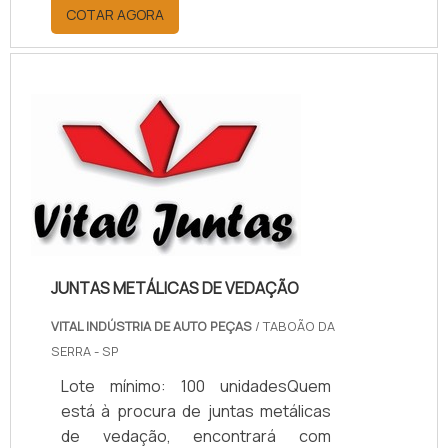
por meio da plataforma e
COTAR AGORA
descobrindo a melhor referência do
mercado.MAIS INFORMAÇÕES
RELEVANTES SOBRE PAPELÃO
HIDRÁULICO PARA ALTA
TEMPERATURASe alguém pesquisar
papelão hidráulico para alta
temperatura encontra na internet a
kaelved. Uma empresa com alto
know-how em laudos ...
JUNTAS METÁLICAS DE VEDAÇÃO
VITAL INDÚSTRIA DE AUTO PEÇAS
/ TABOÃO DA
SERRA - SP
Lote mínimo: 100 unidadesQuem
está à procura de juntas metálicas
de vedação, encontrará com