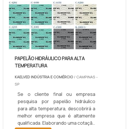
temperatura, com os colaboradores
da kaelved obterá excelente custo-
benefício com assessoria técnica
especializada.UM POUCO MAIS
SOBRE JUNTAS DE TEFLON
TEMPERA...
PAPELÃO HIDRÁULICO PARA ALTA
TEMPERATURA
KAELVED INDÚSTRIA E COMÉRCIO
/ CAMPINAS -
SP
Se o cliente final ou empresa
pesquisa por papelão hidráulico
para alta temperatura, descobrirá a
melhor empresa que é altamente
qualificada. Elaborando uma cotação