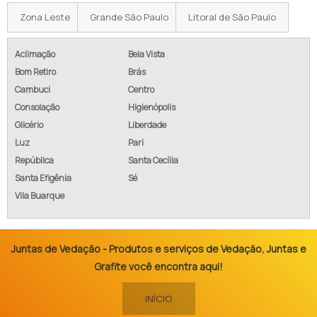
Zona Leste
Grande São Paulo
Litoral de São Paulo
Aclimação
Bela Vista
Bom Retiro
Brás
Cambuci
Centro
Consolação
Higienópolis
Glicério
Liberdade
Luz
Pari
República
Santa Cecília
Santa Efigênia
Sé
Vila Buarque
Juntas de Vedação - Produtos e serviços de Vedação, Juntas e
Grafite você encontra aqui!
INÍCIO