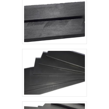
contar com escritório de alta
qualidade onde são realizadas as
atividades e equipamentos de última
geração. Tudo isso, somado à
performance de uma equipe
multidisciplinar de consultores
associados e colaboradores
eficientes, garante uma entrega de
excelência de ponta a ponta.