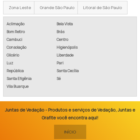
Zona Leste
Grande São Paulo
Litoral de São Paulo
Aclimação
Bela Vista
Bom Retiro
Brás
Cambuci
Centro
Consolação
Higienópolis
Glicério
Liberdade
Luz
Pari
República
Santa Cecília
Santa Efigênia
Sé
Vila Buarque
Juntas de Vedação - Produtos e serviços de Vedação, Juntas e
Grafite você encontra aqui!
INÍCIO