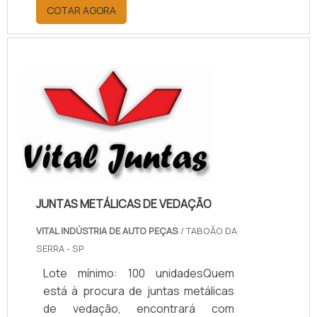
por meio da plataforma e
COTAR AGORA
descobrindo a melhor referência do
mercado.MAIS INFORMAÇÕES
RELEVANTES SOBRE PAPELÃO
HIDRÁULICO PARA ALTA
TEMPERATURASe alguém pesquisar
papelão hidráulico para alta
temperatura encontra na internet a
kaelved. Uma empresa com alto
know-how em laudos ...
JUNTAS METÁLICAS DE VEDAÇÃO
VITAL INDÚSTRIA DE AUTO PEÇAS
/ TABOÃO DA
SERRA - SP
Lote mínimo: 100 unidadesQuem
está à procura de juntas metálicas
de vedação, encontrará com