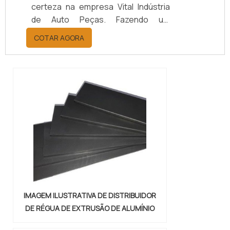
certeza na empresa Vital Indústria
de Auto Peças. Fazendo um
orçamento por meio da maior
COTAR AGORA
empresa da área, é possível achar a
sofisticação, qualidade e preço
justo em um só lugar.Quando a
questão é juntas metálicas de
vedação, com a melhor mão de obra
da Vital Indústria de Auto Peças, o
cliente receberá ótima qualidade
com responsabilidade ambient...
IMAGEM ILUSTRATIVA DE DISTRIBUIDOR
DE RÉGUA DE EXTRUSÃO DE ALUMÍNIO