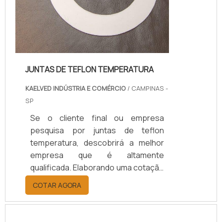
JUNTAS DE TEFLON TEMPERATURA
KAELVED INDÚSTRIA E COMÉRCIO
/ CAMPINAS -
SP
Se o cliente final ou empresa
pesquisa por juntas de teflon
temperatura, descobrirá a melhor
empresa que é altamente
qualificada. Elaborando uma cotação
por meio da plataforma e
COTAR AGORA
descobrindo a melhor referência do
mercado.Sim, aqui é o lugar certo!
Quando o tema é juntas de teflon