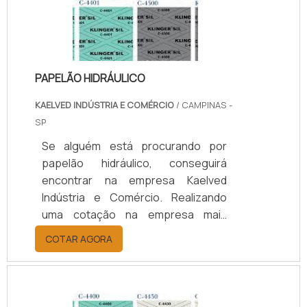
PAPELÃO HIDRÁULICO
KAELVED INDÚSTRIA E COMÉRCIO
/ CAMPINAS -
SP
Se alguém está procurando por
papelão hidráulico, conseguirá
encontrar na empresa Kaelved
Indústria e Comércio. Realizando
uma cotação na empresa mais
conceituada do mercado, é possível
COTAR AGORA
descobrir detalhes sobre a melhor
em qualidade e custo-
benefício.Quando o interesse é por
papelão hidráulico, com os