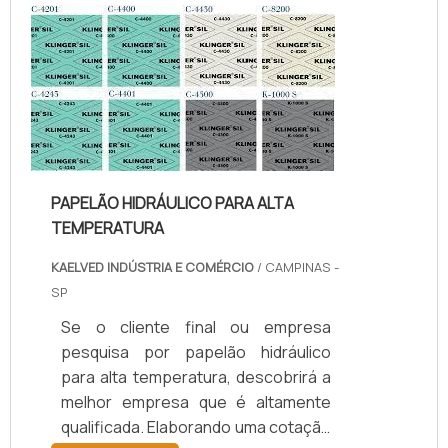
temperatura, com os colaboradores
da kaelved obterá excelente custo-
benefício com assessoria técnica
especializada.UM POUCO MAIS
SOBRE JUNTAS DE TEFLON
TEMPERA...
PAPELÃO HIDRÁULICO PARA ALTA
TEMPERATURA
KAELVED INDÚSTRIA E COMÉRCIO
/ CAMPINAS -
SP
Se o cliente final ou empresa
pesquisa por papelão hidráulico
para alta temperatura, descobrirá a
melhor empresa que é altamente
qualificada. Elaborando uma cotação