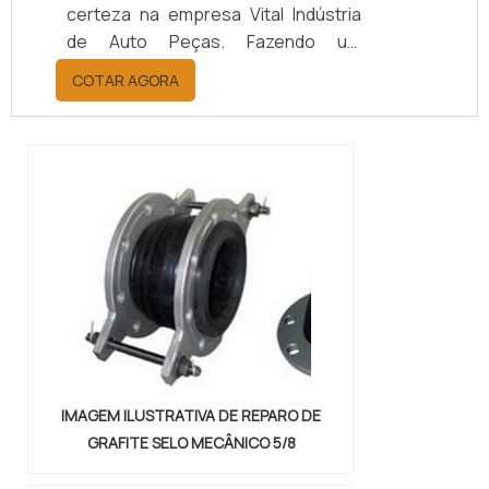
certeza na empresa Vital Indústria
de Auto Peças. Fazendo um
orçamento por meio da maior
COTAR AGORA
empresa da área, é possível achar a
sofisticação, qualidade e preço
justo em um só lugar.Quando a
questão é juntas metálicas de
vedação, com a melhor mão de obra
da Vital Indústria de Auto Peças, o
cliente receberá ótima qualidade
com responsabilidade ambient...
IMAGEM ILUSTRATIVA DE REPARO DE
GRAFITE SELO MECÂNICO 5/8