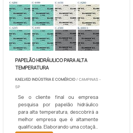
temperatura, com os colaboradores
da kaelved obterá excelente custo-
benefício com assessoria técnica
especializada.UM POUCO MAIS
SOBRE JUNTAS DE TEFLON
TEMPERA...
PAPELÃO HIDRÁULICO PARA ALTA
TEMPERATURA
KAELVED INDÚSTRIA E COMÉRCIO
/ CAMPINAS -
SP
Se o cliente final ou empresa
pesquisa por papelão hidráulico
para alta temperatura, descobrirá a
melhor empresa que é altamente
qualificada. Elaborando uma cotação