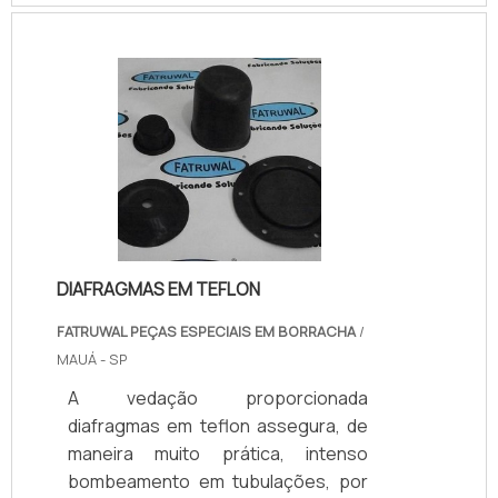
permanentemente em um eixo
fixo.Por conta da capacidade de
resistir a altas temperaturas, sem
afetar as características
dimensionais, tanto físicas quanto
químicas, o mancal é um
equipamento extremamente
importante por conta da segurança
que oferece nos procedimentos
industriais.Vantag.
DIAFRAGMAS EM TEFLON
FATRUWAL PEÇAS ESPECIAIS EM BORRACHA
/
MAUÁ - SP
A vedação proporcionada
diafragmas em teflon assegura, de
maneira muito prática, intenso
bombeamento em tubulações, por