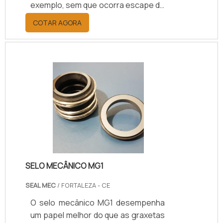
exemplo, sem que ocorra escape de
fluídos. Esse escape pode ser
COTAR AGORA
perigoso, dependendo do que é
bombeado, além de também trazer
gastos caso haja vazamentos.A
escolha é uma das melhores formas
de vedação atuais. Trata-se uma
estrutura, geralmente côncava e
com bordas, que bloqueia fluídos. A
utilização pode abranger qualquer
equipamento no qual seja crítico o
vazamento de líquidos.
SELO MECÂNICO MG1
SEAL MEC
/ FORTALEZA - CE
O selo mecânico MG1 desempenha
um papel melhor do que as graxetas