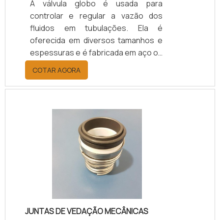
A válvula globo é usada para
controlar e regular a vazão dos
fluidos em tubulações. Ela é
oferecida em diversos tamanhos e
espessuras e é fabricada em aço ou
ferro fundido, garantindo mais
COTAR AGORA
segurança para um sistema em que
é necessário abrir ou fechar o fluxo,
realizando mudanças bruscas de
pressão e de alta absorção de
carga.Mais informações sobre o
produtoEsse tipo de válvula é
formado por um disco móvel preso a
um anel fixo e um corpo esférico.
Outro destaque desse produto é
que ele é capaz de.
JUNTAS DE VEDAÇÃO MECÂNICAS