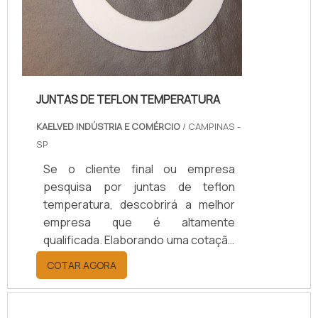
JUNTAS DE TEFLON TEMPERATURA
KAELVED INDÚSTRIA E COMÉRCIO
/ CAMPINAS -
SP
Se o cliente final ou empresa
pesquisa por juntas de teflon
temperatura, descobrirá a melhor
empresa que é altamente
qualificada. Elaborando uma cotação
por meio da plataforma e
COTAR AGORA
descobrindo a melhor referência do
mercado.Sim, aqui é o lugar certo!
Quando o tema é juntas de teflon