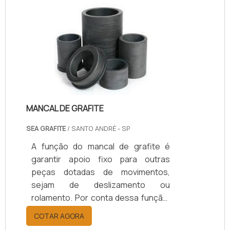
petróleo, de gás, indústria química,
têxtil, e até automobilística.Os selos
mecânicos são estruturas cilíndricas
que evitam e previnem o vazamento
de gases, líquidos e fluidos. É muito
importante que as empresas de se.
MANCAL DE GRAFITE
SEA GRAFITE
/ SANTO ANDRÉ - SP
A função do mancal de grafite é
garantir apoio fixo para outras
peças dotadas de movimentos,
sejam de deslizamento ou
rolamento. Por conta dessa função,
as peças movimentadas possuem
COTAR AGORA
mais estabilidade, mantendo-se