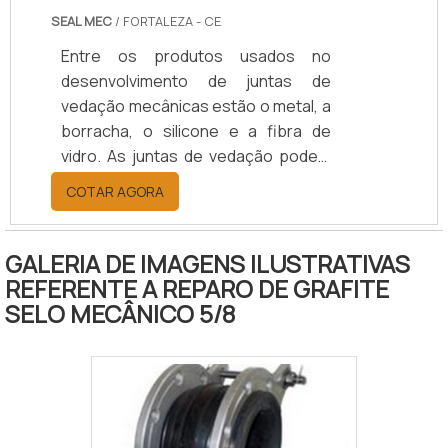
SEAL MEC
/ FORTALEZA - CE
Entre os produtos usados no
desenvolvimento de juntas de
vedação mecânicas estão o metal, a
borracha, o silicone e a fibra de
vidro. As juntas de vedação podem
ser desenvolvidas por meio de
COTAR AGORA
vários tipos de materiais, conforme
as diferentes demandas
relacionadas à vedação.Durante a
GALERIA DE IMAGENS ILUSTRATIVAS
vedação, as juntas de vedação
REFERENTE A REPARO DE GRAFITE
possibilitam que duas partes sejam
SELO MECÂNICO 5/8
acopladas sem que haja lacunas
entre elas após o procedimento. As
juntas completam o espaço vazio
entre elas, e a integração dos dois
objetos acontecem f.