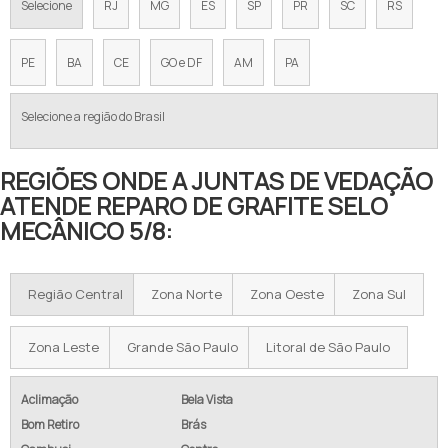
Selecione
RJ
MG
ES
SP
PR
SC
RS
PE
BA
CE
GO e DF
AM
PA
Selecione a região do Brasil
REGIÕES ONDE A JUNTAS DE VEDAÇÃO
ATENDE REPARO DE GRAFITE SELO
MECÂNICO 5/8:
Região Central
Zona Norte
Zona Oeste
Zona Sul
Zona Leste
Grande São Paulo
Litoral de São Paulo
Aclimação
Bela Vista
Bom Retiro
Brás