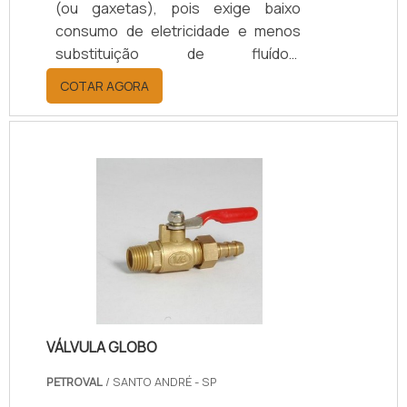
(ou gaxetas), pois exige baixo
consumo de eletricidade e menos
substituição de fluídos.
Considerando essas vantagens,
COTAR AGORA
torna-se notório a economia
proporcionada com a utilização do
selo mecânico.Além disso, o selo
mecânico possui ótimo custo-
benefício e aguenta até +230°C.
Este produto tem proteção no eixo
ao longo do comprimento inteiro do
selo, e o fole tem um desenho
específico que veda e protege a
face durante a instalação.O se.
VÁLVULA GLOBO
PETROVAL
/ SANTO ANDRÉ - SP