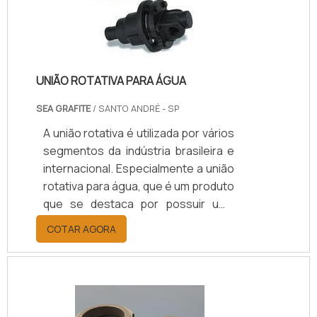
UNIÃO ROTATIVA PARA ÁGUA
SEA GRAFITE
/ SANTO ANDRÉ - SP
A união rotativa é utilizada por vários
segmentos da indústria brasileira e
internacional. Especialmente a união
rotativa para água, que é um produto
que se destaca por possuir uma
fabricação completa que garante a
COTAR AGORA
alta funcionalidade. Portanto, ao
adquirir a união rotativa de água, o
cliente precisa optar por uma
empresa com experiência e um
grande know-how no