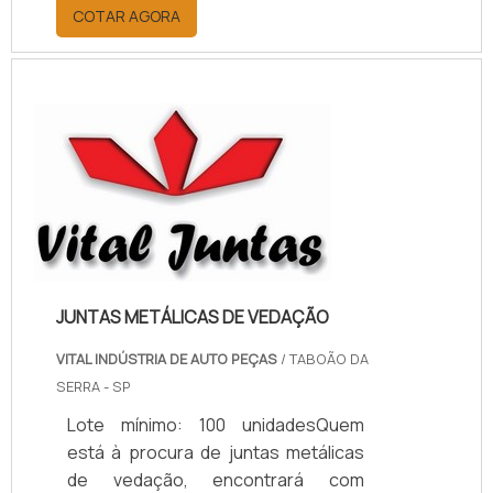
por meio da plataforma e
COTAR AGORA
descobrindo a melhor referência do
mercado.MAIS INFORMAÇÕES
RELEVANTES SOBRE PAPELÃO
HIDRÁULICO PARA ALTA
TEMPERATURASe alguém pesquisar
papelão hidráulico para alta
temperatura encontra na internet a
kaelved. Uma empresa com alto
know-how em laudos ...
JUNTAS METÁLICAS DE VEDAÇÃO
VITAL INDÚSTRIA DE AUTO PEÇAS
/ TABOÃO DA
SERRA - SP
Lote mínimo: 100 unidadesQuem
está à procura de juntas metálicas
de vedação, encontrará com