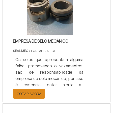
segmento.Informações
fundamentais deste produtoUma
das características mais
importantes a respeito da união
rotativa é que o produto pre.
EMPRESA DE SELO MECÂNICO
SEAL MEC
/ FORTALEZA - CE
Os selos que apresentam alguma
falha, promovendo o vazamentos,
são de responsabilidade da
empresa de selo mecânico, por isso
é essencial estar alerta às
indicações de qualidade.Os selos
COTAR AGORA
mecânicos são produzidos para
utilização em diversos segmentos
industriais, como alimentícia, de