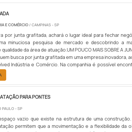
TADA
RIA E COMÉRCIO
/ CAMPINAS - SP
 por junta grafitada, achará o lugar ideal para fechar negó
uma minuciosa pesquisa de mercado e descobrindo a ma
de qualidade da área de atuação.UM POUCO MAIS SOBRE A JU
em busca por junta grafitada em uma empresa inovadora, a
elved Indústria e Comércio. Na companhia é possível encont
ção para alta pressão e perfil de borracha, garantindo o qu
A
ILATAÇÃO PARA PONTES
O PAULO - SP
espaço vazio que existe na estrutura de uma construção.
latação permitem que a movimentação e a flexibilidade da o