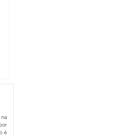
 na
por
o é