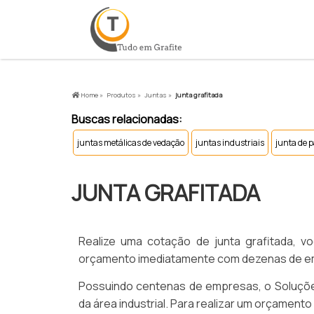
Home »
Produtos »
Juntas »
junta grafitada
Buscas relacionadas:
juntas metálicas de vedação
juntas industriais
junta de p
JUNTA GRAFITADA
Realize uma cotação de junta grafitada, vo
orçamento imediatamente com dezenas de empr
Possuindo centenas de empresas, o Soluções
da área industrial. Para realizar um orçamento