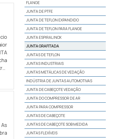
FLANGE
JUNTA DE PTFE
JUNTA DE TEFLON EXPANDIDO
JUNTA DE TEFLON PARA FLANGE
cio
JUNTA ESPIRAL INOX
ior
JUNTA GRAFITADA
NTA
JUNTAS DE TEFLON
cha
JUNTAS INDUSTRIAIS
rar
JUNTAS METÁLICAS DE VEDAÇÃO
e há
INDÚSTRIA DE JUNTAS AUTOMOTIVAS
JUNTA DE CABEÇOTE VEDAÇÃO
JUNTA DO COMPRESSOR DE AR
JUNTA PARA COMPRESSOR
JUNTAS DE CABEÇOTE
 As
JUNTAS DE CABEÇOTE SOB MEDIDA
bra
JUNTAS FLEXÍVEIS