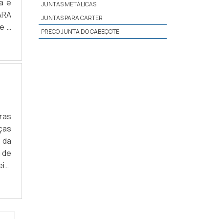
a e
JUNTAS METÁLICAS
ARA
JUNTAS PARA CARTER
e a
PREÇO JUNTA DO CABEÇOTE
to;
uras
ças
 da
 de
is;
 de