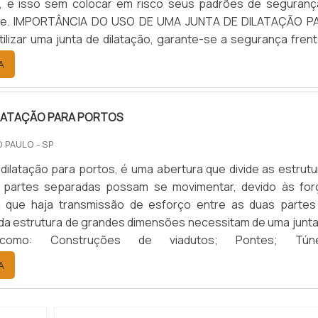
da, e isso sem colocar em risco seus padrões de seguranç
ade. IMPORTÂNCIA DO USO DE UMA JUNTA DE DILATAÇÃO P
lizar uma junta de dilatação, garante-se a segurança frent
s de movimentação, como: Compressão; Tração; Cisalhamen
A
al...
ILATAÇÃO PARA PORTOS
O PAULO - SP
 dilatação para portos, é uma abertura que divide as estrut
 partes separadas possam se movimentar, devido às for
m que haja transmissão de esforço entre as duas partes
da estrutura de grandes dimensões necessitam de uma junta
, como: Construções de viadutos; Pontes; Túne
tos; Edifícios; Indústrias; Metrôs; Reservatórios; Muros
A
scadas hidrá...