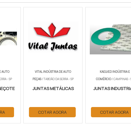
E AUTO
VITAL INDÚSTRIA DE AUTO
KAELVED INDÚSTRIA E
ERRA - SP
PEÇAS
/ TABOÃO DA SERRA - SP
COMÉRCIO
/ CAMPINAS - 
BEÇOTE
JUNTAS METÁLICAS
JUNTAS INDUSTRI
RA
COTAR AGORA
COTAR AGORA