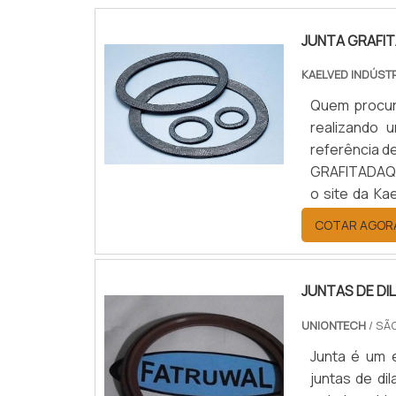
JUNTA GRAFI
KAELVED INDÚST
Quem procura
realizando 
referência 
GRAFITADAQu
o site da Ka
anel de veda
COTAR AGOR
de mel...
JUNTAS DE D
UNIONTECH
/ SÃ
Junta é um 
juntas de di