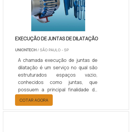
infiltrações, sendo a sua aplicação
de extrema importância. A aplicação
de juntas de dilatação requer mão de
.
EXECUÇÃO DE JUNTAS DE DILATAÇÃO
UNIONTECH
/ SÃO PAULO - SP
A chamada execução de juntas de
dilatação é um serviço no qual são
estruturados espaços vazio,
conhecidos como juntas, que
possuem a principal finalidade de
permitir estruturas de uma
COTAR AGORA
construção possa se deslocar,
devido ao movimento causado pela
dilatação ou contração do concreto,
dando maior flexibilidade.Junta de