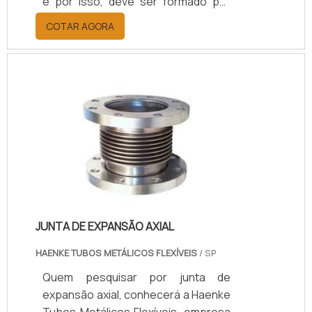
e por isso, deve ser formado por
compostos resistentes, seguro e
COTAR AGORA
de alta performance.DETALHES
PRIMORDIAIS SOBRE O
PRODUTOExistem vários tipos de
gaxetas que são utilizadas em vários
tipos de equipamentos e sistemas, a
gaxeta cilindro hidráulico é um
acessório preparado para ser
resistente e assegurar o bom
funcionamento do cilindro hidráulico.
Abaixo, é possível con.
JUNTA DE EXPANSÃO AXIAL
HAENKE TUBOS METÁLICOS FLEXÍVEIS
/ SP
Quem pesquisar por junta de
expansão axial, conhecerá a Haenke