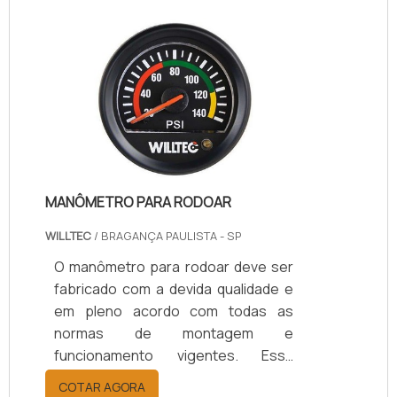
áreas que tem maior exposição à
água, ao óleo, à sujeira e aos outros
contaminadores. Esse conector é
amplamente utilizado para a
conexão de metálico flexível
canalizações e caixas de
junção.Características técnicas
Tipo: Hidráulico, pneumático; For.
MANÔMETRO PARA RODOAR
WILLTEC
/ BRAGANÇA PAULISTA - SP
O manômetro para rodoar deve ser
fabricado com a devida qualidade e
em pleno acordo com todas as
normas de montagem e
funcionamento vigentes. Essa
obrigatoriedade se justifica pois o
COTAR AGORA