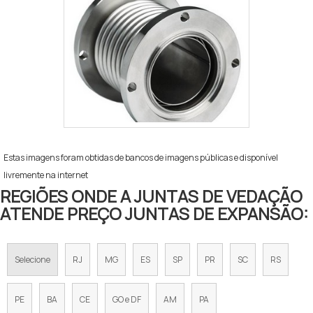
Estas imagens foram obtidas de bancos de imagens públicas e disponível
livremente na internet
REGIÕES ONDE A JUNTAS DE VEDAÇÃO
ATENDE PREÇO JUNTAS DE EXPANSÃO:
Selecione
RJ
MG
ES
SP
PR
SC
RS
PE
BA
CE
GO e DF
AM
PA