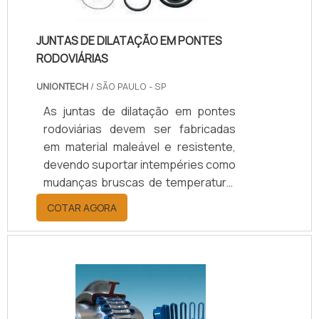
JUNTAS DE DILATAÇÃO EM PONTES
RODOVIÁRIAS
UNIONTECH
/ SÃO PAULO - SP
As juntas de dilatação em pontes
rodoviárias devem ser fabricadas
em material maleável e resistente,
devendo suportar intempéries como
mudanças bruscas de temperatura,
exposição à água e muito mais.
COTAR AGORA
Assim, geralmente são utilizados
polímeros na fabricação das juntas
de dilatação em pontes rodoviárias,
como as borrachas. Além de impedir
a ocorrência de fissuras na
estrutura, evitam também