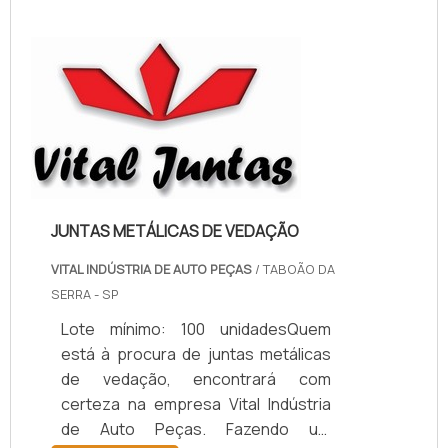
RELEVANTES SOBRE PAPELÃO
HIDRÁULICO PARA ALTA
TEMPERATURASe alguém pesquisar
papelão hidráulico para alta
temperatura encontra na internet a
kaelved. Uma empresa com alto
know-how em laudos ...
JUNTAS METÁLICAS DE VEDAÇÃO
VITAL INDÚSTRIA DE AUTO PEÇAS
/ TABOÃO DA
SERRA - SP
Lote mínimo: 100 unidadesQuem
está à procura de juntas metálicas
de vedação, encontrará com
certeza na empresa Vital Indústria
de Auto Peças. Fazendo um