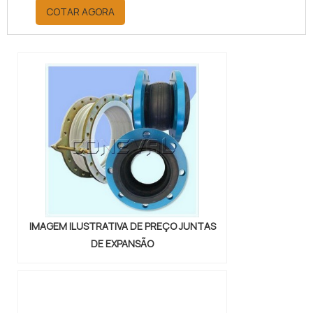
orçamento por meio da maior
COTAR AGORA
empresa da área, é possível achar a
sofisticação, qualidade e preço
justo em um só lugar.Quando a
questão é juntas metálicas de
vedação, com a melhor mão de obra
da Vital Indústria de Auto Peças, o
cliente receberá ótima qualidade
com responsabilidade ambient...
IMAGEM ILUSTRATIVA DE PREÇO JUNTAS
DE EXPANSÃO