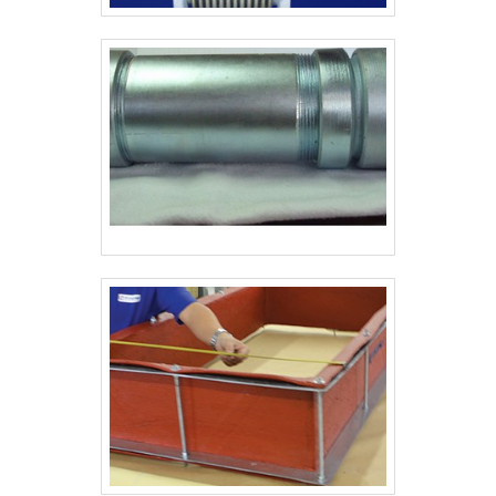
possível encontrar o que há de
melhor em tubos metálicos flexíveis
e juntas de expansão. Com foco na
experiência dos clientes, oferece
itens variados como tubo sanfonado
em inox e juntas de expansão de
tecido com ótima qualidade e
precisão. Com a organização é
possível tirar as suas dúvidas sobre
os serviços do ramo, além de contar
com os melhores profissionais e
instalações. Assim, conquistando a
confiança e a satisfação dos
clientes, que são os maiores
objetivos da marca. A Haenke Tubos
Metálicos Flexíveis é uma empresa
que tem feito a diferença no
mercado por toda seriedade e