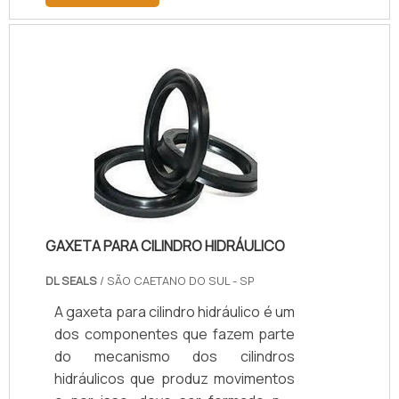
equipamento faz parte de um
sistema que realiza o controle de
pressão em caminhões.Funções do
equipamento Manter e controlar as
pressões especificadas para os
pneus; Pode ser utilizado em
qualquer caminhão; Instalado em um
aparelho semelhante a um rádio;
Controla a pressão e distribuição do
ar comprimido.O sistema d.
GAXETA PARA CILINDRO HIDRÁULICO
DL SEALS
/ SÃO CAETANO DO SUL - SP
A gaxeta para cilindro hidráulico é um
dos componentes que fazem parte
do mecanismo dos cilindros
hidráulicos que produz movimentos