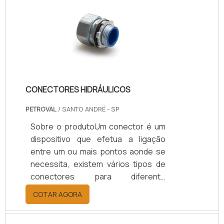
dilatação Durante a execução de
uma obra é importante garantir que
todos os detalhes sejam
executados corretamente,
garantindo a segurança e qualidade
da infraestrutura.Um dos pontos.
CONECTORES HIDRÁULICOS
PETROVAL
/ SANTO ANDRÉ - SP
Sobre o produtoUm conector é um
dispositivo que efetua a ligação
entre um ou mais pontos aonde se
necessita, existem vários tipos de
conectores para diferente
aplicações entre eles os
COTAR AGORA
conectores hidráulicos.A fim
assegurar fixe o serviço elétrico nas