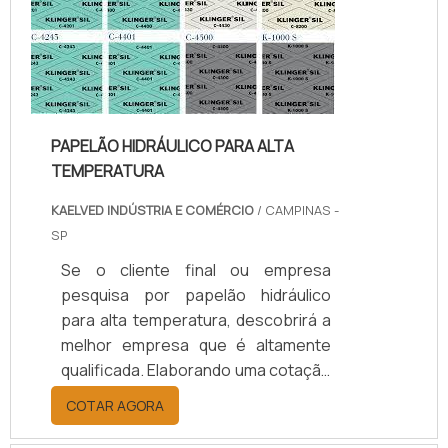
benefício com assessoria técnica
especializada.UM POUCO MAIS
SOBRE JUNTAS DE TEFLON
TEMPERA...
PAPELÃO HIDRÁULICO PARA ALTA
TEMPERATURA
KAELVED INDÚSTRIA E COMÉRCIO
/ CAMPINAS -
SP
Se o cliente final ou empresa
pesquisa por papelão hidráulico
para alta temperatura, descobrirá a
melhor empresa que é altamente
qualificada. Elaborando uma cotação
por meio da plataforma e
COTAR AGORA
descobrindo a melhor referência do
mercado.MAIS INFORMAÇÕES