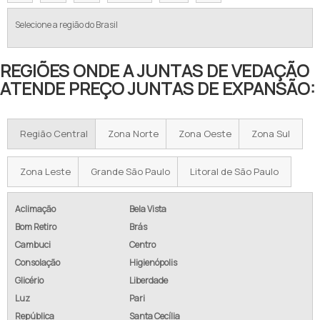
Selecione a região do Brasil
REGIÕES ONDE A JUNTAS DE VEDAÇÃO
ATENDE PREÇO JUNTAS DE EXPANSÃO:
Região Central
Zona Norte
Zona Oeste
Zona Sul
Zona Leste
Grande São Paulo
Litoral de São Paulo
Aclimação
Bela Vista
Bom Retiro
Brás
Cambuci
Centro
Consolação
Higienópolis
Glicério
Liberdade
Luz
Pari
República
Santa Cecília