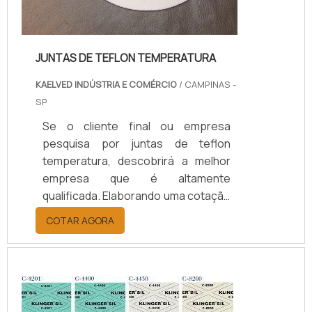
JUNTAS DE TEFLON TEMPERATURA
KAELVED INDÚSTRIA E COMÉRCIO
/ CAMPINAS -
SP
Se o cliente final ou empresa
pesquisa por juntas de teflon
temperatura, descobrirá a melhor
empresa que é altamente
qualificada. Elaborando uma cotação
por meio da plataforma e
COTAR AGORA
descobrindo a melhor referência do
mercado.Sim, aqui é o lugar certo!
Quando o tema é juntas de teflon
temperatura, com os colaboradores
da kaelved obterá excelente custo-