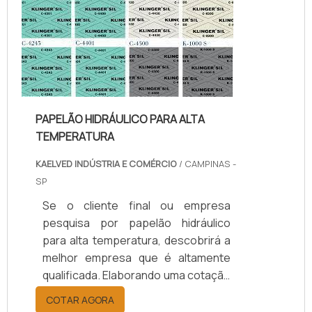
da kaelved obterá excelente custo-
benefício com assessoria técnica
especializada.UM POUCO MAIS
SOBRE JUNTAS DE TEFLON
TEMPERA...
PAPELÃO HIDRÁULICO PARA ALTA
TEMPERATURA
KAELVED INDÚSTRIA E COMÉRCIO
/ CAMPINAS -
SP
Se o cliente final ou empresa
pesquisa por papelão hidráulico
para alta temperatura, descobrirá a
melhor empresa que é altamente
qualificada. Elaborando uma cotação
por meio da plataforma e
COTAR AGORA
descobrindo a melhor referência do