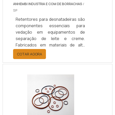
ANHEMBI INDUSTRIA E COM DE BORRACHAS
/
SP
Retentores para desnatadeiras são
componentes essenciais para
vedação em equipamentos de
separação de leite e creme.
Fabricados em materiais de alta
resistência, como borracha nitrílica
COTAR AGORA
ou silicone, esses retentores
garantem a integridade do sistema,
evitando vazamentos e
contaminação dos produtos.