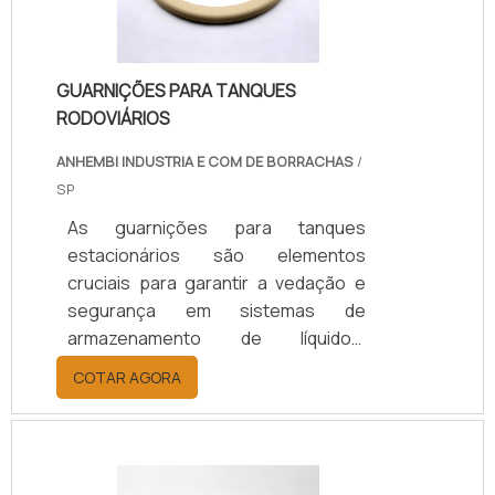
GUARNIÇÕES PARA TANQUES
RODOVIÁRIOS
ANHEMBI INDUSTRIA E COM DE BORRACHAS
/
SP
As guarnições para tanques
estacionários são elementos
cruciais para garantir a vedação e
segurança em sistemas de
armazenamento de líquidos.
Fabricadas em materiais como
COTAR AGORA
borracha, silicone ou poliuretano,
elas previnem vazamentos e a
contaminação do conteúdo
armazenado.