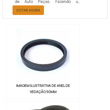
de Auto Peças. Fazendo um
orçamento por meio da maior
COTAR AGORA
empresa da área, é possível achar a
sofisticação, qualidade e preço
justo em um só lugar.Quando a
questão é juntas metálicas de
vedação, com a melhor mão de obra
da Vital Indústria de Auto Peças, o
cliente receberá ótima qualidade
com responsabilidade ambient...
IMAGEM ILUSTRATIVA DE ANEL DE
VEDAÇÃO 50MM