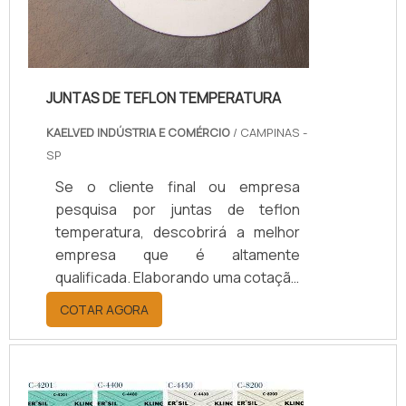
JUNTAS DE TEFLON TEMPERATURA
KAELVED INDÚSTRIA E COMÉRCIO
/ CAMPINAS -
SP
Se o cliente final ou empresa
pesquisa por juntas de teflon
temperatura, descobrirá a melhor
empresa que é altamente
qualificada. Elaborando uma cotação
por meio da plataforma e
COTAR AGORA
descobrindo a melhor referência do
mercado.Sim, aqui é o lugar certo!
Quando o tema é juntas de teflon
temperatura, com os colaboradores