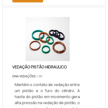
pressão a parede do cilindro da
e dinâmica; Redução de custos de
haste ou do êmbolo. Podendo ser
usinagem de pistões, pois tolera
fabricado de diversos materiais e
maiores folgas diametrais.
dependendo da aplicação
impregnados com grafite. Para cada
situação há um modelo adequado à
aplicação.
VEDAÇÃO PISTÃO HIDRAULICO
DNA VEDAÇÕES
/ SP
Mantêm o contato de vedação entre
um pistão e o furo do cilindro. A
haste do pistão em movimento gera
alta pressão na vedação de pistão, o