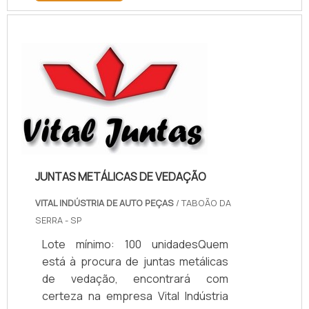
mercado.MAIS INFORMAÇÕES
RELEVANTES SOBRE PAPELÃO
HIDRÁULICO PARA ALTA
TEMPERATURASe alguém pesquisar
papelão hidráulico para alta
temperatura encontra na internet a
kaelved. Uma empresa com alto
know-how em laudos ...
JUNTAS METÁLICAS DE VEDAÇÃO
VITAL INDÚSTRIA DE AUTO PEÇAS
/ TABOÃO DA
SERRA - SP
Lote mínimo: 100 unidadesQuem
está à procura de juntas metálicas
de vedação, encontrará com
certeza na empresa Vital Indústria