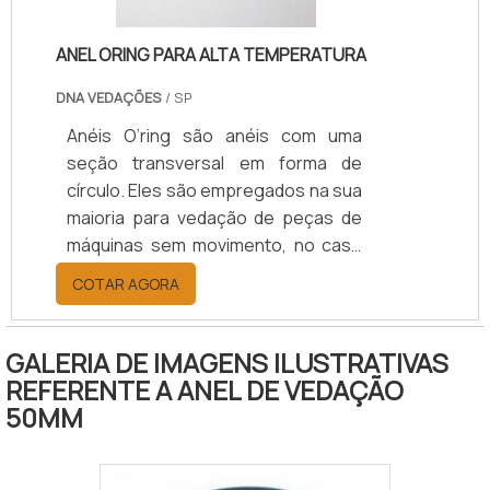
ANEL ORING PARA ALTA TEMPERATURA
DNA VEDAÇÕES
/ SP
Anéis O’ring são anéis com uma
seção transversal em forma de
círculo. Eles são empregados na sua
maioria para vedação de peças de
máquinas sem movimento, no caso
estático, contra produtos em forma
COTAR AGORA
líquida ou gasosa. Sobre
determinadas pré-condições
também é possível uma aplicação
GALERIA DE IMAGENS ILUSTRATIVAS
como elemento de vedação
REFERENTE A ANEL DE VEDAÇÃO
dinâmico em movimentos axiais,
50MM
rotativos e oscilantes. Os anéis
o’rings são encontrados nos mais