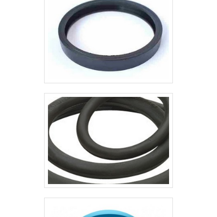
variados tipos de materiais e
durezas, dependendo somente de
sua aplicação. Os anéis O’rings são
alojados em ranhuras pré-
dimensionadas, que submete a
seção do anel à uma carga de
pressão, assegurando assim a
vedação inicial do sistema. A
pressão do fluído exercido sobre o
anel faz com que ele deforme-se,
comprimindo-o contra a
extremidade oposta à ranhura,
vedando o sistema.