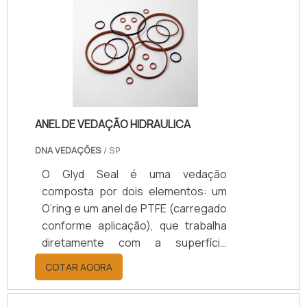
ANEL DE VEDAÇÃO HIDRAULICA
DNA VEDAÇÕES
/ SP
O Glyd Seal é uma vedação
composta por dois elementos: um
O’ring e um anel de PTFE (carregado
conforme aplicação), que trabalha
diretamente com a superfície
dinâmica e tem perfis que garantem
COTAR AGORA
um excelente rendimento,
durabilidade e eficiência. O O’ring,