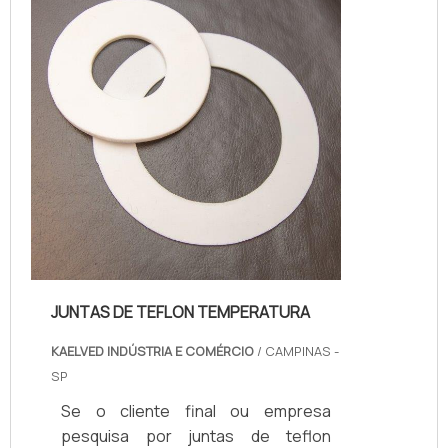
consegue evitar que o óleo seja
absorvido.As juntas de dilatação
nada mais são que aberturas que
dividem as estru...
JUNTAS DE TEFLON TEMPERATURA
KAELVED INDÚSTRIA E COMÉRCIO
/ CAMPINAS -
SP
Se o cliente final ou empresa
pesquisa por juntas de teflon