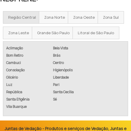
Região Central
Zona Norte
Zona Oeste
Zona Sul
Zona Leste
Grande São Paulo
Litoral de São Paulo
Aclimação
Bela Vista
Bom Retiro
Brás
Cambuci
Centro
Consolação
Higienópolis
Glicério
Liberdade
Luz
Pari
República
Santa Cecília
Santa Efigênia
Sé
Vila Buarque
Juntas de Vedação - Produtos e serviços de Vedação, Juntas e