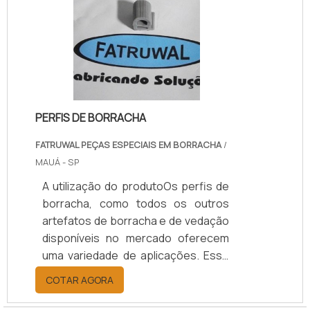
perfurado ou alumínio.DETALHES
FUNDAMENTAIS SOBRE O
PRODUTOO produto é
confeccionado com a função de se
adaptar perfeitamente aos mais
diversos maquinários, .
PERFIS DE BORRACHA
FATRUWAL PEÇAS ESPECIAIS EM BORRACHA
/
MAUÁ - SP
A utilização do produtoOs perfis de
borracha, como todos os outros
artefatos de borracha e de vedação
disponíveis no mercado oferecem
uma variedade de aplicações. Esse
tipo de item serve como base para a
COTAR AGORA
composição de muitos produtos dos
diversos tipos de indústria. São