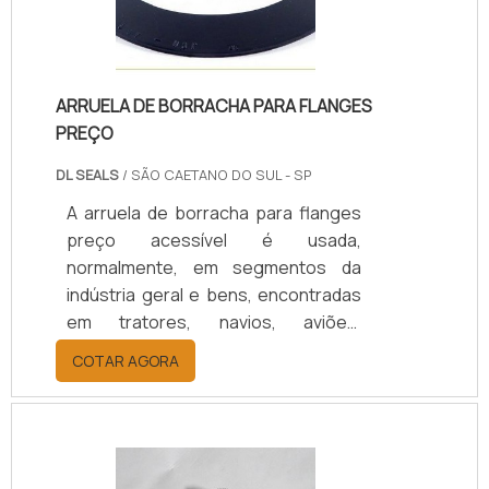
quanto para a produzir palheta de
TVE para bomb.
ARRUELA DE BORRACHA PARA FLANGES
PREÇO
DL SEALS
/ SÃO CAETANO DO SUL - SP
A arruela de borracha para flanges
preço acessível é usada,
normalmente, em segmentos da
indústria geral e bens, encontradas
em tratores, navios, aviões,
automóveis, entre outros
COTAR AGORA
equipamentos. O produto pode ser
fabricado, além de borracha, em
diferentes materiais, tais como
papelão hidráulico, cobre, feltro,
cortiça, nylon, grafite liso ou