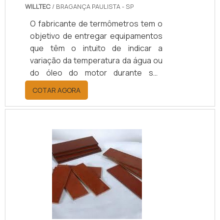
WILLTEC
/ BRAGANÇA PAULISTA - SP
O fabricante de termômetros tem o
objetivo de entregar equipamentos
que têm o intuito de indicar a
variação da temperatura da água ou
do óleo do motor durante seu
funcionamento. Esses fabricantes
COTAR AGORA
possuem os mecânicos e elétricos,
os quais indicam a temperatura do
motor ao motorista na direção do
carro durante a sua operação.O
termômetro confeccionado pelo
fabricante desse tipo do
equipamento exibe: Temperatura na
unidade do país; Pode também omitir
a unidade; Exibe apenas marcações
para as varia.