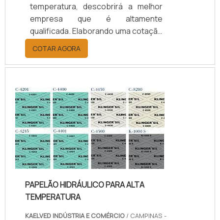
temperatura, descobrirá a melhor
empresa que é altamente
qualificada. Elaborando uma cotação
por meio da plataforma e
COTAR AGORA
descobrindo a melhor referência do
mercado.Sim, aqui é o lugar certo!
Quando o tema é juntas de teflon
temperatura, com os colaboradores
da kaelved obterá excelente custo-
benefício com assessoria técnica
especializada.UM POUCO MAIS
SOBRE JUNTAS DE TEFLON
TEMPERA...
PAPELÃO HIDRÁULICO PARA ALTA
TEMPERATURA
KAELVED INDÚSTRIA E COMÉRCIO
/ CAMPINAS -