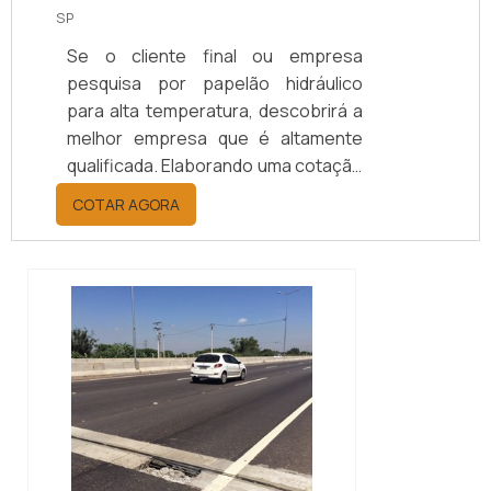
SP
Se o cliente final ou empresa
pesquisa por papelão hidráulico
para alta temperatura, descobrirá a
melhor empresa que é altamente
qualificada. Elaborando uma cotação
por meio da plataforma e
COTAR AGORA
descobrindo a melhor referência do
mercado.MAIS INFORMAÇÕES
RELEVANTES SOBRE PAPELÃO
HIDRÁULICO PARA ALTA
TEMPERATURASe alguém pesquisar
papelão hidráulico para alta
temperatura encontra na internet a
kaelved. Uma empresa com alto
know-how em laudos ...