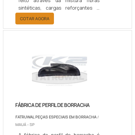
feito através da mistura fibras
sintéticas, cargas reforçantes e
outros elementos que suportam
COTAR AGORA
altas temperaturas, até formar uma
massa viscosa.Conhecendo mais
sobre o papelão hidráulicoApós a
formação da massa, ela é
calandrada a quente, até a formação
de uma folha com os aspectos
físicos e dimensões desejadas. Para
resultar no papelão hidráulico, de
acordo com características
específicas, é f.
FÁBRICA DE PERFIL DE BORRACHA
FATRUWAL PEÇAS ESPECIAIS EM BORRACHA
/
MAUÁ - SP
A fábrica de perfil de borracha é