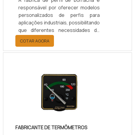
responsável por oferecer modelos
personalizados de perfis para
aplicações industriais, possibilitando
que diferentes necessidades de
cada segmento possam ser
COTAR AGORA
atendidas no que se refere a
vedações ou acabamentos para
máquinas e sistemas de distribuição,
que podem ser produtos sólidos ou
líquidos.Produtos oferecidosPara
que uma fábrica de perfil de
borracha forneça apenas os
modelos que são compatíveis com a
maioria das marcas de maquinário
indústria, ela usa padr.
FABRICANTE DE TERMÔMETROS