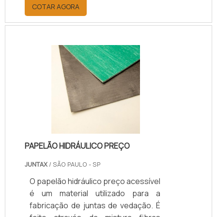
transmissão de forças, e impactos
COTAR AGORA
decorrentes da deformação térmica
dos materiais, além da: Tração e
contração; Cisalhamento;
Movimento combinado; Rotação;
Recalque diferencial.Principais
vantagens das juntas para
reservatóriosA junta de dilatação, ou
movimentação como também é
chamada, é fabricada em geral com
borrachas sintéticas específica.
PAPELÃO HIDRÁULICO PREÇO
JUNTAX
/ SÃO PAULO - SP
O papelão hidráulico preço acessível
é um material utilizado para a
fabricação de juntas de vedação. É