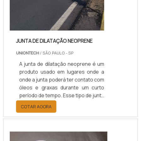
JUNTA DE DILATAÇÃO NEOPRENE
UNIONTECH
/ SÃO PAULO - SP
A junta de dilatação neoprene é um
produto usado em lugares onde a
onde a junta poderá ter contato com
óleos e graxas durante um curto
período de tempo. Esse tipo de junta
é o principal meio para evitar que
COTAR AGORA
ocorra qualquer tipo de dano ou
desgaste prematuro nas juntas.É
um produto que conta com uma
superfície impermeável que