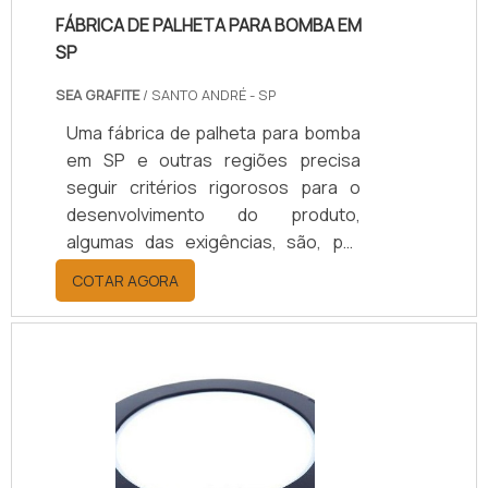
FÁBRICA DE PALHETA PARA BOMBA EM
SP
SEA GRAFITE
/ SANTO ANDRÉ - SP
Uma fábrica de palheta para bomba
em SP e outras regiões precisa
seguir critérios rigorosos para o
desenvolvimento do produto,
algumas das exigências, são, por
exemplo: Partir de um desenho
COTAR AGORA
técnico; Seguindo normas de
tolerância; Utilizar matéria-prima de
ótima qualidade; Entre outros
fatores que garantem um bom
produto.A fábrica de palheta para
bomba realiza projetos tanto para a
fabricar as palheta de grafite para
bomba de vácuo sem lubrificação,