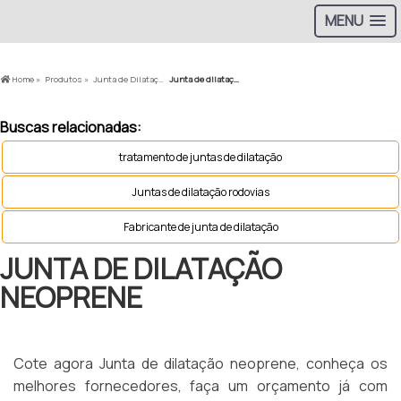
MENU
Home »
Produtos »
Junta de Dilatação em Rodovias »
Junta de dilatação neoprene
Buscas relacionadas:
tratamento de juntas de dilatação
Juntas de dilatação rodovias
Fabricante de junta de dilatação
JUNTA DE DILATAÇÃO
NEOPRENE
Cote agora Junta de dilatação neoprene, conheça os
melhores fornecedores, faça um orçamento já com