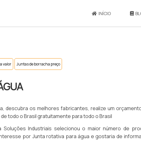
INÍCIO
BL
a valor
Juntas de borracha preço
 ÁGUA
ua, descubra os melhores fabricantes, realize um orçament
e todo o Brasil gratuitamente para todo o Brasil
nta Soluções Industriais selecionou o maior número de pro
interesse por Junta rotativa para água e gostaria de infor