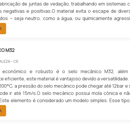
 fabricação de juntas de vedação, trabalhando em sistemas 
 negativas e positivas.O material evita o escape de diver
uidos – seja neutro, como a água, ou quimicamente agressi
 combustíveis.Principais vantagens do produto Durabilida
A
Custo-benefício super atrativo; Entre diversas outras.A .
CO M32
ALEZA - CE
 econômico e robusto é o selo mecânico M32, além
eficiente, este material é vantajoso devido a versatilidade.
200°C, a pressão do selo mecânico pode chegar até 12bar e 
ode ir até 15m/s.O selo mecânico possui mola cônica e nã
Este elemento é considerado um modelo simples. Esse tipo
ante usado em reatores, bombas KSB, agitadores, e out
A
ativos importados e nacionais.O selo mecânico é um dispositi