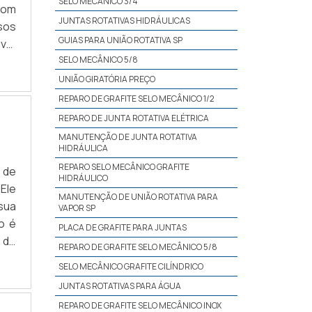
SELO MECÂNICO 3/4
com
JUNTAS ROTATIVAS HIDRÁULICAS
sos
GUIAS PARA UNIÃO ROTATIVA SP
vo,
de;
SELO MECÂNICO 5/8
UNIÃO GIRATÓRIA PREÇO
REPARO DE GRAFITE SELO MECÂNICO 1/2
REPARO DE JUNTA ROTATIVA ELÉTRICA
MANUTENÇÃO DE JUNTA ROTATIVA
HIDRÁULICA
REPARO SELO MECÂNICO GRAFITE
 de
HIDRÁULICO
 Ele
MANUTENÇÃO DE UNIÃO ROTATIVA PARA
sua
VAPOR SP
o é
PLACA DE GRAFITE PARA JUNTAS
 de
REPARO DE GRAFITE SELO MECÂNICO 5/8
ros
SELO MECÂNICO GRAFITE CILÍNDRICO
v.
JUNTAS ROTATIVAS PARA ÁGUA
REPARO DE GRAFITE SELO MECÂNICO INOX