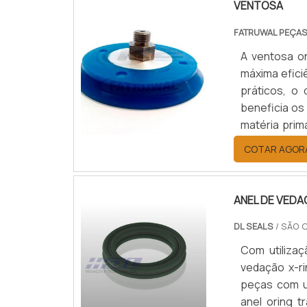
VENTOSA
FATRUWAL PEÇAS
A ventosa o
máxima efici
práticos, o 
beneficia os
matéria prim
chapas.Esc
COTAR AGOR
exigências d
ANEL DE VEDA
DL SEALS
/ SÃO 
Com utiliza
vedação x-ri
peças com u
anel oring 