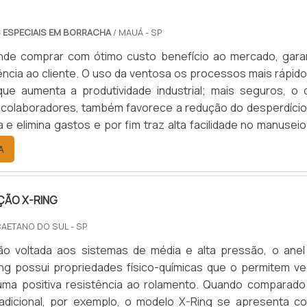
 ESPECIAIS EM BORRACHA
/ MAUÁ - SP
nde comprar com ótimo custo benefício ao mercado, gara
ência ao cliente. O uso da ventosa os processos mais rápido
que aumenta a produtividade industrial; mais seguros, o 
 colaboradores, também favorece a redução do desperdício
a e elimina gastos e por fim traz alta facilidade no manusei
olhendo o modelo de ventosa que melhor se enquadra
A
o centro de usinagem onde ela será empregada, o cliente se .
ÇÃO X-RING
CAETANO DO SUL - SP
ção voltada aos sistemas de média e alta pressão, o anel
ng possui propriedades físico-químicas que o permitem ve
ma positiva resistência ao rolamento. Quando comparado
tradicional, por exemplo, o modelo X-Ring se apresenta c