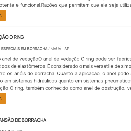
otente e funcional.Razões que permitem que ele seja utiliz
 de média e alta pressãoEficiente no que diz respeito
A
apazes de proporcionar aos sistemas hidráulicos
 o.
ÇÃO O RING
 ESPECIAIS EM BORRACHA
/ MAUÁ - SP
do anel de vedaçãoO anel de vedação O ring pode ser fabric
tipos de elastômeros. É considerado o mais versátil e de sim
ntre os anéis de borracha. Quanto a aplicação, o anel pode 
to em sistemas hidráulicos quanto em sistemas pneumático
ação O ring, também conhecido como anel de obstrução, v
quidos ou gasosos e possui alto poder de eficiência em 
A
 Mas para que ele cumpra com sua função de modo ef.
PANSÃO DE BORRACHA