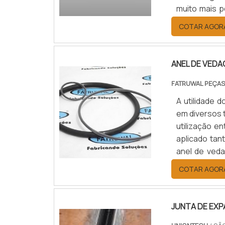
muito mais p
em serviços
COTAR AGOR
soluções c
pneumáticos,
ANEL DE VEDA
FATRUWAL PEÇAS
A utilidade 
em diversos 
utilização e
aplicado tan
anel de ved
produtos lí
COTAR AGOR
performance.
JUNTA DE EX