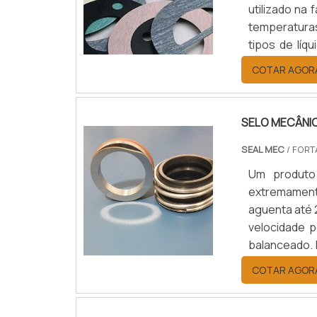
utilizado na
temperaturas
tipos de líq
como óleos e
COTAR AGOR
Resistência; 
SELO MECÂNI
SEAL MEC
/ FORT
Um produto
extremamente 
aguenta até 
velocidade p
balanceado. 
selo é bast
COTAR AGOR
aparelhos rot