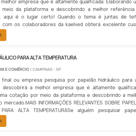
 melhor empresa que é altamente qualificada. Elaborando 
 meio da plataforma e descobrindo a melhor referência
, aqui é o lugar certo! Quando o tema é juntas de tef
, com os colaboradores da kaelved obterá excelente cus
om assessoria técnica especializada.UM POUCO MAIS SO
A
EFLON TEMPERA...
RÁULICO PARA ALTA TEMPERATURA
RIA E COMÉRCIO
/ CAMPINAS - SP
 final ou empresa pesquisa por papelão hidráulico para a
, descobrirá a melhor empresa que é altamente qualifica
uma cotação por meio da plataforma e descobrindo a mel
 do mercado.MAIS INFORMAÇÕES RELEVANTES SOBRE PAPE
 PARA ALTA TEMPERATURASe alguém pesquisar pape
para alta temperatura encontra na internet a kaelved. 
A
alto know-how em laudos ...