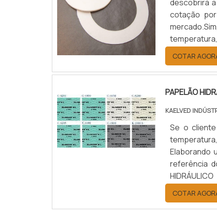
descobrirá a
cotação por
mercado.Sim
temperatura
benefício c
COTAR AGOR
JUNTAS DE T
PAPELÃO HID
KAELVED INDÚST
Se o cliente
temperatura
Elaborando 
referência
HIDRÁULICO
hidráulico 
COTAR AGOR
empresa com 