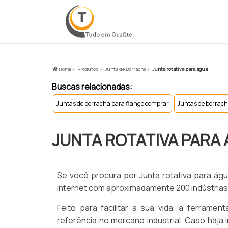
Home »
Produtos »
Junta de Borracha »
Junta rotativa para água
Buscas relacionadas:
Juntas de borracha para flange comprar
Juntas de borrach
JUNTA ROTATIVA PARA
Se você procura por Junta rotativa para ág
internet com aproximadamente 200 indústrias d
Feito para facilitar a sua vida, a ferrame
referência no mercano industrial. Caso haja 