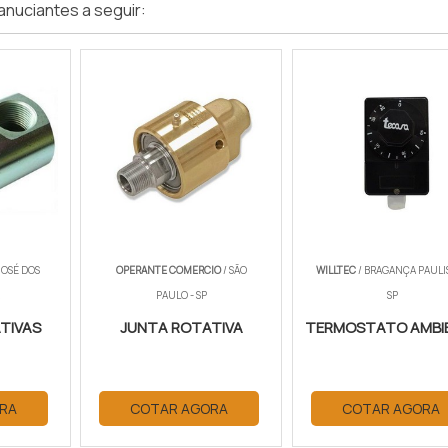
anuciantes a seguir:
JOSÉ DOS
OPERANTE COMERCIO
/ SÃO
WILLTEC
/ BRAGANÇA PAULIS
PAULO - SP
SP
TIVAS
JUNTA ROTATIVA
TERMOSTATO AMBI
RA
COTAR AGORA
COTAR AGORA