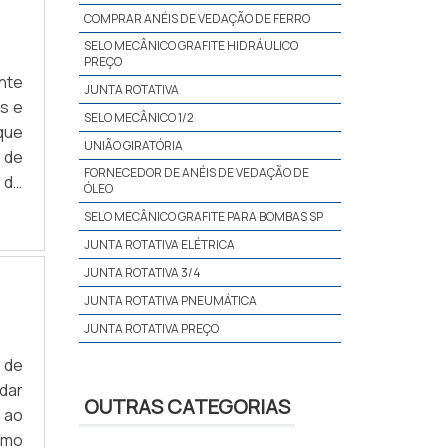
COMPRAR ANÉIS DE VEDAÇÃO DE FERRO
SELO MECÂNICO GRAFITE HIDRÁULICO
PREÇO
nte
JUNTA ROTATIVA
s e
SELO MECÂNICO 1/2
que
UNIÃO GIRATÓRIA
 de
FORNECEDOR DE ANÉIS DE VEDAÇÃO DE
o de
ÓLEO
 às
SELO MECÂNICO GRAFITE PARA BOMBAS SP
JUNTA ROTATIVA ELÉTRICA
JUNTA ROTATIVA 3/4
JUNTA ROTATIVA PNEUMÁTICA
JUNTA ROTATIVA PREÇO
SELO MECÂNICO GRAFITE INDUSTRIAL SP
 de
REPARO DE GRAFITE SELO HIDRÁULICO
dar
OUTRAS CATEGORIAS
 ao
MANUTENÇÃO DE UNIÃO GIRATÓRIA
omo
REPARO SELO MECÂNICO GRAFITE