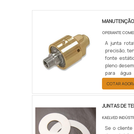
MANUTENÇÃO 
OPERANTE COME
A junta rot
precisão, te
fonte estát
pleno desemp
para água
PRODUTOO pr
COTAR AGOR
de alimentação
JUNTAS DE T
KAELVED INDÚST
Se o cliente