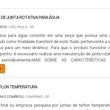
DE JUNTA ROTATIVA PARA ÁGUA
RCIO
/ SÃO PAULO - SP
ativa para água consiste em uma peça que possui uma a
ndo como finalidade transferir de este fluido pertencente a
ica para um meio dinâmico. Para que o produto funcione 
enho, é necessário realizar uma manutenção de junta rotat
 periodicamente.MAIS SOBRE AS CARACTERÍSTICAS
oduto fornece um selo mecânico posicionado entre um t
A
 e um cilindr...
EFLON TEMPERATURA
RIA E COMÉRCIO
/ CAMPINAS - SP
 final ou empresa pesquisa por juntas de teflon temperatu