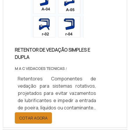
RETENTOR DE VEDAÇÃO SIMPLES E
DUPLA
M A C VEDACOES TECNICAS
/
Retentores Componentes de
vedação para sistemas rotativos,
projetados para evitar vazamentos
de lubrificantes e impedir a entrada
de poeira, líquidos ou contaminantes
em eixos e rolamentos. Disponíveis
COTAR AGORA
em borracha nitrílica (NBR), Viton
(FKM), silicone, PTFE ou grafite,