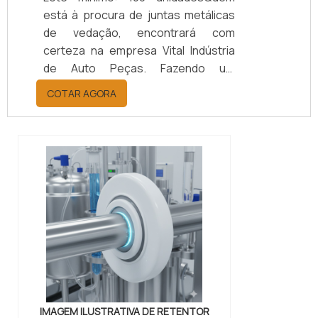
está à procura de juntas metálicas
de vedação, encontrará com
certeza na empresa Vital Indústria
de Auto Peças. Fazendo um
orçamento por meio da maior
COTAR AGORA
empresa da área, é possível achar a
sofisticação, qualidade e preço
justo em um só lugar.Quando a
questão é juntas metálicas de
vedação, com a melhor mão de obra
da Vital Indústria de Auto Peças, o
cliente receberá ótima qualidade
com responsabilidade ambient...
IMAGEM ILUSTRATIVA DE RETENTOR