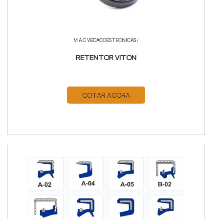
M A C VEDACOES TECNICAS
/
RETENTOR VITON
COTAR AGORA