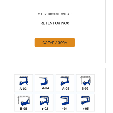
M A C VEDACOES TECNICAS
/
RETENTOR INOX
COTAR AGORA