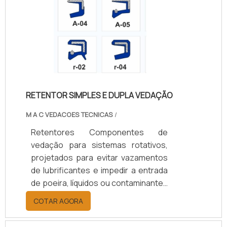
Oferecem opções de vedação
simples ou dupla, com ou sem mola,
e diâmetros de 10 a 200 mm.
Aplicados em setores automotivo,
agrícola, naval, ferroviário e
industrial, aumentam a durabilidade
dos componentes, reduzem custos
RETENTOR SIMPLES E DUPLA VEDAÇÃO
de manutenção e garantem
eficiência operacional.
M A C VEDACOES TECNICAS
/
Retentores Componentes de
vedação para sistemas rotativos,
projetados para evitar vazamentos
de lubrificantes e impedir a entrada
de poeira, líquidos ou contaminantes
em eixos e rolamentos. Disponíveis
COTAR AGORA
em borracha nitrílica (NBR), Viton
(FKM), silicone, PTFE ou grafite,