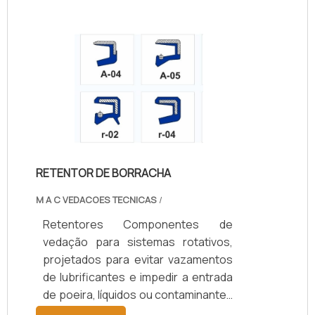
suportam temperaturas de -40°C a
+200°C, conforme o material.
Oferecem opções de vedação
simples ou dupla, com ou sem mola,
e diâmetros de 10 a 200 mm.
Aplicados em setores automotivo,
agrícola, naval, ferroviário e
industrial, aumentam a durabilidade
dos componentes, reduzem custos
RETENTOR DE BORRACHA
de manutenção e garantem
eficiência operacional.
M A C VEDACOES TECNICAS
/
Retentores Componentes de
vedação para sistemas rotativos,
projetados para evitar vazamentos
de lubrificantes e impedir a entrada
de poeira, líquidos ou contaminantes
em eixos e rolamentos. Disponíveis