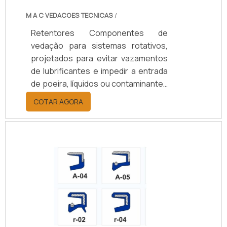
M A C VEDACOES TECNICAS
/
Retentores Componentes de
vedação para sistemas rotativos,
projetados para evitar vazamentos
de lubrificantes e impedir a entrada
de poeira, líquidos ou contaminantes
em eixos e rolamentos. Disponíveis
COTAR AGORA
em borracha nitrílica (NBR), Viton
(FKM), silicone, PTFE ou grafite,
suportam temperaturas de -40°C a
+200°C, conforme o material.
Oferecem opções de vedação
simples ou dupla, com ou sem mola,
e diâmetros de 10 a 200 mm.
Aplicados em setores automotivo,
agrícola, naval, ferroviário e
industrial, aumentam a durabilidade