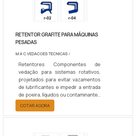
Aplicados em setores automotivo,
agrícola, naval, ferroviário e
industrial, aumentam a durabilidade
dos componentes, reduzem custos
RETENTOR GRAFITE PARA MÁQUINAS
de manutenção e garantem
PESADAS
eficiência operacional.
M A C VEDACOES TECNICAS
/
Retentores Componentes de
vedação para sistemas rotativos,
projetados para evitar vazamentos
de lubrificantes e impedir a entrada
de poeira, líquidos ou contaminantes
em eixos e rolamentos. Disponíveis
COTAR AGORA
em borracha nitrílica (NBR), Viton
(FKM), silicone, PTFE ou grafite,
suportam temperaturas de -40°C a
+200°C, conforme o material.