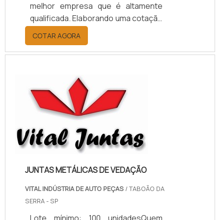
melhor empresa que é altamente
qualificada. Elaborando uma cotação
por meio da plataforma e
COTAR AGORA
descobrindo a melhor referência do
mercado.MAIS INFORMAÇÕES
RELEVANTES SOBRE PAPELÃO
HIDRÁULICO PARA ALTA
TEMPERATURASe alguém pesquisar
papelão hidráulico para alta
temperatura encontra na internet a
kaelved. Uma empresa com alto
know-how em laudos ...
JUNTAS METÁLICAS DE VEDAÇÃO
VITAL INDÚSTRIA DE AUTO PEÇAS
/ TABOÃO DA
SERRA - SP
Lote mínimo: 100 unidadesQuem