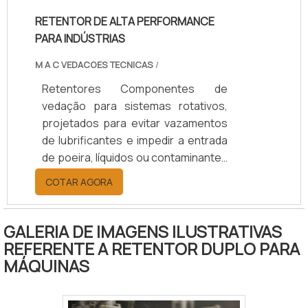
dos componentes, reduzem custos
RETENTOR DE ALTA PERFORMANCE
de manutenção e garantem
PARA INDÚSTRIAS
eficiência operacional.
M A C VEDACOES TECNICAS
/
Retentores Componentes de
vedação para sistemas rotativos,
projetados para evitar vazamentos
de lubrificantes e impedir a entrada
de poeira, líquidos ou contaminantes
em eixos e rolamentos. Disponíveis
COTAR AGORA
em borracha nitrílica (NBR), Viton
(FKM), silicone, PTFE ou grafite,
suportam temperaturas de -40°C a
GALERIA DE IMAGENS ILUSTRATIVAS
+200°C, conforme o material.
REFERENTE A RETENTOR DUPLO PARA
Oferecem opções de vedação
MÁQUINAS
simples ou dupla, com ou sem mola,
e diâmetros de 10 a 200 mm.