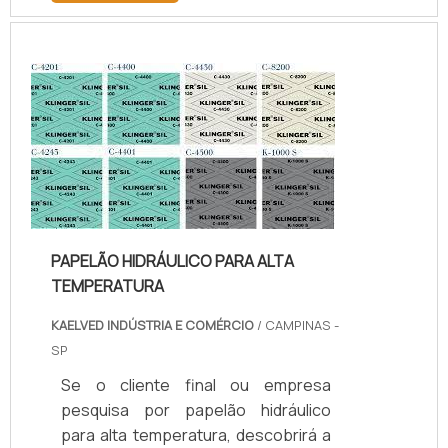
mercado.Sim, aqui é o lugar certo!
Quando o tema é juntas de teflon
temperatura, com os colaboradores
da kaelved obterá excelente custo-
benefício com assessoria técnica
especializada.UM POUCO MAIS
SOBRE JUNTAS DE TEFLON
TEMPERA...
PAPELÃO HIDRÁULICO PARA ALTA
TEMPERATURA
KAELVED INDÚSTRIA E COMÉRCIO
/ CAMPINAS -
SP
Se o cliente final ou empresa
pesquisa por papelão hidráulico
para alta temperatura, descobrirá a