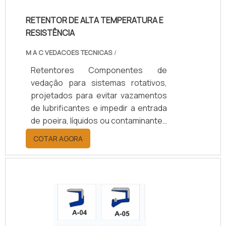
dos componentes, reduzem custos
RETENTOR DE ALTA TEMPERATURA E
de manutenção e garantem
RESISTÊNCIA
eficiência operacional.
M A C VEDACOES TECNICAS
/
Retentores Componentes de
vedação para sistemas rotativos,
projetados para evitar vazamentos
de lubrificantes e impedir a entrada
de poeira, líquidos ou contaminantes
em eixos e rolamentos. Disponíveis
COTAR AGORA
em borracha nitrílica (NBR), Viton
(FKM), silicone, PTFE ou grafite,
suportam temperaturas de -40°C a
+200°C, conforme o material.
Oferecem opções de vedação
simples ou dupla, com ou sem mola,
e diâmetros de 10 a 200 mm.