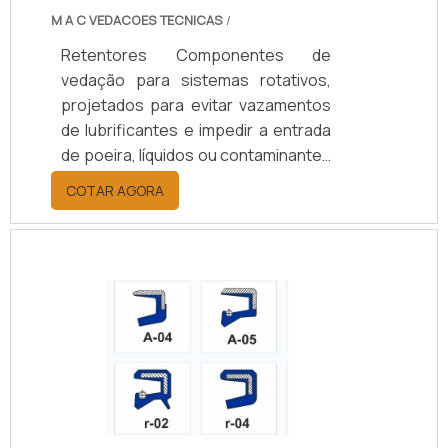
M A C VEDACOES TECNICAS
/
Retentores Componentes de
vedação para sistemas rotativos,
projetados para evitar vazamentos
de lubrificantes e impedir a entrada
de poeira, líquidos ou contaminantes
em eixos e rolamentos. Disponíveis
COTAR AGORA
em borracha nitrílica (NBR), Viton
(FKM), silicone, PTFE ou grafite,
suportam temperaturas de -40°C a
+200°C, conforme o material.
Oferecem opções de vedação
simples ou dupla, com ou sem mola,
e diâmetros de 10 a 200 mm.
Aplicados em setores automotivo,
agrícola, naval, ferroviário e
industrial, aumentam a durabilidade