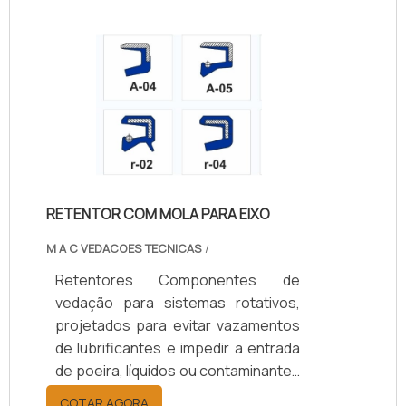
suportam temperaturas de -40°C a
+200°C, conforme o material.
Oferecem opções de vedação
simples ou dupla, com ou sem mola,
e diâmetros de 10 a 200 mm.
Aplicados em setores automotivo,
agrícola, naval, ferroviário e
industrial, aumentam a durabilidade
dos componentes, reduzem custos
RETENTOR COM MOLA PARA EIXO
de manutenção e garantem
eficiência operacional.
M A C VEDACOES TECNICAS
/
Retentores Componentes de
vedação para sistemas rotativos,
projetados para evitar vazamentos
de lubrificantes e impedir a entrada
de poeira, líquidos ou contaminantes
em eixos e rolamentos. Disponíveis
COTAR AGORA