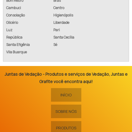
Bom Retiro
Brás
Cambuci
Centro
Consolação
Higienópolis
Glicério
Liberdade
Luz
Pari
República
Santa Cecília
Santa Efigênia
Sé
Vila Buarque
Juntas de Vedação - Produtos e serviços de Vedação, Juntas e
Grafite você encontra aqui!
INÍCIO
SOBRE NÓS
PRODUTOS