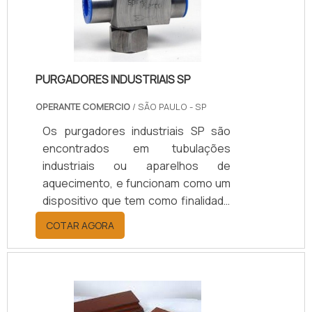
PURGADORES INDUSTRIAIS SP
OPERANTE COMERCIO
/ SÃO PAULO - SP
Os purgadores industriais SP são
encontrados em tubulações
industriais ou aparelhos de
aquecimento, e funcionam como um
dispositivo que tem como finalidade
separar e eliminar o ar condensado
COTAR AGORA
desses equipamentos sem que o
vapor saia.MAIS INFORMAÇÕES
SOBRE O PRODUTOProjetos ruins e
falhas nos componentes significam
que mais vapor é condensado de