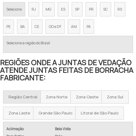
Selecione
RJ
MG
ES
SP
PR
SC
RS
PE
BA
CE
GO e DF
AM
PA
Selecione a região do Brasil
REGIÕES ONDE A JUNTAS DE VEDAÇÃO
ATENDE JUNTAS FEITAS DE BORRACHA
FABRICANTE:
Região Central
Zona Norte
Zona Oeste
Zona Sul
Zona Leste
Grande São Paulo
Litoral de São Paulo
Aclimação
Bela Vista