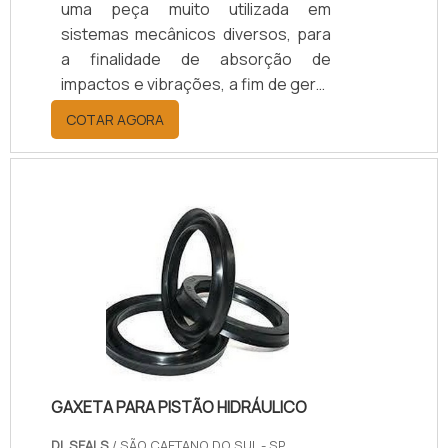
uma peça muito utilizada em
sistemas mecânicos diversos, para
a finalidade de absorção de
impactos e vibrações, a fim de gerar
maior estabilidade em máquinas e
COTAR AGORA
equipamentos.O produto tem uma
linha abrangente com diversas
variações de material e usabilidade.
Pode-se citar diversos produtos
compostos por coxins de borracha,
entre eles tem aqueles com mais
destaque.Principais elementos que
utilizam o acessório Amortecedores
de borracha; Amortecedores de
vibração; .
GAXETA PARA PISTÃO HIDRÁULICO
DL SEALS
/ SÃO CAETANO DO SUL - SP