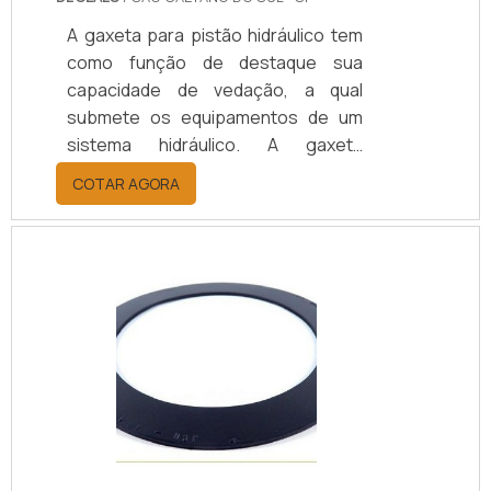
A gaxeta para pistão hidráulico tem
como função de destaque sua
capacidade de vedação, a qual
submete os equipamentos de um
sistema hidráulico. A gaxeta
hidráulica é reconhecida por ser
COTAR AGORA
ideal na instalação e encaixe do eixo
do cilindro. Pode ser encontrada em
três modelos que variam de acordo
com a necessidade específica da
situação. São eles Gaxeta Standard,
Deep e tipo B.INFORMAÇÕES
IMPORTANTES SOBRE O
PRODUTOEm consideração da
importância de uma gaxeta hidráulica
no que corresponde a pressão .