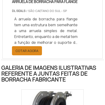
ARRUELA DE BORRACHA PARA FLANGE
DL SEALS
/ SÃO CAETANO DO SUL - SP
A arruela de borracha para flange
tem uma estrutura bem semelhante
a uma arruela simples de metal.
Entretanto, enquanto a de metal tem
a função de melhorar o suporte de
aplicação de um parafuso, por
COTAR AGORA
exemplo, a de borracha é usada em
sistemas de vedação.Com formato
anelar, a arruela possui um furo no
GALERIA DE IMAGENS ILUSTRATIVAS
meio com uma circunferência que
REFERENTE A JUNTAS FEITAS DE
pode variar de tamanho de acordo
BORRACHA FABRICANTE
com as especificações e
necessidades de cada projeto ou
cliente.INFORMAÇÕES ADICIONAIS
SOBRE O PRODUTOQuanto à