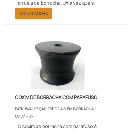
arruela de borracha. Uma vez que se
o diâmetro interno de onde será
COTAR AGORA
utilizada a arruela for maior ou menor
do que o previsto, existe a
possibilidade de ocorrer
vazamentos. DETALHES
FUNDAMENTAIS SOBRE O
PRODUTOOutro cuidado importante
que o fabricante que utilizará arruela
de borracha deve considerar é o
prazo de validade para a vedação, já
que depois de muito tempo .
COXIM DE BORRACHA COM PARAFUSO
FATRUWAL PEÇAS ESPECIAIS EM BORRACHA
/
MAUÁ - SP
O coxim de borracha com parafuso é