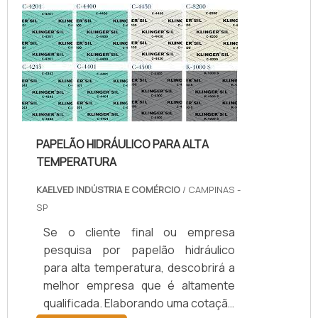
temperatura, com os colaboradores
da kaelved obterá excelente custo-
benefício com assessoria técnica
especializada.UM POUCO MAIS
SOBRE JUNTAS DE TEFLON
TEMPERA...
PAPELÃO HIDRÁULICO PARA ALTA
TEMPERATURA
KAELVED INDÚSTRIA E COMÉRCIO
/ CAMPINAS -
SP
Se o cliente final ou empresa
pesquisa por papelão hidráulico
para alta temperatura, descobrirá a
melhor empresa que é altamente
qualificada. Elaborando uma cotação