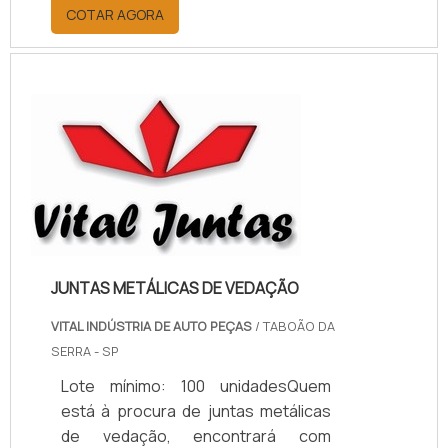
por meio da plataforma e
COTAR AGORA
descobrindo a melhor referência do
mercado.MAIS INFORMAÇÕES
RELEVANTES SOBRE PAPELÃO
HIDRÁULICO PARA ALTA
TEMPERATURASe alguém pesquisar
papelão hidráulico para alta
temperatura encontra na internet a
kaelved. Uma empresa com alto
know-how em laudos ...
JUNTAS METÁLICAS DE VEDAÇÃO
VITAL INDÚSTRIA DE AUTO PEÇAS
/ TABOÃO DA
SERRA - SP
Lote mínimo: 100 unidadesQuem
está à procura de juntas metálicas
de vedação, encontrará com