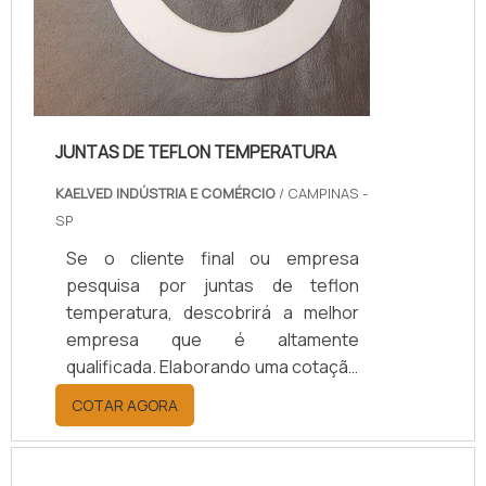
JUNTAS DE TEFLON TEMPERATURA
KAELVED INDÚSTRIA E COMÉRCIO
/ CAMPINAS -
SP
Se o cliente final ou empresa
pesquisa por juntas de teflon
temperatura, descobrirá a melhor
empresa que é altamente
qualificada. Elaborando uma cotação
por meio da plataforma e
COTAR AGORA
descobrindo a melhor referência do
mercado.Sim, aqui é o lugar certo!
Quando o tema é juntas de teflon