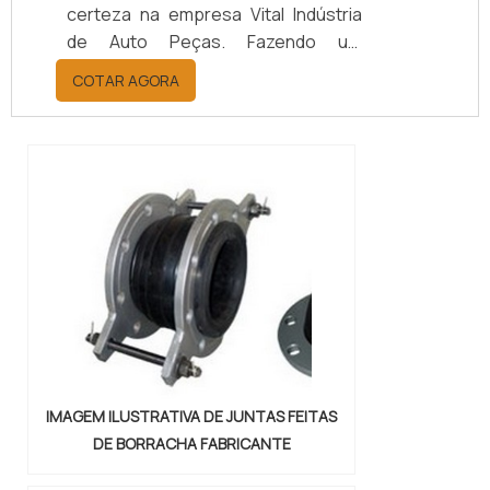
certeza na empresa Vital Indústria
de Auto Peças. Fazendo um
orçamento por meio da maior
COTAR AGORA
empresa da área, é possível achar a
sofisticação, qualidade e preço
justo em um só lugar.Quando a
questão é juntas metálicas de
vedação, com a melhor mão de obra
da Vital Indústria de Auto Peças, o
cliente receberá ótima qualidade
com responsabilidade ambient...
IMAGEM ILUSTRATIVA DE JUNTAS FEITAS
DE BORRACHA FABRICANTE