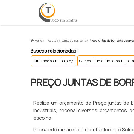
Home »
Produtos »
Junta de Borracha »
Preço juntas de borracha para ve
Buscas relacionadas:
Juntas de borracha preço
Comprar juntas de borracha para
PREÇO JUNTAS DE BOR
Realize um orçamento de Preço juntas de 
Industriais, receba diversos orçamentos 
escolha
Possuindo milhares de distribuidores, o Solu