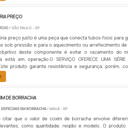
RIA PREÇO
RCIO
/ SÃO PAULO - SP
tória preço justo é uma peça que conecta tubos fixos para g
as sob pressão e para o aquecimento ou arrefecimento de
objetivo deste componente é evitar o vazamento do m
la está em operação.O SERVIÇO OFERECE UMA SÉRIE
te produto garante resistência e segurança, porém, c
eça, é necessária uma manutenção de união giratór
A
nte. A realização de uma inspeção pode representar 
custos para a operação, sendo uma importante prática
dutivo, também para evitar tempo de máquina parada. Ou se
XIM DE BORRACHA
inda garante:Um produto de melhor qualidade;Segura
ficiência melhorada;Melhor desempenho da peça.Sendo que
 ESPECIAIS EM BORRACHA
/ MAUÁ - SP
 serviço de tamanha importância, é extremamente necessá
e citar que o valor de coxim de borracha envolve diferen
ntato com uma empresa qualificada e especializada no assun
levantes, como quantidade, região e modelo. O produto