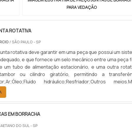
PARA VEDAÇÃO
NTA ROTATIVA
RCIO
/ SÃO PAULO - SP
junta rotativa deve garantir em uma peça que possui um sist
dequado, e que fornece um selo mecânico entre uma peça fi
 um tubo de alimentação estacionário, e uma outra rotati
mbor ou cilindro giratório, permitindo a transferên
or;Ar;Óleo;Fluido hidráulico;Resfriador;Outros meios.M
LEVANTES SOBRE A PEÇAResumindo, o produto possibilita 
A
e ou saia durante a rotação dos dispositivos. Tais pe
ssões variadas de até 280 bar e temperaturas de até 220 
pode ser aplicado em diversos segmentos de fabricação, e
CAS EM BORRACHA
e processo, como papel, borracha, plástico, têxtil e químic
 ser instalado no final de um eixo ou ao seu redor. Apesar
CAETANO DO SUL - SP