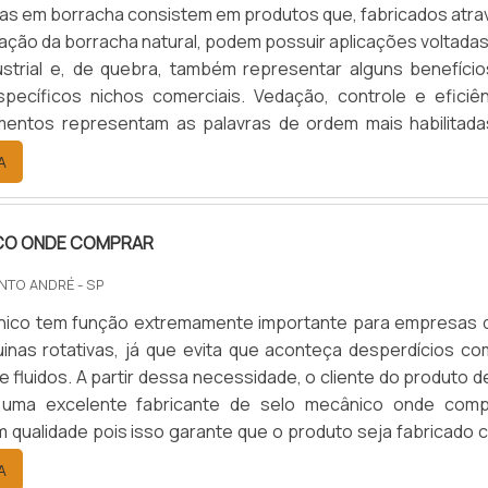
rsos formatos, tamanhos e configurações, possui basicame
as em borracha consistem em produtos que, fabricados atra
onentes: bucha alojamento, eixo, rolamento e vedação. E
ação da borracha natural, podem possuir aplicações voltadas
ais importante, pois impedirá o vazamento do meio durant
ustrial e, de quebra, também representar alguns benefício
A EFICIÊNCIA EM Reparo de junta rotativaA Operante Comér
pecíficos nichos comerciais. Vedação, controle e eficiên
ativa é uma empresa com mais de 10 anos de experiência, 
mentos representam as palavras de ordem mais habilitada
ender a nível nacional. Comprometida com a qualidad
 as peças técnicas emborrachadas.Informações sobre peças
A
de seus clientes, atende os mais diversos segmentos
racha Funcionais, as peças técnicas feitas borracha possuem se.
com sua alta qualidade e profissionalismo. Suas peças 
 Brasil, logo não estão sujeitas a bruscas variações de preço
CO ONDE COMPRAR
ado, a empresa consegue oferecer peças sob medida a
 com a maior garantia do mercado e entregas em até 15 di
NTO ANDRÉ - SP
m orçamento!.
nico tem função extremamente importante para empresas 
uinas rotativas, já que evita que aconteça desperdícios co
 fluidos. A partir dessa necessidade, o cliente do produto 
uma excelente fabricante de selo mecânico onde comp
m qualidade pois isso garante que o produto seja fabricado 
as primas e seguindo um rigoroso processo de controle
A
importante fazer uma análise da empresa de selo mecânico ,so