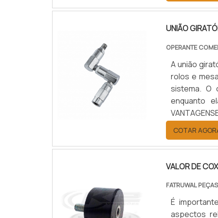
UNIÃO GIRATÓ
OPERANTE COME
A união gira
rolos e mes
sistema. O 
enquanto e
VANTAGENSEs
qualquer p
COTAR AGOR
periodicame
redução de 
processo pro
VALOR DE CO
o reparo a
reforçada;E
FATRUWAL PEÇAS
trata de um
É important
entrar em co
aspectos re