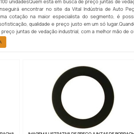
: 100 unidadesQuem está em busca de preço juntas de veda
conseguirá encontrar no site da Vital Indústria de Auto Peç
uma cotação na maior especialista do segmento, é possí
sofisticação, qualidade e preço justo em um só lugar.Quand
 preço juntas de vedação industrial, com a melhor mão de o
dústria de Auto Peças o cliente conseguirá excelente cus
A
RRACHA
IMAGEM ILUSTRATIVA DE PREÇO JUNTAS DE BORRAC