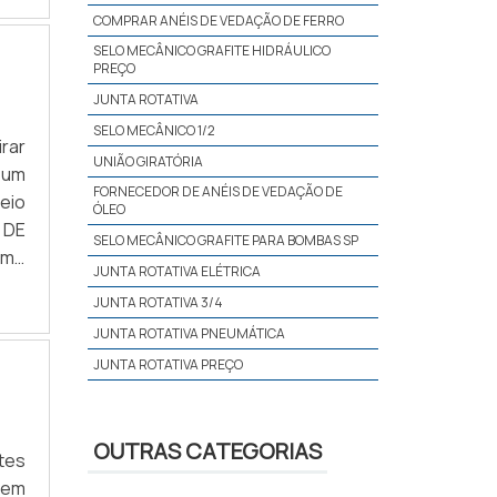
COMPRAR ANÉIS DE VEDAÇÃO DE FERRO
SELO MECÂNICO GRAFITE HIDRÁULICO
PREÇO
JUNTA ROTATIVA
SELO MECÂNICO 1/2
irar
UNIÃO GIRATÓRIA
 um
FORNECEDOR DE ANÉIS DE VEDAÇÃO DE
eio
ÓLEO
 DE
SELO MECÂNICO GRAFITE PARA BOMBAS SP
omo
JUNTA ROTATIVA ELÉTRICA
ia,
JUNTA ROTATIVA 3/4
uma
JUNTA ROTATIVA PNEUMÁTICA
 no
JUNTA ROTATIVA PREÇO
ja,
nça
SELO MECÂNICO GRAFITE INDUSTRIAL SP
 se
REPARO DE GRAFITE SELO HIDRÁULICO
OUTRAS CATEGORIAS
rio
tes
MANUTENÇÃO DE UNIÃO GIRATÓRIA
to.
 em
REPARO SELO MECÂNICO GRAFITE