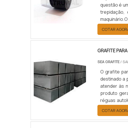
Apenas ela s
questão é um
mas também 
trepidação,
uma pesquisa
maquinário.
certa!União
numa empre
COTAR AGOR
União Rotati
comentada a
de atender a
das máquinas,
seus cliente
GRAFITE PARA
qualidade e 
estão sujeit
SEA GRAFITE
/ SA
consegue o
O grafite pa
garantia do m
destinado a 
atender às 
produto ger
réguas autol
original do
COTAR AGOR
temperaturas