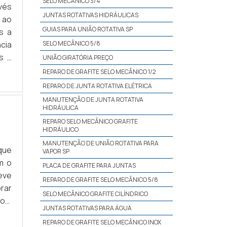
nte
SELO MECÂNICO 3/4
vés
sta
JUNTAS ROTATIVAS HIDRÁULICAS
 ao
e a
GUIAS PARA UNIÃO ROTATIVA SP
s a
cio
cia
SELO MECÂNICO 5/8
e é
s a
UNIÃO GIRATÓRIA PREÇO
e e
 de
REPARO DE GRAFITE SELO MECÂNICO 1/2
 da
REPARO DE JUNTA ROTATIVA ELÉTRICA
são
MANUTENÇÃO DE JUNTA ROTATIVA
, e,
HIDRÁULICA
 um
REPARO SELO MECÂNICO GRAFITE
as.
HIDRÁULICO
MANUTENÇÃO DE UNIÃO ROTATIVA PARA
que
VAPOR SP
m o
PLACA DE GRAFITE PARA JUNTAS
deve
REPARO DE GRAFITE SELO MECÂNICO 5/8
rar
SELO MECÂNICO GRAFITE CILÍNDRICO
com
JUNTAS ROTATIVAS PARA ÁGUA
 de
REPARO DE GRAFITE SELO MECÂNICO INOX
.