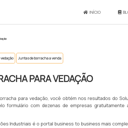
INÍCIO
BL
dação
 vedação
Juntas de borracha a venda
RACHA PARA VEDAÇÃO
borracha para vedação, você obtém nos resultados do Sol
pelo formulário com dezenas de empresas gratuitamente 
ções Industriais é o portal business to business mais compl