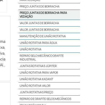
PREÇO JUNTAS DE BORRACHA
PREÇO JUNTAS DE BORRACHA PARA
VEDAÇÃO
VALOR JUNTAS DE BORRACHA
VALOR JUNTAS DE BORRACHA
MANUTENÇÃO DE UNIÃO ROTATIVA
ema
UNIÃO ROTATIVA PARA ÁGUA
xa,
UNIÃO ROTATIVA
va,
REPARO SELO MECÂNICO GRAFITE
cia
INDUSTRIAL
AIS
JUNTAS ROTATIVAS JÚPITER
que
UNIÃO ROTATIVA PARA VAPOR
ças
UNIÃO ROTATIVA KADANT
ºC.
UNIÃO ROTATIVA VALOR
 em
JUNTA ROTATIVAS PREÇO
a.O
REPARO DE GRAFITE SELOS MECÂNICOS
 de