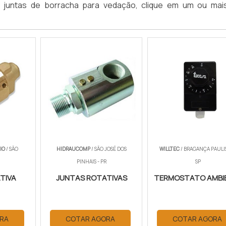
o juntas de borracha para vedação, clique em um ou mai
IO
/ SÃO
HIDRAUCOMP
/ SÃO JOSÉ DOS
WILLTEC
/ BRAGANÇA PAULIS
PINHAIS - PR
SP
TIVA
JUNTAS ROTATIVAS
TERMOSTATO AMBI
RA
COTAR AGORA
COTAR AGORA