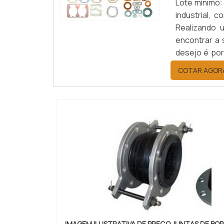
Lote mínimo
industrial, 
Realizando 
encontrar a 
desejo é por
da Vital In
COTAR AGOR
benefíc...
IMAGEM ILUSTRATIVA DE PREÇO JUNTAS DE BO