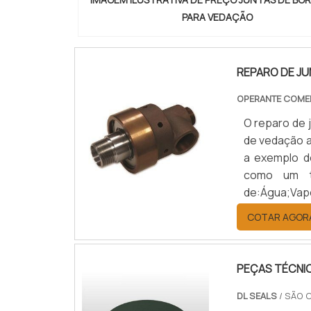
PARA VEDAÇÃO
REPARO DE JU
OPERANTE COME
O reparo de 
de vedação a
a exemplo de
como um ta
de:Água;Vap
DETALHES RE
COTAR AGOR
o meio entr
suportam pre
Além disso, 
PEÇAS TÉCNI
indústrias d
produto pode
DL SEALS
/ SÃO 