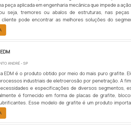
erá capaz de garantir a segurança e eficiência não só do obj
a peça aplicada em engenharia mecânica que impede a ação
das pessoas envolvidas nas operações. Sendo assim, a
 ou seja, tremores ou abalos de estruturas, nas peças
, será fácil de descobrir que a Operante Comércio é a empr
O cliente pode encontrar as melhores soluções do segme
 giratória preço JUSTO E ACESSÍVELA Operante Comércio
sa fabricante reconhecida no segmento.A trepidaç
A
va é uma empresa com mais de 10 anos de experiência, e é ca
cima, causa degradação e comprometimento do funcioname
 nível nacional. Comprometida com a qualidade e satisfação
 princip.
s, atende os mais diversos segmentos da indústria, com sua 
 EDM
profissionalismo. Suas peças são fabricadas no Brasil, logo
as a bruscas variações de preço, e, como resultado, a empr
NTO ANDRÉ - SP
ferecer peças sob medida a um baixo custo, com a ma
ra EDM é o produto obtido por meio do mais puro grafite. El
ercado e entregas em até 15 dias. Solicite já um orçamento!.
processos industriais de eletroerosão por penetração. A fim
necessidades e especificações de diversos segmentos, e
almente é fornecido em forma de placas de grafite, bloco
ubrificantes. Esse modelo de grafite é um produto importa
s Estados Unidos, que é desenvolvido para aplicações 
A
 muito altas, que podem atingir até 3000°C.Isso somente é.