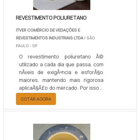
REVESTIMENTO POLIURETANO
ITVER COMÉRCIO DE VEDAÇÕES E
REVESTIMENTOS INDUSTRIAIS LTDA
/ SÃO
PAULO - SP
O revestimento poliuretano Ã©
utilizado a cada dia que passa, com
nÃ­veis de exigÃªncia e esforÃ§o
maiores, mantendo mais rigorosa
aplicaÃ§Ã£o do mercado. Por isso a
Itver desenvolveu equipamentos
COTAR AGORA
capazes de fazer revestimentos em
rolos, cilindros, sapatas (com ou
sem chanfro), rodas e rodÃ­zios com
PU (poliuretano) de altÃ­ssima
qualidade.A qualidade do