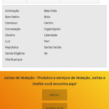
Aclimação
Bela Vista
Bom Retiro
Brás
Cambuci
Centro
Consolação
Higienópolis
Glicério
Liberdade
Luz
Pari
República
Santa Cecília
Santa Efigênia
Sé
Vila Buarque
Juntas de Vedação - Produtos e serviços de Vedação, Juntas e
Grafite você encontra aqui!
INÍCIO
SOBRE NÓS