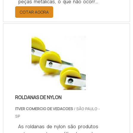
peças metálicas, o que não ocorre
com este tipo de produto, que pode
COTAR AGORA
ser inserido em diferentes itens
metalizados, entre eles:
Ferramentas; Engrenagens;
Mancais; Gancheiras.Esta
modalidade de revestimento tem
uma forte aderência e ótimo
rendimento, o que permite efetuar o
processo de aplicação em várias
peças com menor exigência do
produto, o que faz dele bastante
econômico..
ROLDANAS DE NYLON
ITVER COMERCIO DE VEDACOES
/ SÃO PAULO -
SP
As roldanas de nylon são produtos