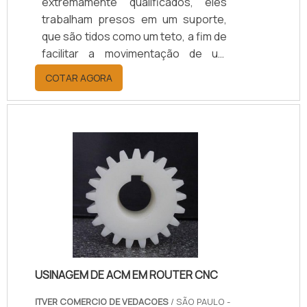
extremamente qualificados, eles
trabalham presos em um suporte,
que são tidos como um teto, a fim de
facilitar a movimentação de um
objeto para elevá-lo ou até mesmo
COTAR AGORA
mudar a sua direção. O produto
pode ser encontrado nos mais
diversos pontos de vendas, assim
ele é capaz de atender diversos
clientes que procuram por uma
roldana com qualidade e excelência.
Vantagens e benefícios em contar
com as roldanas Para que seja
possível adquirir um material de
qualidade, é .
USINAGEM DE ACM EM ROUTER CNC
ITVER COMERCIO DE VEDACOES
/ SÃO PAULO -