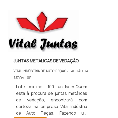
RELEVANTES SOBRE PAPELÃO
HIDRÁULICO PARA ALTA
TEMPERATURASe alguém pesquisar
papelão hidráulico para alta
temperatura encontra na internet a
kaelved. Uma empresa com alto
know-how em laudos ...
JUNTAS METÁLICAS DE VEDAÇÃO
VITAL INDÚSTRIA DE AUTO PEÇAS
/ TABOÃO DA
SERRA - SP
Lote mínimo: 100 unidadesQuem
está à procura de juntas metálicas
de vedação, encontrará com
certeza na empresa Vital Indústria
de Auto Peças. Fazendo um