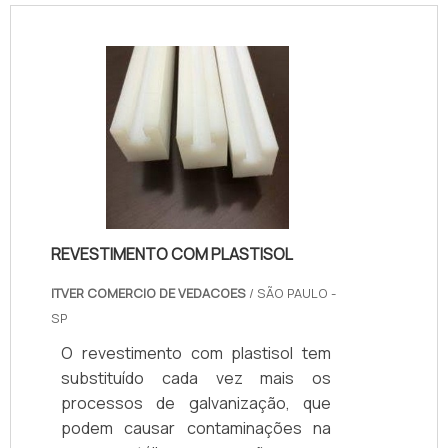
revestimentoApós a cura, é formada
uma manta monolítica emborrachada
que possui diversas características
importantes para quem faz o uso do
produto, e ainda é ideal para
proteção contra corrosão, raios UV,
anti térmico, outros pontos
importantes desse tipo de
revestime.
REVESTIMENTO COM PLASTISOL
ITVER COMERCIO DE VEDACOES
/ SÃO PAULO -
SP
O revestimento com plastisol tem
substituído cada vez mais os
processos de galvanização, que
podem causar contaminações na