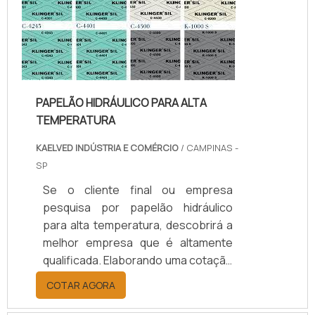
benefício com assessoria técnica
especializada.UM POUCO MAIS
SOBRE JUNTAS DE TEFLON
TEMPERA...
PAPELÃO HIDRÁULICO PARA ALTA
TEMPERATURA
KAELVED INDÚSTRIA E COMÉRCIO
/ CAMPINAS -
SP
Se o cliente final ou empresa
pesquisa por papelão hidráulico
para alta temperatura, descobrirá a
melhor empresa que é altamente
qualificada. Elaborando uma cotação
por meio da plataforma e
COTAR AGORA
descobrindo a melhor referência do
mercado.MAIS INFORMAÇÕES