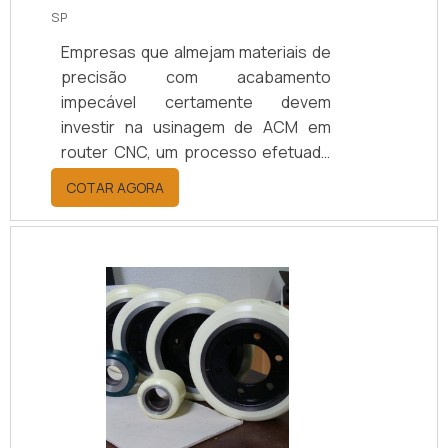
SP
Empresas que almejam materiais de
precisão com acabamento
impecável certamente devem
investir na usinagem de ACM em
router CNC, um processo efetuado
por máquinas de tecnologias
COTAR AGORA
arrojadas, capazes de efetuar os
mais diversos procedimentos, como
cortes, aplainamentos, furos, entre
outros. A usinagem em router CNC é
ideal para as mais diversas
necessidades, pois atende a:
Produção de fachadas Tótens;
Projetos especiais; E vários outros
usos.Aqueles que investem no
serviço de usinagem de ACM em