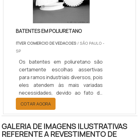
produto em alguns minutos.Além de
prático, o revestimento com nlyon é
um produto de elevada eficácia .
BATENTES EM POLIURETANO
ITVER COMERCIO DE VEDACOES
/ SÃO PAULO -
SP
Os batentes em poliuretano são
certamente escolhas assertivas
para ramos industriais diversos, pois
eles atendem às mais variadas
necessidades, devido ao fato de
serem peças que permitem efetuar
COTAR AGORA
processos diferentes, entre eles:
Cortes; Furos; Fresamento;
Torneamento.Por possibilitar a
GALERIA DE IMAGENS ILUSTRATIVAS
modelagem do formato, essa
REFERENTE A REVESTIMENTO DE