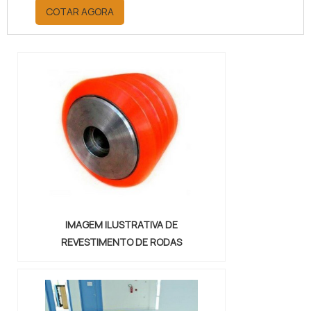
orçamento por meio da maior
COTAR AGORA
empresa da área, é possível achar a
sofisticação, qualidade e preço
justo em um só lugar.Quando a
questão é juntas metálicas de
vedação, com a melhor mão de obra
da Vital Indústria de Auto Peças, o
cliente receberá ótima qualidade
com responsabilidade ambient...
IMAGEM ILUSTRATIVA DE
REVESTIMENTO DE RODAS