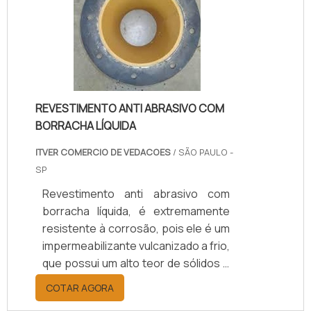
revestimento poliuretano garante
soluÃ§Ãµes definitivas e econÃ
´micas para a Ã¡rea de
manutenÃ§Ã£o, reposiÃ§Ã£o e
peÃ§as especiais, por apresen.
REVESTIMENTO ANTI ABRASIVO COM
BORRACHA LÍQUIDA
ITVER COMERCIO DE VEDACOES
/ SÃO PAULO -
SP
Revestimento anti abrasivo com
borracha líquida, é extremamente
resistente à corrosão, pois ele é um
impermeabilizante vulcanizado a frio,
que possui um alto teor de sólidos e
ainda é isento de solventes.
COTAR AGORA
Vantagens e Beneficios do