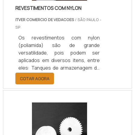
rout.
REVESTIMENTOS COM NYLON
ITVER COMERCIO DE VEDACOES
/ SÃO PAULO -
SP
Os revestimentos com nylon
(poliamida) são de grande
versatilidade, pois podem ser
aplicados em diversos itens, entre
eles: Tanques de armazenagem de
materiais químicos; Estruturas
COTAR AGORA
metálicas; Dobradiças; Pés de
maquinários.Esta modalidade de
revestimento é muito simples de
aplicar, pois é confeccionada
geralmente em spray, o que
garantem ter uma peça ou estrutura
complementarmente revestida pelo