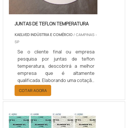
JUNTAS DE TEFLON TEMPERATURA
KAELVED INDÚSTRIA E COMÉRCIO
/ CAMPINAS -
SP
Se o cliente final ou empresa
pesquisa por juntas de teflon
temperatura, descobrirá a melhor
empresa que é altamente
qualificada. Elaborando uma cotação
por meio da plataforma e
COTAR AGORA
descobrindo a melhor referência do
mercado.Sim, aqui é o lugar certo!
Quando o tema é juntas de teflon
temperatura, com os colaboradores
da kaelved obterá excelente custo-