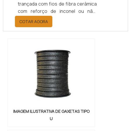
trançada com fios de fibra cerâmica
com reforço de inconel ou não.
Possuem extrema flexibilidade e
COTAR AGORA
selagem flexível.Produto é indicado
para diversas funções Isolação
térmica em estufas; Locomotivas;
Fornos; Destilarias de petróleo;
Siderúrgicas; Entre outros.Elas são
produzidas em grande variedade de
composição químicas, em cada uma
dessas varia...
IMAGEM ILUSTRATIVA DE GAXETAS TIPO
U