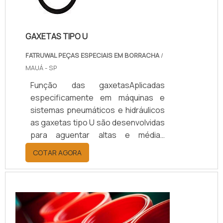
GAXETAS TIPO U
FATRUWAL PEÇAS ESPECIAIS EM BORRACHA
/
MAUÁ - SP
Função das gaxetasAplicadas
especificamente em máquinas e
sistemas pneumáticos e hidráulicos
as gaxetas tipo U são desenvolvidas
para aguentar altas e médias
pressões, sem comprometer a
COTAR AGORA
integridade física e estrutural dos
componentes.As gaxetas tipo U têm
como características um perfil
simétrico, em formato anular, sendo
adequadas para realizar a correta
vedação de: Êmbolos; Hastes;