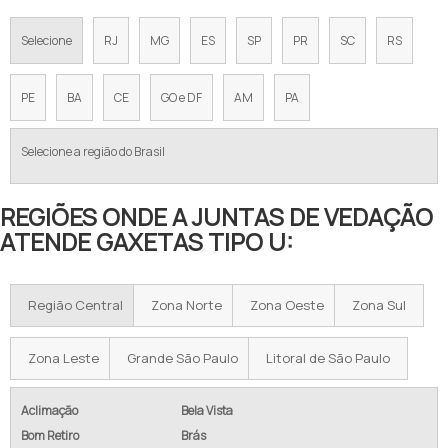
Selecione
RJ
MG
ES
SP
PR
SC
RS
PE
BA
CE
GO e DF
AM
PA
Selecione a região do Brasil
REGIÕES ONDE A JUNTAS DE VEDAÇÃO
ATENDE GAXETAS TIPO U:
Região Central
Zona Norte
Zona Oeste
Zona Sul
Zona Leste
Grande São Paulo
Litoral de São Paulo
Aclimação
Bela Vista
Bom Retiro
Brás