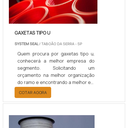
Cilindros.Aplicações do
produtoMaquinários operatrizes...
GAXETAS TIPO U
SYSTEM SEAL
/ TABOÃO DA SERRA - SP
Quem procura por gaxetas tipo u,
conhecerá a melhor empresa do
segmento. Solicitando um
orçamento na melhor organização
do ramo e encontrando a melhor em
qualidade e custo benefício.MAIS
COTAR AGORA
DETALHES INTERESSANTES SOBRE
GAXETAS TIPO UQuem busca por
gaxetas tipo u em uma empresa
altamente qualificada, consegue
encontrar o site da System Seal.