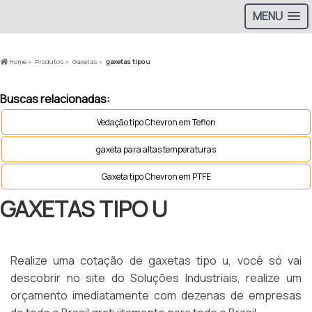
MENU
Home »
Produtos »
Gaxetas »
gaxetas tipo u
Buscas relacionadas:
Vedação tipo Chevron em Teflon
gaxeta para altas temperaturas
Gaxeta tipo Chevron em PTFE
GAXETAS TIPO U
Realize uma cotação de gaxetas tipo u, você só vai
descobrir no site do Soluções Industriais, realize um
orçamento imediatamente com dezenas de empresas