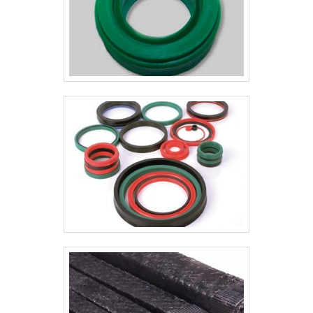
demandas. Todos esses fatores,
agregados a uma equipe
multidisciplinar de consultores
associados e colaboradores com
mais de 12 anos de experiência no
mercado de vedações, garantem a
melhor experiência para os clientes
com qualidade.