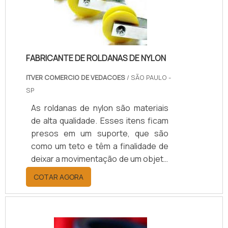
FABRICANTE DE ROLDANAS DE NYLON
ITVER COMERCIO DE VEDACOES
/ SÃO PAULO -
SP
As roldanas de nylon são materiais
de alta qualidade. Esses itens ficam
presos em um suporte, que são
como um teto e têm a finalidade de
deixar a movimentação de um objeto
mais fácil para elevá-lo ou ainda
COTAR AGORA
mudar a sua direção. Para que o
material adquirido tenha qualidade é
ideal conhecer um bom fabricante
de roldanas de nylon, já que esse