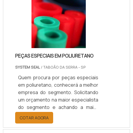
produto pode ser encontrado nos
mais diversos pontos de vendas,
sendo assim capaz de atender
diversos clientes que buscam por
um material com qualidade e exce.
PEÇAS ESPECIAIS EM POLIURETANO
SYSTEM SEAL
/ TABOÃO DA SERRA - SP
Quem procura por peças especiais
em poliuretano, conhecerá a melhor
empresa do segmento. Solicitando
um orçamento na maior especialista
do segmento e achando a maior
referência de qualidade da área de
COTAR AGORA
atuação.ALGUNS DETALHES SOBRE
PEÇAS ESPECIAIS EM