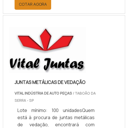
por meio da plataforma e
COTAR AGORA
descobrindo a melhor referência do
mercado.MAIS INFORMAÇÕES
RELEVANTES SOBRE PAPELÃO
HIDRÁULICO PARA ALTA
TEMPERATURASe alguém pesquisar
papelão hidráulico para alta
temperatura encontra na internet a
kaelved. Uma empresa com alto
know-how em laudos ...
JUNTAS METÁLICAS DE VEDAÇÃO
VITAL INDÚSTRIA DE AUTO PEÇAS
/ TABOÃO DA
SERRA - SP
Lote mínimo: 100 unidadesQuem
está à procura de juntas metálicas
de vedação, encontrará com