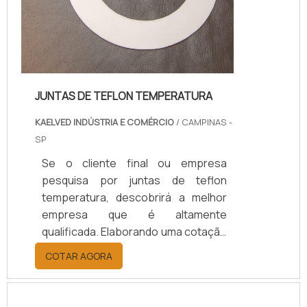
JUNTAS DE TEFLON TEMPERATURA
KAELVED INDÚSTRIA E COMÉRCIO
/ CAMPINAS -
SP
Se o cliente final ou empresa
pesquisa por juntas de teflon
temperatura, descobrirá a melhor
empresa que é altamente
qualificada. Elaborando uma cotação
por meio da plataforma e
COTAR AGORA
descobrindo a melhor referência do
mercado.Sim, aqui é o lugar certo!
Quando o tema é juntas de teflon