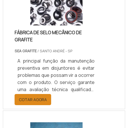
FÁBRICA DE SELO MECÂNICO DE
GRAFITE
SEA GRAFITE
/ SANTO ANDRÉ - SP
A principal função da manutenção
preventiva em disjuntores é evitar
problemas que possam vir a ocorrer
com o produto. O serviço garante
uma avaliação técnica qualificada,
com o objetivo de verificar o
COTAR AGORA
funcionamento dos disjuntores e
sua conservação. Se os disjuntores
não estiverem conservados, isso
pode acarretar em problemas no