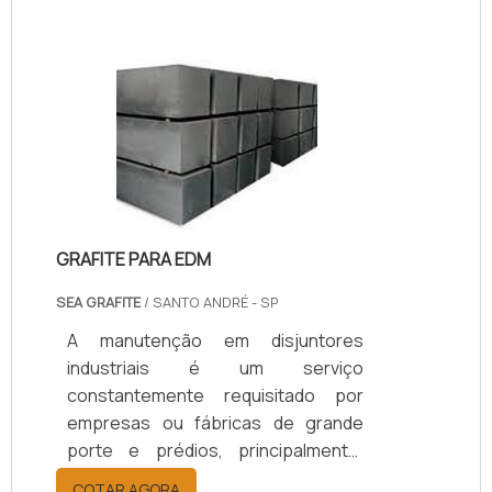
técnica dos seus sites por
exigências dos seus clientes, para
certificações nacionais ou
internacionais para
exportação.SAIBA MAIS
INFORMAÇÕES SOBRE O
PROCESSOO processo pode ser
aplicado tanto a novos
empreendimentos quanto a
GRAFITE PARA EDM
unidades e sistemas existentes e.
SEA GRAFITE
/ SANTO ANDRÉ - SP
A manutenção em disjuntores
industriais é um serviço
constantemente requisitado por
empresas ou fábricas de grande
porte e prédios, principalmente,
esse processo tem a finalidade de
COTAR AGORA