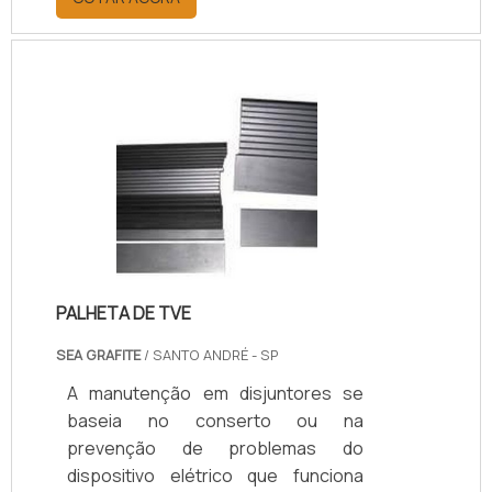
realizar reparos nas instalações ou
até mesmo evitá-los. O SERVIÇO
DEVE SER FEITO COM FREQUÊNCIAA
manutenção preventiva, deve
acontecer com certa frequência, o
que gera a diminuição do risco de
problemas maiores além de ter um
custo mais acessível para os
clientes. Já a manutenção corretiva,
acontece sempre que os di.
PALHETA DE TVE
SEA GRAFITE
/ SANTO ANDRÉ - SP
A manutenção em disjuntores se
baseia no conserto ou na
prevenção de problemas do
dispositivo elétrico que funciona