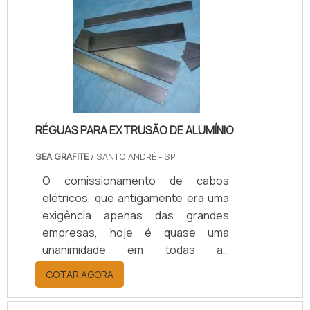
funcionamento de toda a estrutura
elétrica de um local.SAIBA COMO A
MANUTENÇÃO PREVENTIVA É
FUNDAMENTALA função do disjuntor
é regular a corrente elétrica,
evitando sobr.
RÉGUAS PARA EXTRUSÃO DE ALUMÍNIO
SEA GRAFITE
/ SANTO ANDRÉ - SP
O comissionamento de cabos
elétricos, que antigamente era uma
exigência apenas das grandes
empresas, hoje é quase uma
unanimidade em todas as
instalações industriais tanto de
COTAR AGORA
pequeno como de grande porte e
tem como finalidade a certificação