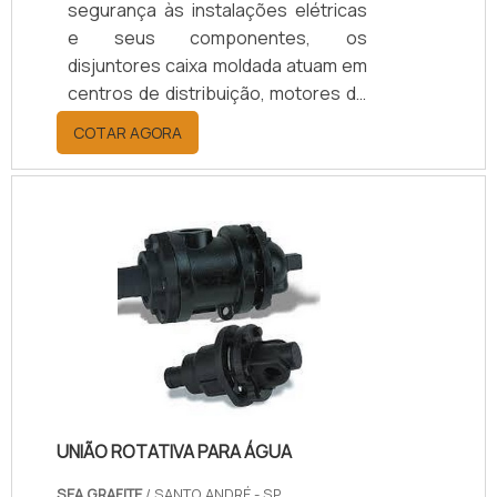
segurança às instalações elétricas
e seus componentes, os
disjuntores caixa moldada atuam em
centros de distribuição, motores de
máquinas e geradores de todos os
COTAR AGORA
tipos e potência.O PRODUTO
APRESENTA DIVERSOS
MODELOSPor ser um dispositivo
importante, a manutenção disjuntor
caixa moldada é extremamente
necessária, sobretudo contra
intervenções externas, como os
impactos, devido à sua estrutura
totalmente protegida, fabricada com
caixa sob medida termoplástica que
deixa.
UNIÃO ROTATIVA PARA ÁGUA
SEA GRAFITE
/ SANTO ANDRÉ - SP