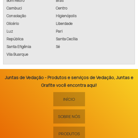
Bom Retiro
Brás
Cambuci
Centro
Consolação
Higienópolis
Glicério
Liberdade
Luz
Pari
República
Santa Cecília
Santa Efigênia
Sé
Vila Buarque
Juntas de Vedação - Produtos e serviços de Vedação, Juntas e
Grafite você encontra aqui!
INÍCIO
SOBRE NÓS
PRODUTOS