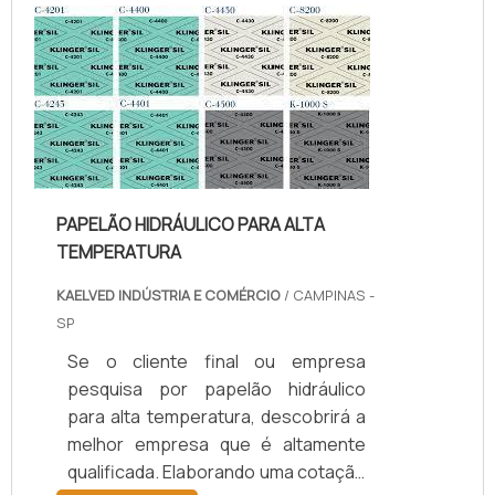
temperatura, com os colaboradores
da kaelved obterá excelente custo-
benefício com assessoria técnica
especializada.UM POUCO MAIS
SOBRE JUNTAS DE TEFLON
TEMPERA...
PAPELÃO HIDRÁULICO PARA ALTA
TEMPERATURA
KAELVED INDÚSTRIA E COMÉRCIO
/ CAMPINAS -
SP
Se o cliente final ou empresa
pesquisa por papelão hidráulico
para alta temperatura, descobrirá a
melhor empresa que é altamente
qualificada. Elaborando uma cotação