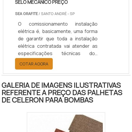
SELO MECÂNICO PREÇO
SEA GRAFITE
/ SANTO ANDRÉ - SP
O comissionamento instalação
elétrica é, basicamente, uma forma
de garantir que toda a instalação
elétrica contratada vai atender as
especificações técnicas dos
projetos e memoriais, preservando
COTAR AGORA
a integridade dos usuários e
equipamentos a serem conectados
a estas instalações na planta do
GALERIA DE IMAGENS ILUSTRATIVAS
contratante.SAIBA MAIS SOBRE
REFERENTE A PREÇO DAS PALHETAS
COMO O PROCESSO OFERECE
DE CELERON PARA BOMBAS
DIVERSAS APLICAÇÕESO
comissionamento pode ser aplicado
tanto a novos empreendimentos
quanto a unidades e sistemas