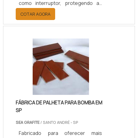
como interruptor, protegendo as
instalações elétricas contra danos
COTAR AGORA
gerados por sobrecargas. Ou seja,
a manutenção é requisitada
normalmente por empresas de
grande porte, fábricas, prédios e
até mesmos clientes comuns em
residências, a fim de reparos nas
instalações ou evitá-los. CONHEÇA
OS SERVIÇOS DE PREVENÇÃO E
REAÇÃOUma empresa de
manutenção de disjuntor em SP
oferece o serviço.
FÁBRICA DE PALHETA PARA BOMBA EM
SP
SEA GRAFITE
/ SANTO ANDRÉ - SP
Fabricado para oferecer mais