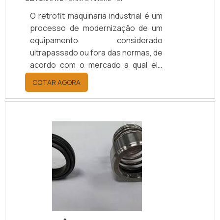
O retrofit maquinaria industrial é um
processo de modernização de um
equipamento considerado
ultrapassado ou fora das normas, de
acordo com o mercado a qual ele
responde. SAIBA SOBRE A
COTAR AGORA
OTIMIZAÇÃO DE PROCESSOS E
RENDIMENTOSO recurso é
geralmente adotado por empresas
que necessitam obter uma máquina
específica para um trabalho. Na
maioria das vezes, ele não existe em
território nacional. Neste caso, a
manutenção oferece ótima relação
de custo-benefício independente
do segmento. Este equipamento é.