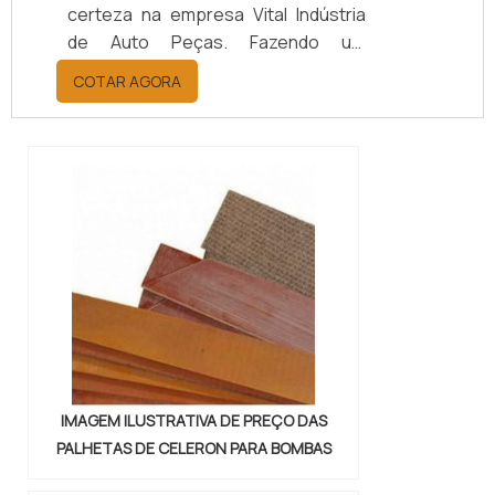
certeza na empresa Vital Indústria
de Auto Peças. Fazendo um
orçamento por meio da maior
COTAR AGORA
empresa da área, é possível achar a
sofisticação, qualidade e preço
justo em um só lugar.Quando a
questão é juntas metálicas de
vedação, com a melhor mão de obra
da Vital Indústria de Auto Peças, o
cliente receberá ótima qualidade
com responsabilidade ambient...
IMAGEM ILUSTRATIVA DE PREÇO DAS
PALHETAS DE CELERON PARA BOMBAS