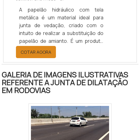
A papelão hidráulico com tela
metálica é um material ideal para
junta de vedação, criado com o
intuito de realizar a substituição do
papelão de amianto. É um produto
que possui uma ótima eficiência com
COTAR AGORA
trabalhos sob grandes
temperaturas e altas pressões. É
muito utilizada para a vedação de:
GALERIA DE IMAGENS ILUSTRATIVAS
Água quente; Combustíveis; Etanol;
REFERENTE A JUNTA DE DILATAÇÃO
Derivados de petróleo; Vapor
EM RODOVIAS
superaquecido; Entre outros
produtos químicos.Confecção da
junta papelão hidráulicoO papelão
hidráulico é indicado para fabricação
de juntas de.