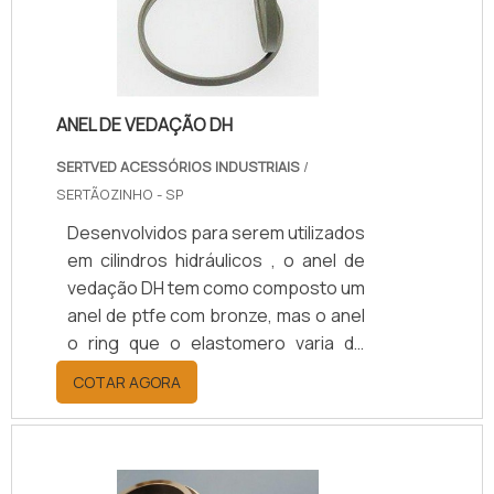
de uma tubulação por onde passam
gases, líquidos e flui.
ANEL DE VEDAÇÃO DH
SERTVED ACESSÓRIOS INDUSTRIAIS
/
SERTÃOZINHO - SP
Desenvolvidos para serem utilizados
em cilindros hidráulicos , o anel de
vedação DH tem como composto um
anel de ptfe com bronze, mas o anel
o ring que o elastomero varia de
acordo com a aplicação. O anel é
COTAR AGORA
projetado para realizar a vedação de
gases e líquidos entre outros. É uma
vedação de excelente resistência,
podendo ser utilizados para todos