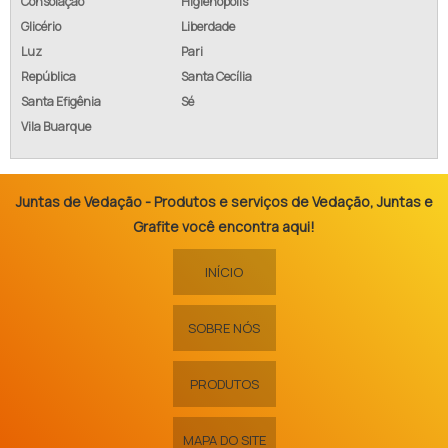
Consolação
Higienópolis
Glicério
Liberdade
Luz
Pari
República
Santa Cecília
Santa Efigênia
Sé
Vila Buarque
Juntas de Vedação - Produtos e serviços de Vedação, Juntas e
Grafite você encontra aqui!
INÍCIO
SOBRE NÓS
PRODUTOS
MAPA DO SITE