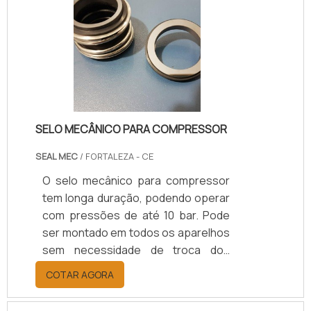
os processos hidráulicos ou
pneumáticos . Utilizados no
processo de evitar a passagem de
gases, líquidos ou partículas sólidas
de um lado para o outr.
SELO MECÂNICO PARA COMPRESSOR
SEAL MEC
/ FORTALEZA - CE
O selo mecânico para compressor
tem longa duração, podendo operar
com pressões de até 10 bar. Pode
ser montado em todos os aparelhos
sem necessidade de troca dos
compressores. O tempo de
COTAR AGORA
manutenção é reduzido, de acordo
com o uso, além de ser resistente a