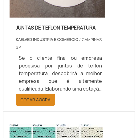
JUNTAS DE TEFLON TEMPERATURA
KAELVED INDÚSTRIA E COMÉRCIO
/ CAMPINAS -
SP
Se o cliente final ou empresa
pesquisa por juntas de teflon
temperatura, descobrirá a melhor
empresa que é altamente
qualificada. Elaborando uma cotação
por meio da plataforma e
COTAR AGORA
descobrindo a melhor referência do
mercado.Sim, aqui é o lugar certo!
Quando o tema é juntas de teflon
temperatura, com os colaboradores
da kaelved obterá excelente custo-