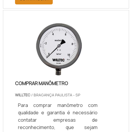
vários tipos de materiais, conforme
as diferentes demandas
relacionadas à vedação.Durante a
vedação, as juntas de vedação
possibilitam que duas partes sejam
acopladas sem que haja lacunas
entre elas após o procedimento. As
juntas completam o espaço vazio
entre elas, e a integração dos dois
objetos acontecem f.
COMPRAR MANÔMETRO
WILLTEC
/ BRAGANÇA PAULISTA - SP
Para comprar manômetro com
qualidade e garantia é necessário
contatar empresas de
reconhecimento, que sejam