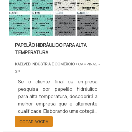
benefício com assessoria técnica
especializada.UM POUCO MAIS
SOBRE JUNTAS DE TEFLON
TEMPERA...
PAPELÃO HIDRÁULICO PARA ALTA
TEMPERATURA
KAELVED INDÚSTRIA E COMÉRCIO
/ CAMPINAS -
SP
Se o cliente final ou empresa
pesquisa por papelão hidráulico
para alta temperatura, descobrirá a
melhor empresa que é altamente
qualificada. Elaborando uma cotação
por meio da plataforma e
COTAR AGORA
descobrindo a melhor referência do