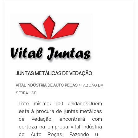
mercado.MAIS INFORMAÇÕES
RELEVANTES SOBRE PAPELÃO
HIDRÁULICO PARA ALTA
TEMPERATURASe alguém pesquisar
papelão hidráulico para alta
temperatura encontra na internet a
kaelved. Uma empresa com alto
know-how em laudos ...
JUNTAS METÁLICAS DE VEDAÇÃO
VITAL INDÚSTRIA DE AUTO PEÇAS
/ TABOÃO DA
SERRA - SP
Lote mínimo: 100 unidadesQuem
está à procura de juntas metálicas
de vedação, encontrará com
certeza na empresa Vital Indústria
de Auto Peças. Fazendo um