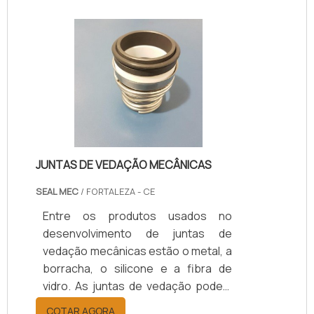
vibrações radiais.É fundamental
pontuar que existem vários tipos de
selos mecânicos. Porém, a seleção
do modelo adequado vai depender
do projeto que será realizado. Eles
costumam ser de diversas formas e
tamanhos.A aplicação do selo
mecânico fa.
JUNTAS DE VEDAÇÃO MECÂNICAS
SEAL MEC
/ FORTALEZA - CE
Entre os produtos usados no
desenvolvimento de juntas de
vedação mecânicas estão o metal, a
borracha, o silicone e a fibra de
vidro. As juntas de vedação podem
ser desenvolvidas por meio de
COTAR AGORA