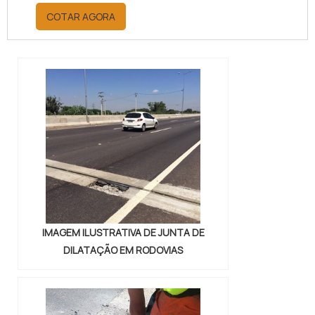
orçamento por meio da maior
COTAR AGORA
empresa da área, é possível achar a
sofisticação, qualidade e preço
justo em um só lugar.Quando a
questão é juntas metálicas de
vedação, com a melhor mão de obra
da Vital Indústria de Auto Peças, o
cliente receberá ótima qualidade
com responsabilidade ambient...
IMAGEM ILUSTRATIVA DE JUNTA DE
DILATAÇÃO EM RODOVIAS