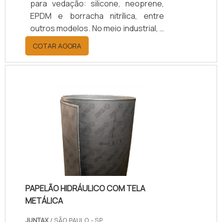
para vedação: silicone, neoprene,
EPDM e borracha nitrílica, entre
outros modelos. No meio industrial, a
borracha é um material bastante
COTAR AGORA
procurado, pois é resiliente, suporta
a variações de temperaturas (desde
as negativas) e possui um baixo
custo. Sem contar, claro, a sua
elasticidade – característica que
permite o seu encaixe até nos
lugares mais difíceis dentro de uma
máquina.Funcionalidade correta do
materialNa hora de ins.
PAPELÃO HIDRÁULICO COM TELA
METÁLICA
JUNTAX
/ SÃO PAULO - SP