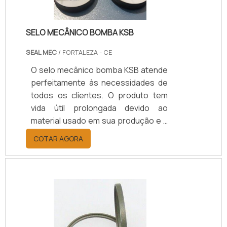
SELO MECÂNICO BOMBA KSB
SEAL MEC
/ FORTALEZA - CE
O selo mecânico bomba KSB atende
perfeitamente às necessidades de
todos os clientes. O produto tem
vida útil prolongada devido ao
material usado em sua produção e à
maneira que funciona, tornando o
COTAR AGORA
atrito entre as partes praticamente
inexistentes – a parte fixa e a parte
rotativa são pressionadas uma
contra a outra devido à presença de
molas.Este produto tem a função de
evitar e prevenir vazamentos que
podem acontecer nas articulações