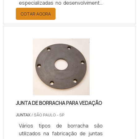
especializadas no desenvolvimento
de componentes de instrumentação
COTAR AGORA
para linha industrial. Dessa maneira,
é possível ter a certeza de um
equipamento que apresente a
tecnologia ideal e seja fabricado de
acordo com as normas técnicas
vigentes.Os clientes que buscam
por um equipamento eficiente de
medição de pressão de fluidos
líquidos ou gasosos, têm em mente
utilizar o produto com aplicação .
JUNTA DE BORRACHA PARA VEDAÇÃO
JUNTAX
/ SÃO PAULO - SP
Vários tipos de borracha são
utilizados na fabricação de juntas