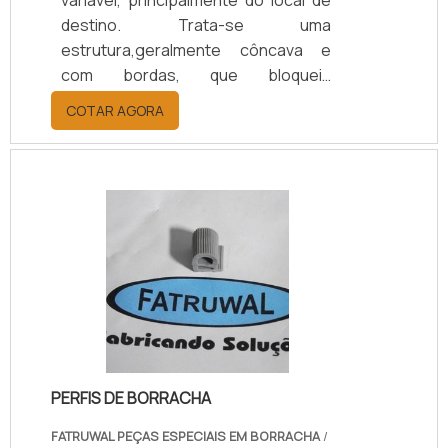
destino. Trata-se uma
estrutura,geralmente côncava e
com bordas, que bloqueia
fluídos.Para explicar melhor, a
COTAR AGORA
vedação proporcionada pelo
diafragma de borracha assegura, de
maneira muito prática, intenso
bombeamento em tubulações, por
exemplo, sem que ocorra escape de
fluídos.Importante citar que, o
diafragma é um produto prático e
simples para ser utilizado, mas
deve-se levar em consideração
onde ele deverá ser utilizado e s.
PERFIS DE BORRACHA
FATRUWAL PEÇAS ESPECIAIS EM BORRACHA
/