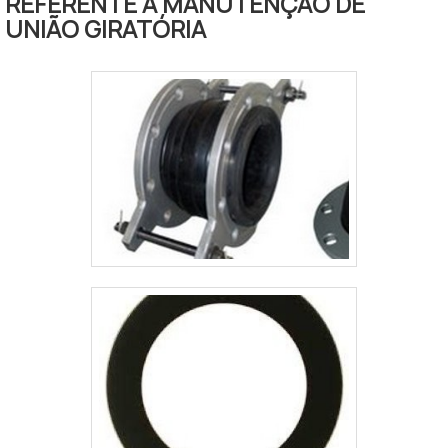
REFERENTE A MANUTENÇÃO DE
pressão exercida contra a parede
UNIÃO GIRATÓRIA
da haste, do cilindro ou do êmbolo
em questão -, esse tipo de gaxeta
também pode ser chamado de
vedador automático.Entenda quais
são as matérias-pr.