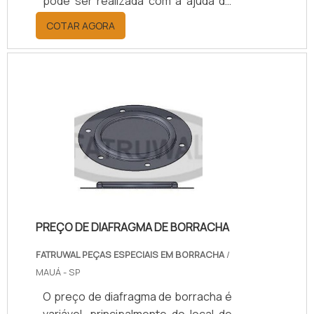
pode ser realizada com a ajuda de
parafusos que são responsáveis
COTAR AGORA
por manter a junção de forma firme
e segura.O material que é utilizado
no produto também é importante.
Nesse caso, ele é inoxidável, ou
seja, não sofre com a corrosão e
também se destaca por oferecer
uma ótima resistência a
temperaturas, choques mecânicos
e contato com elementos químicos.
O materi.
PREÇO DE DIAFRAGMA DE BORRACHA
FATRUWAL PEÇAS ESPECIAIS EM BORRACHA
/
MAUÁ - SP
O preço de diafragma de borracha é
variável, principalmente do local de