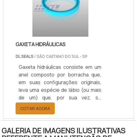
atuações diversas. Além disso,
pelos benefícios que ele oferece ao
consumidor, é capaz de garantir.
GAXETA HIDRÁULICAS
DL SEALS
/ SÃO CAETANO DO SUL - SP
Gaxeta hidráulicas consiste em um
anel composto por borracha que,
em suas configurações originais,
leva uma espécie de lábio (ou mais
de um) que, por sua vez, se
responsabiliza por promover
COTAR AGORA
vedações gerais a sistemas
hidráulicos. Em alguns casos – e
muito em função de sua capacidade
GALERIA DE IMAGENS ILUSTRATIVAS
de vedação através da própria