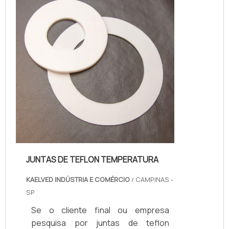
segurança, porém, como qualquer
peça, é necessário uma
manutenção de união giratória,
periodicamente. A realização de uma
inspeção pode repr...
JUNTAS DE TEFLON TEMPERATURA
KAELVED INDÚSTRIA E COMÉRCIO
/ CAMPINAS -
SP
Se o cliente final ou empresa
pesquisa por juntas de teflon