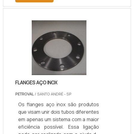
Cada tipo de papelão resiste até
certa temperatura e a uma
determinada pressão. É importante
saber tais características do
sistema em questão para comprar a
junta adequada à sua máquina.
Qualificações de contar com o
produtoO material evita o escape de
diversos tipos de líquidos – seja
neutro, como a ág.
FLANGES AÇO INOX
PETROVAL
/ SANTO ANDRÉ - SP
Os flanges aço inox são produtos
que visam unir dois tubos diferentes
em apenas um sistema com a maior
eficiência possível. Essa ligação