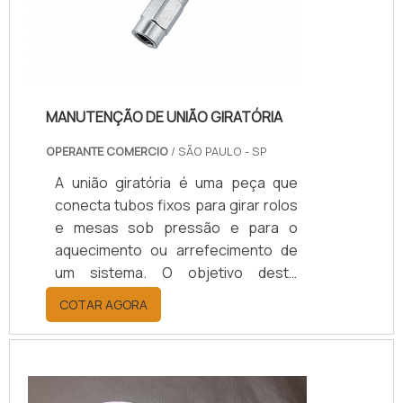
MANUTENÇÃO DE UNIÃO GIRATÓRIA
OPERANTE COMERCIO
/ SÃO PAULO - SP
A união giratória é uma peça que
conecta tubos fixos para girar rolos
e mesas sob pressão e para o
aquecimento ou arrefecimento de
um sistema. O objetivo deste
componente é evitar o vazamento
COTAR AGORA
do meio enquanto ela está em
operação.MAIS SOBRE A
NECESSIDADE DO SERVIÇOEste
produto garante resistência e