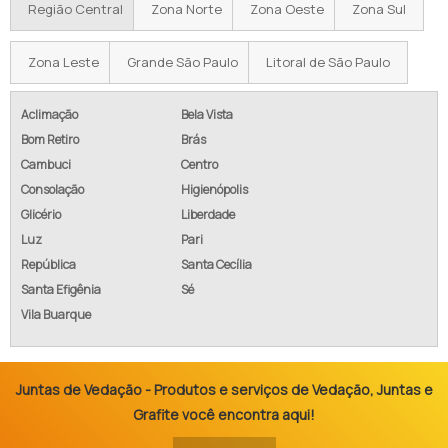
Região Central
Zona Norte
Zona Oeste
Zona Sul
Zona Leste
Grande São Paulo
Litoral de São Paulo
Aclimação
Bela Vista
Bom Retiro
Brás
Cambuci
Centro
Consolação
Higienópolis
Glicério
Liberdade
Luz
Pari
República
Santa Cecília
Santa Efigênia
Sé
Vila Buarque
Juntas de Vedação - Produtos e serviços de Vedação, Juntas e
Grafite você encontra aqui!