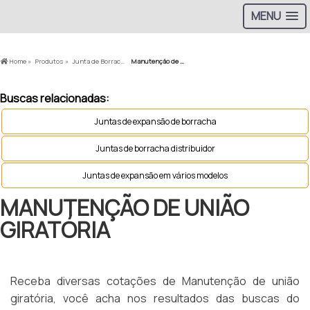
MENU
Home »
Produtos »
Junta de Borracha »
Manutenção de união giratória
Buscas relacionadas:
Juntas de expansão de borracha
Juntas de borracha distribuidor
Juntas de expansão em vários modelos
MANUTENÇÃO DE UNIÃO
GIRATÓRIA
Receba diversas cotações de Manutenção de união
giratória, você acha nos resultados das buscas do