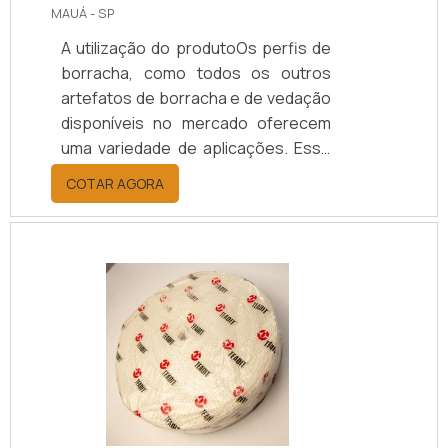
MAUÁ - SP
A utilização do produtoOs perfis de
borracha, como todos os outros
artefatos de borracha e de vedação
disponíveis no mercado oferecem
uma variedade de aplicações. Esse
tipo de item serve como base para a
COTAR AGORA
composição de muitos produtos dos
diversos tipos de indústria. São
produtos de borracha que podem
ser encontrados em vários
formatos, espessuras e
composições diferentes para
atender as diversas aplicações no
uso industrial.Aplicação e
variedadeEntre os setores que mais
utilizam os perfis em bor.