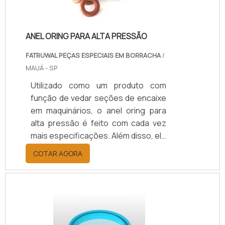
sua composição, n.
ANEL ORING PARA ALTA PRESSÃO
FATRUWAL PEÇAS ESPECIAIS EM BORRACHA
/
MAUÁ - SP
Utilizado como um produto com
função de vedar seções de encaixe
em maquinários, o anel oring para
alta pressão é feito com cada vez
mais especificações. Além disso, ele
constitui produtos com adaptações
COTAR AGORA
de acordo com as necessidades e
expectativas do consumidor.O anel
oring também se destaca por ser um
produto com alta demanda, tanto
para segmentos industriais e de
produção, quanto para empresas de