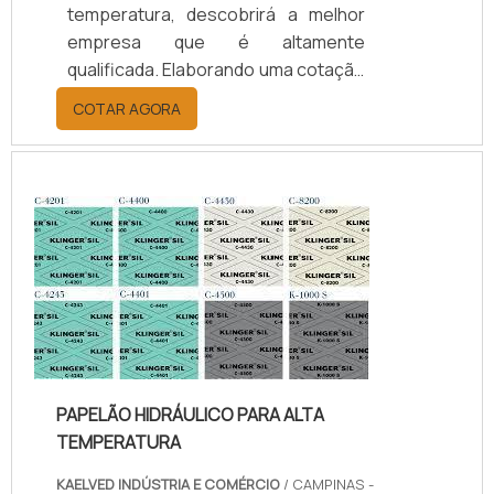
temperatura, descobrirá a melhor
empresa que é altamente
qualificada. Elaborando uma cotação
por meio da plataforma e
COTAR AGORA
descobrindo a melhor referência do
mercado.Sim, aqui é o lugar certo!
Quando o tema é juntas de teflon
temperatura, com os colaboradores
da kaelved obterá excelente custo-
benefício com assessoria técnica
especializada.UM POUCO MAIS
SOBRE JUNTAS DE TEFLON
TEMPERA...
PAPELÃO HIDRÁULICO PARA ALTA
TEMPERATURA
KAELVED INDÚSTRIA E COMÉRCIO
/ CAMPINAS -