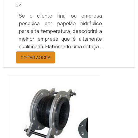
SP
Se o cliente final ou empresa
pesquisa por papelão hidráulico
para alta temperatura, descobrirá a
melhor empresa que é altamente
qualificada. Elaborando uma cotação
por meio da plataforma e
COTAR AGORA
descobrindo a melhor referência do
mercado.MAIS INFORMAÇÕES
RELEVANTES SOBRE PAPELÃO
HIDRÁULICO PARA ALTA
TEMPERATURASe alguém pesquisar
papelão hidráulico para alta
temperatura encontra na internet a
kaelved. Uma empresa com alto
know-how em laudos ...