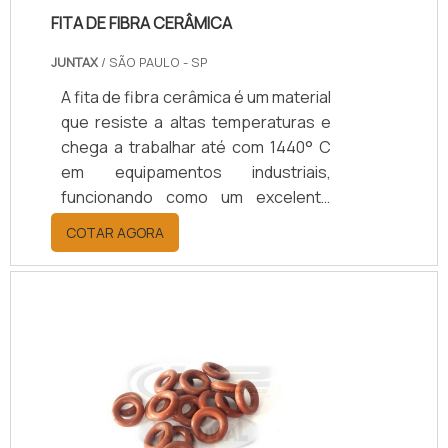
FITA DE FIBRA CERÂMICA
JUNTAX
/ SÃO PAULO - SP
A fita de fibra cerâmica é um material
que resiste a altas temperaturas e
chega a trabalhar até com 1440° C
em equipamentos industriais,
funcionando como um excelente
isolante térmico. Este tipo de fibra
COTAR AGORA
pode ser encontrado no mercado
como manta, fita, placa, módulo ou
lã. Em alguns casos, a fibra também
é acompanhada por um
revestimento
metálico.Funcionalidade correta do
produtoO material é o resultado da
junção entre a alumina e a sílica, num
processo que ocorre a 2000° C. Em